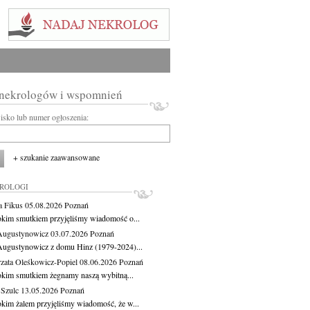
 nekrologów i wspomnień
wisko lub numer ogłoszenia:
+ szukanie zaawansowane
KROLOGI
a Fikus
05.08.2026
Poznań
okim smutkiem przyjęliśmy wiadomość o...
Augustynowicz
03.07.2026
Poznań
Augustynowicz z domu Hinz (1979-2024)...
zata Oleśkowicz-Popiel
08.06.2026
Poznań
okim smutkiem żegnamy naszą wybitną...
 Szulc
13.05.2026
Poznań
okim żalem przyjęliśmy wiadomość, że w...