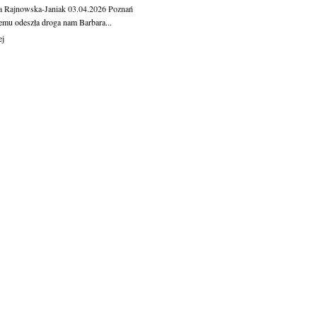
a Rajnowska-Janiak
03.04.2026
Poznań
temu odeszła droga nam Barbara...
ej