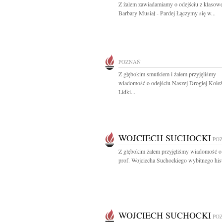
Z żalem zawiadamiamy o odejściu z klasow
Barbary Musiał - Pardej Łączymy się w...
POZNAŃ
Z głębokim smutkiem i żalem przyjęliśmy
wiadomość o odejściu Naszej Drogiej Kole
Lidki...
WOJCIECH SUCHOCKI
PO
Z głębokim żalem przyjęliśmy wiadomość o
prof. Wojciecha Suchockiego wybitnego hist
WOJCIECH SUCHOCKI
PO