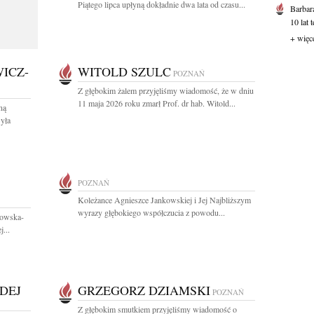
Piątego lipca upłyną dokładnie dwa lata od czasu...
Barbar
10 lat 
+ więc
ICZ-
WITOLD SZULC
POZNAŃ
Z głębokim żalem przyjęliśmy wiadomość, że w dniu
11 maja 2026 roku zmarł Prof. dr hab. Witold...
ną
yła
POZNAŃ
Koleżance Agnieszce Jankowskiej i Jej Najbliższym
wyrazy głębokiego współczucia z powodu...
nowska-
...
DEJ
GRZEGORZ DZIAMSKI
POZNAŃ
Z głębokim smutkiem przyjęliśmy wiadomość o