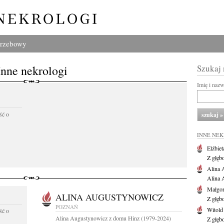
grzebowy
Inne nekrologi
Szukaj
Imię i naz
ść o
INNE NE
Elżbiet
Z głęb
Alina 
Alina 
Małgor
ALINA AUGUSTYNOWICZ
Z głęb
POZNAŃ
Witold
ść o
Alina Augustynowicz z domu Hinz (1979-2024)
Z głęb