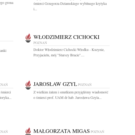
ego grona
śmierci Grzegorza Dziamskiego wybitnego krytyka
i...
WŁODZIMIERZ CICHOCKI
POZNAŃ
Doktor Włodzimierz Cichocki Włodku - Kuzynie,
żanki
Przyjacielu, mój "Starszy Bracie"....
JAROSŁAW GZYL
ZNAŃ
POZNAŃ
 śmierci
Z wielkim żalem i smutkiem przyjęliśmy wiadomość
oryka...
o śmierci prof. UAM dr hab. Jarosława Gzyla...
MAŁGORZATA MIGAS
ZNAŃ
POZNAŃ