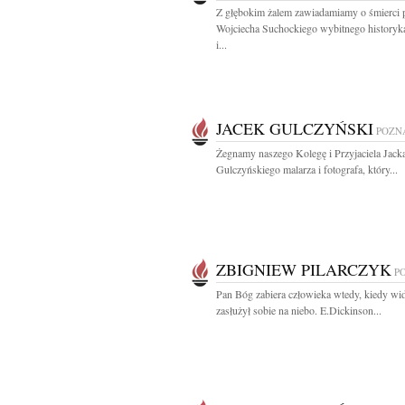
Z głębokim żalem zawiadamiamy o śmierci p
Wojciecha Suchockiego wybitnego historyka
i...
JACEK GULCZYŃSKI
POZN
Żegnamy naszego Kolegę i Przyjaciela Jack
Gulczyńskiego malarza i fotografa, który...
ZBIGNIEW PILARCZYK
P
Pan Bóg zabiera człowieka wtedy, kiedy wid
zasłużył sobie na niebo. E.Dickinson...