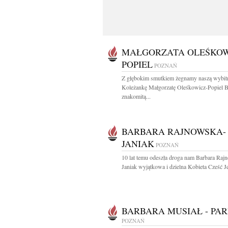
MAŁGORZATA OLEŚKOW
POPIEL
POZNAŃ
Z głębokim smutkiem żegnamy naszą wybit
Koleżankę Małgorzatę Oleśkowicz-Popiel B
znakomitą...
BARBARA RAJNOWSKA-
JANIAK
POZNAŃ
10 lat temu odeszła droga nam Barbara Raj
Janiak wyjątkowa i dzielna Kobieta Cześć Jej
BARBARA MUSIAŁ - PAR
POZNAŃ