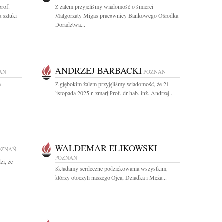
rof.
Z żalem przyjęliśmy wiadomość o śmierci
 sztuki
Małgorzaty Migas pracownicy Bankowego Ośrodka
Doradztwa...
ANDRZEJ BARBACKI
AŃ
POZNAŃ
a
Z głębokim żalem przyjęliśmy wiadomość, że 21
listopada 2025 r. zmarł Prof. dr hab. inż. Andrzej...
WALDEMAR ELIKOWSKI
OZNAŃ
POZNAŃ
zi, że
Składamy serdeczne podziękowania wszystkim,
którzy otoczyli naszego Ojca, Dziadka i Męża...