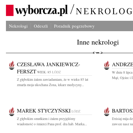
Nekrologi
Odeszli
Poradnik pogrzebowy
Inne nekrologi
CZESŁAWA JANKIEWICZ-
ANDRZE
FERSZT
WIEK: 85
ŁÓDŹ
W dniu 8 lipca
Mąż, Ojciec i 
Z głębokim żalem zawiadamiam, że w wieku 85 lat
zmarła moja ukochana Żona, lekarz medycyny...
MAREK STYCZYŃSKI
BARTOS
ŁÓDŹ
Z głębokim smutkiem i żalem przyjęliśmy
Dzisiaj mija dz
wiadomość o śmierci Pana prof. dra hab. Marka...
zawsze nasz na