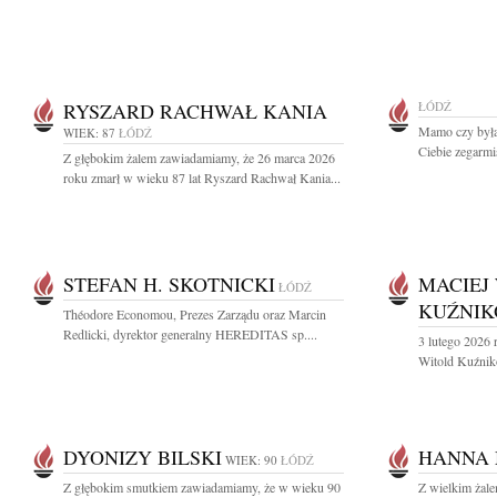
RYSZARD RACHWAŁ KANIA
ŁÓDŹ
Mamo czy byłaś
WIEK: 87
ŁÓDŹ
Ciebie zegarmis
Z głębokim żalem zawiadamiamy, że 26 marca 2026
roku zmarł w wieku 87 lat Ryszard Rachwał Kania...
STEFAN H. SKOTNICKI
MACIEJ
ŁÓDŹ
KUŹNIK
Théodore Economou, Prezes Zarządu oraz Marcin
Redlicki, dyrektor generalny HEREDITAS sp....
3 lutego 2026 
Witold Kuźniko
DYONIZY BILSKI
HANNA
WIEK: 90
ŁÓDŹ
Z głębokim smutkiem zawiadamiamy, że w wieku 90
Z wielkim żal