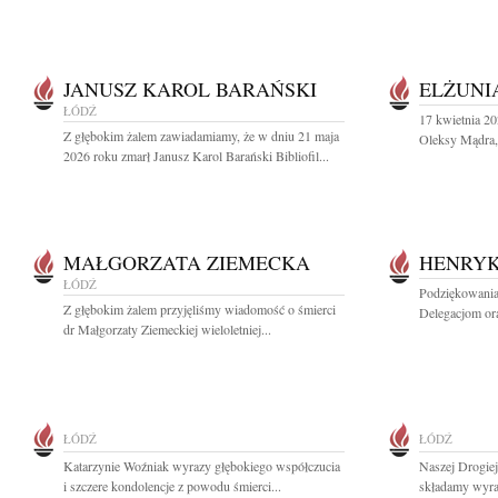
JANUSZ KAROL BARAŃSKI
ELŻUNI
ŁÓDŹ
17 kwietnia 20
Z głębokim żalem zawiadamiamy, że w dniu 21 maja
Oleksy Mądra, 
2026 roku zmarł Janusz Karol Barański Bibliofil...
MAŁGORZATA ZIEMECKA
HENRYK
ŁÓDŹ
Podziękowania
Z głębokim żalem przyjęliśmy wiadomość o śmierci
Delegacjom or
dr Małgorzaty Ziemeckiej wieloletniej...
ŁÓDŹ
ŁÓDŹ
Katarzynie Woźniak wyrazy głębokiego współczucia
Naszej Drogie
i szczere kondolencje z powodu śmierci...
składamy wyraz