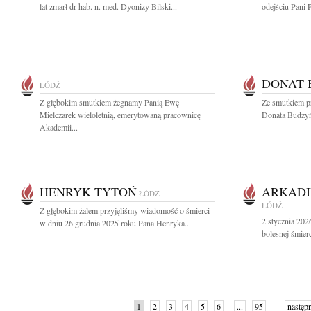
lat zmarł dr hab. n. med. Dyonizy Bilski...
odejściu Pani 
DONAT 
ŁÓDŹ
Z głębokim smutkiem żegnamy Panią Ewę
Ze smutkiem p
Mielczarek wieloletnią, emerytowaną pracownicę
Donata Budzyń
Akademii...
HENRYK TYTOŃ
ARKADI
ŁÓDŹ
ŁÓDŹ
Z głębokim żalem przyjęliśmy wiadomość o śmierci
2 stycznia 202
w dniu 26 grudnia 2025 roku Pana Henryka...
bolesnej śmier
1
2
3
4
5
6
...
95
następ