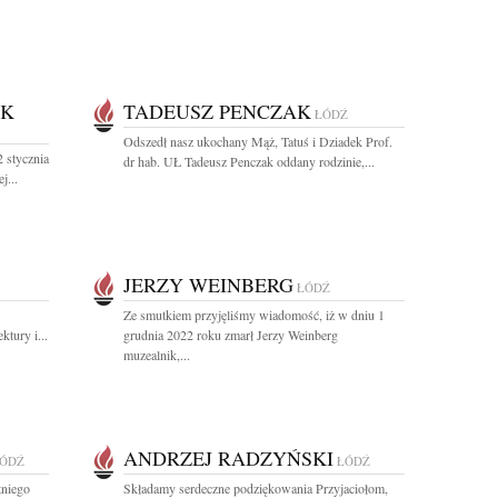
EK
TADEUSZ PENCZAK
ŁÓDŹ
Odszedł nasz ukochany Mąż, Tatuś i Dziadek Prof.
 stycznia
dr hab. UŁ Tadeusz Penczak oddany rodzinie,...
j...
JERZY WEINBERG
ŁÓDŹ
Ze smutkiem przyjęliśmy wiadomość, iż w dniu 1
tury i...
grudnia 2022 roku zmarł Jerzy Weinberg
muzealnik,...
ANDRZEJ RADZYŃSKI
ÓDŹ
ŁÓDŹ
tniego
Składamy serdeczne podziękowania Przyjaciołom,