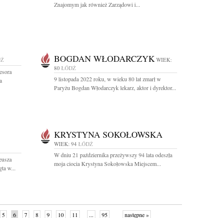
Znajomym jak również Zarządowi i...
BOGDAN WŁODARCZYK
DŹ
WIEK:
80
ŁÓDŹ
esora
9 listopada 2022 roku, w wieku 80 lat zmarł w
a
Paryżu Bogdan Włodarczyk lekarz, aktor i dyrektor...
KRYSTYNA SOKOŁOWSKA
WIEK: 94
ŁÓDŹ
W dniu 21 października przeżywszy 94 lata odeszła
eusza
moja ciocia Krystyna Sokołowska Miejscem...
ta w...
5
6
7
8
9
10
11
...
95
następne »