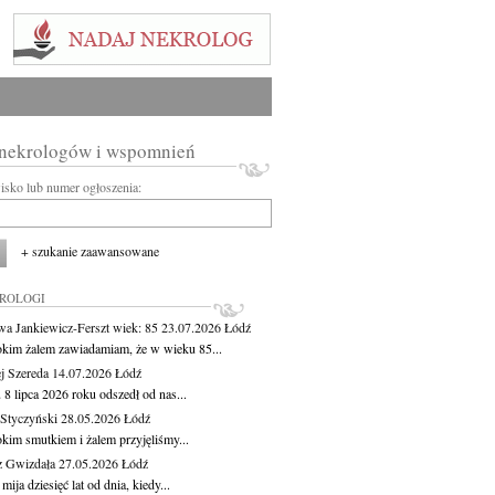
 nekrologów i wspomnień
wisko lub numer ogłoszenia:
+ szukanie zaawansowane
KROLOGI
wa Jankiewicz-Ferszt
wiek: 85
23.07.2026
Łódź
okim żalem zawiadamiam, że w wieku 85...
j Szereda
14.07.2026
Łódź
8 lipca 2026 roku odszedł od nas...
Styczyński
28.05.2026
Łódź
okim smutkiem i żalem przyjęliśmy...
z Gwizdała
27.05.2026
Łódź
 mija dziesięć lat od dnia, kiedy...