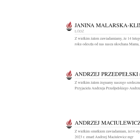
JANINA MALARSKA-KL
ŁÓDŹ
Z wielkim żalem zawiadamiamy, że 14 lute
roku odeszła od nas nasza ukochana Mama, 
ANDRZEJ PRZEDPEŁSKI
Z wielkim żalem żegnamy naszego serdecz
Przyjaciela Andrzeja Przedpełskiego Andrzej
ANDRZEJ MACIULEWIC
Z wielkim smutkiem zawiadamiam, że14 sty
2023 r. zmarł Andrzej Maciulewicz mgr