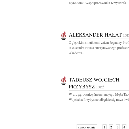
Dyrektora i Współpracownika Krzysztofa...
ALEKSANDER HAŁAT
ŁÓ
Z głębokim smutkiem i żalem żegnamy Prof
Aleksandra Hałata emerytowanego profesor
Akademii...
TADEUSZ WOJCIECH
PRZYBYSZ
ŁÓDŹ
W drugą rocznicę śmierci mojego Męża Tad
Wojciecha Przybysza odbędzie się msza świę
« poprzednie
1
2
3
4