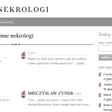
grzebowy
Inne nekrologi
Szukaj
Imię i naz
ŁÓDŹ
Mamo czy byłaś jasna i gotowa, gdy przyszedł po
i
Ciebie zegarmistrz światła purpurowy? ...zgasły...
INNE NE
Czesła
Z głęb
Andrze
W dniu 
MIECZYSŁAW ZYNER
ŁÓDŹ
Marek 
Z głęb
42-2023)
"Coś ... gdzieś się kończy" 4 marca 2023 roku
odszedł Mieczysław Zyner członek założyciel Lions...
Bartos
Dzisiaj