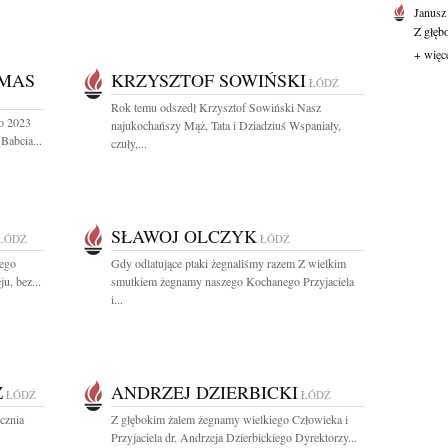
Janusz
Z głęb
+ więc
IMAS
KRZYSZTOF SOWIŃSKI
ŁÓDŹ
Rok temu odszedł Krzysztof Sowiński Nasz
go 2023
najukochańszy Mąż, Tata i Dziadziuś Wspaniały,
Babcia...
czuły,...
SŁAWOJ OLCZYK
ŁÓDŹ
ŁÓDŹ
nego
Gdy odlatujące ptaki żegnaliśmy razem Z wielkim
u, bez...
smutkiem żegnamy naszego Kochanego Przyjaciela
i...
Z
ANDRZEJ DZIERBICKI
ŁÓDŹ
ŁÓDŹ
cznia
Z głębokim żalem żegnamy wielkiego Człowieka i
Przyjaciela dr. Andrzeja Dzierbickiego Dyrektorzy...