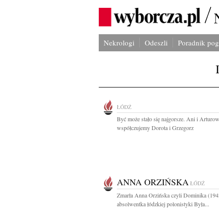
Nekrologi
Odeszli
Poradnik po
ŁÓDŹ
Być może stało się najgorsze. Ani i Arturow
współczujemy Dorota i Grzegorz
ANNA ORZIŃSKA
ŁÓDŹ
Zmarła Anna Orzińska czyli Dominika (19
absolwentka łódzkiej polonistyki Była...