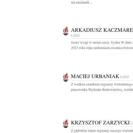
inż.mechanik...
ARKADIUSZ KACZMAR
ŁÓDŹ
Jesteś wciąż w moim sercu, Synku W dniu 2
2023 roku mija siedemnasta rocznica bolesne
MACIEJ URBANIAK
ŁÓDŹ
Z wielkim smutkiem żegnamy wieloletniego
pracownika Wydziału Budownictwa, Architek
KRZYSZTOF ZARZYCKI
Ł
Z głębokim żalem żegnamy naszego wielole