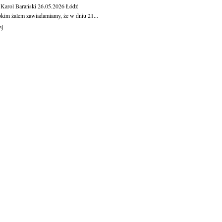
 Karol Barański
26.05.2026
Łódź
okim żalem zawiadamiamy, że w dniu 21...
ej