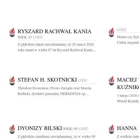
RYSZARD RACHWAŁ KANIA
ŁÓDŹ
Mamo czy byłaś
WIEK: 87
ŁÓDŹ
Ciebie zegarmis
Z głębokim żalem zawiadamiamy, że 26 marca 2026
roku zmarł w wieku 87 lat Ryszard Rachwał Kania...
STEFAN H. SKOTNICKI
MACIEJ
ŁÓDŹ
KUŹNIK
Théodore Economou, Prezes Zarządu oraz Marcin
Redlicki, dyrektor generalny HEREDITAS sp....
3 lutego 2026 
Witold Kuźniko
DYONIZY BILSKI
HANNA
WIEK: 90
ŁÓDŹ
Z głębokim smutkiem zawiadamiamy, że w wieku 90
Z wielkim żal