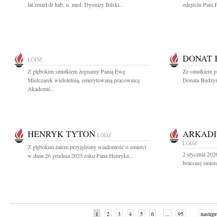
lat zmarł dr hab. n. med. Dyonizy Bilski...
odejściu Pani 
DONAT 
ŁÓDŹ
Z głębokim smutkiem żegnamy Panią Ewę
Ze smutkiem p
Mielczarek wieloletnią, emerytowaną pracownicę
Donata Budzyń
Akademii...
HENRYK TYTOŃ
ARKADI
ŁÓDŹ
ŁÓDŹ
Z głębokim żalem przyjęliśmy wiadomość o śmierci
2 stycznia 202
w dniu 26 grudnia 2025 roku Pana Henryka...
bolesnej śmier
1
2
3
4
5
6
...
95
następ