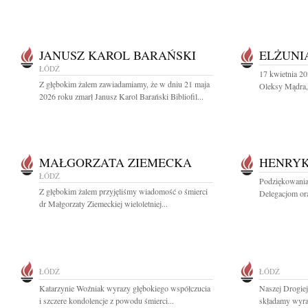
JANUSZ KAROL BARAŃSKI
ELŻUNI
ŁÓDŹ
17 kwietnia 20
Z głębokim żalem zawiadamiamy, że w dniu 21 maja
Oleksy Mądra, 
2026 roku zmarł Janusz Karol Barański Bibliofil...
MAŁGORZATA ZIEMECKA
HENRYK
ŁÓDŹ
Podziękowania
Z głębokim żalem przyjęliśmy wiadomość o śmierci
Delegacjom or
dr Małgorzaty Ziemeckiej wieloletniej...
ŁÓDŹ
ŁÓDŹ
Katarzynie Woźniak wyrazy głębokiego współczucia
Naszej Drogie
i szczere kondolencje z powodu śmierci...
składamy wyraz