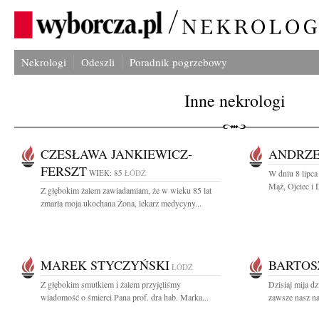
Nekrologi
Odeszli
Poradnik pogrzebowy
Inne nekrologi
CZESŁAWA JANKIEWICZ-
ANDRZE
FERSZT
WIEK: 85
ŁÓDŹ
W dniu 8 lipca
Mąż, Ojciec i 
Z głębokim żalem zawiadamiam, że w wieku 85 lat
zmarła moja ukochana Żona, lekarz medycyny...
MAREK STYCZYŃSKI
BARTOS
ŁÓDŹ
Z głębokim smutkiem i żalem przyjęliśmy
Dzisiaj mija dz
wiadomość o śmierci Pana prof. dra hab. Marka...
zawsze nasz na