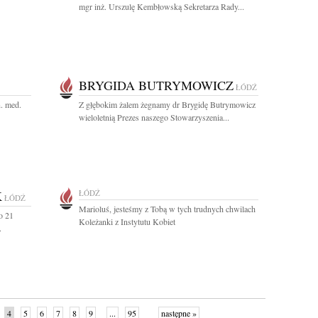
mgr inż. Urszulę Kembłowską Sekretarza Rady...
BRYGIDA BUTRYMOWICZ
ŁÓDŹ
n. med.
Z głębokim żalem żegnamy dr Brygidę Butrymowicz
wieloletnią Prezes naszego Stowarzyszenia...
K
ŁÓDŹ
ŁÓDŹ
Marioluś, jesteśmy z Tobą w tych trudnych chwilach
o 21
Koleżanki z Instytutu Kobiet
.
4
5
6
7
8
9
...
95
następne »