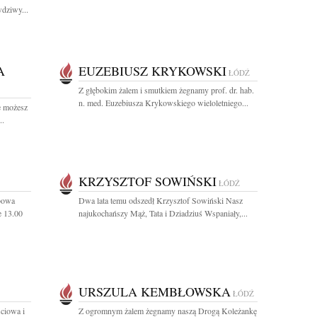
dziwy...
A
EUZEBIUSZ KRYKOWSKI
ŁÓDŹ
Z głębokim żalem i smutkiem żegnamy prof. dr. hab.
n. med. Euzebiusza Krykowskiego wieloletniego...
e możesz
..
KRZYSZTOF SOWIŃSKI
ŁÓDŹ
bowa
Dwa lata temu odszedł Krzysztof Sowiński Nasz
e 13.00
najukochańszy Mąż, Tata i Dziadziuś Wspaniały,...
URSZULA KEMBŁOWSKA
ŁÓDŹ
ciowa i
Z ogromnym żalem żegnamy naszą Drogą Koleżankę