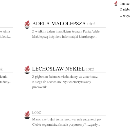
Janusz
Z głęb
+ więc
ADELA MAŁOLEPSZA
ŁÓDŹ
wietnia
Z wielkim żalem i smutkiem żegnam Panią Adelę
letni...
Małolepszą inżyniera informatyki kierującego...
LECHOSŁAW NYKIEL
DŹ
ŁÓDŹ
etnia
Z głębokim żalem zawiadamiamy, że zmarł nasz
łużony...
Kolega dr Lechosław Nykiel emerytowany
pracownik...
ŁÓDŹ
Mamo czy byłaś jasna i gotowa, gdy przyszedł po
Ciebie zegarmistrz światła purpurowy? ...zgasły...
-