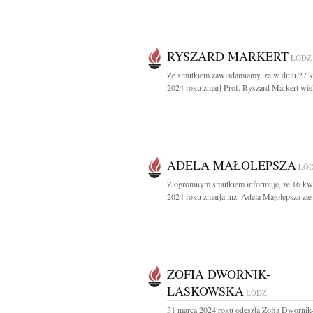
RYSZARD MARKERT
ŁÓDŹ
Ze smutkiem zawiadamiamy, że w dniu 27 k
2024 roku zmarł Prof. Ryszard Markert wielo
ADELA MAŁOLEPSZA
ŁÓ
Z ogromnym smutkiem informuję, że 16 kwi
2024 roku zmarła inż. Adela Małolepsza zas
ZOFIA DWORNIK-
LASKOWSKA
ŁÓDŹ
31 marca 2024 roku odeszła Zofia Dwornik