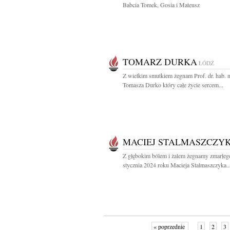
Babcia Tomek, Gosia i Mateusz
TOMARZ DURKA
ŁÓDŹ
Z wielkim smutkiem żegnam Prof. dr. hab. 
Tomasza Durko który całe życie sercem...
MACIEJ STALMASZCZY
Z głębokim bólem i żalem żegnamy zmarłeg
stycznia 2024 roku Macieja Stalmaszczyka..
« poprzednie
1
2
3