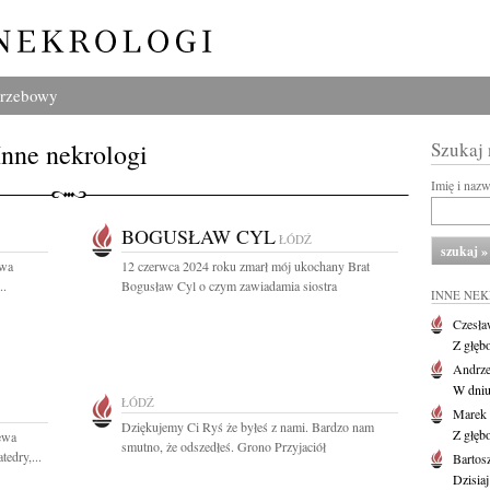
grzebowy
Inne nekrologi
Szukaj
Imię i naz
BOGUSŁAW CYL
ŁÓDŹ
awa
12 czerwca 2024 roku zmarł mój ukochany Brat
..
Bogusław Cyl o czym zawiadamia siostra
INNE NE
Czesła
Z głęb
Andrze
W dniu 
ŁÓDŹ
Marek 
Dziękujemy Ci Ryś że byłeś z nami. Bardzo nam
Z głęb
ewa
smutno, że odszedłeś. Grono Przyjaciół
edry,...
Bartos
Dzisiaj