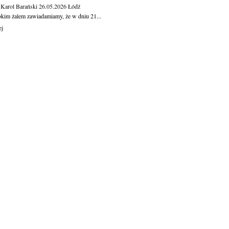
 Karol Barański
26.05.2026
Łódź
okim żalem zawiadamiamy, że w dniu 21...
ej