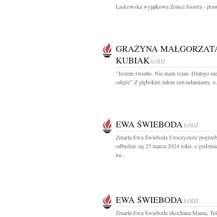
Laskowska wyjątkowa Żona i Siostra - praw
GRAŻYNA MAŁGORZAT
KUBIAK
ŁÓDŹ
"Jestem światło. Nie mam ścian. Dlatego ni
odejść" Z głębokim żalem zawiadamiamy, o.
EWA ŚWIEBODA
ŁÓDŹ
Zmarła Ewa Świeboda Uroczystość pogrze
odbędzie się 25 marca 2024 roku, o godzini
na...
EWA ŚWIEBODA
ŁÓDŹ
Zmarła Ewa Świeboda ukochana Mama, Teś