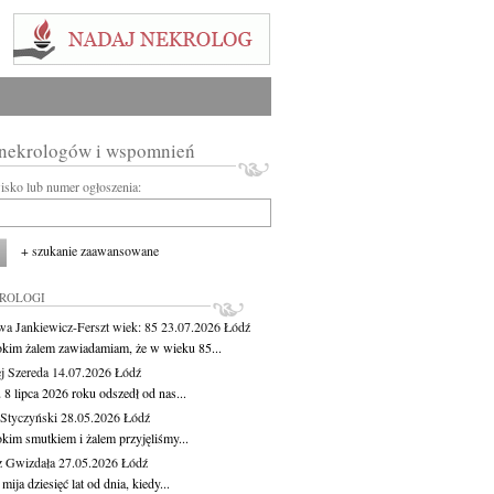
 nekrologów i wspomnień
wisko lub numer ogłoszenia:
+ szukanie zaawansowane
KROLOGI
wa Jankiewicz-Ferszt
wiek: 85
23.07.2026
Łódź
okim żalem zawiadamiam, że w wieku 85...
j Szereda
14.07.2026
Łódź
8 lipca 2026 roku odszedł od nas...
Styczyński
28.05.2026
Łódź
okim smutkiem i żalem przyjęliśmy...
z Gwizdała
27.05.2026
Łódź
 mija dziesięć lat od dnia, kiedy...