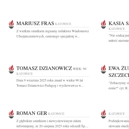
MARIUSZ FRAS
KASIA 
KATOWICE
KATOWICE
Z wielkim smutkiem żegnamy redaktora Wiadomości
"Nie szukaj per
Ubezpieczeniowych, cenionego specjalistę w...
miłość nieśmie
TOMASZ DZIANOWICZ
EWA ŻU
WIEK: 90
KATOWICE
SZCZE
Dnia 9 września 2025 roku zmarł w wieku 90 lat
"Zobaczymy się
Tomasz Dzianowicz Pedagog i wychowawca w...
eonie?" cyt. R
ROMAN GER
KATOWICE
KATOWICE
Z głębokim smutkiem i niewysłowionym żalem
Podziękowania
informujemy, że 20 sierpnia 2025 roku odszedł Śp....
słowami otuchy 