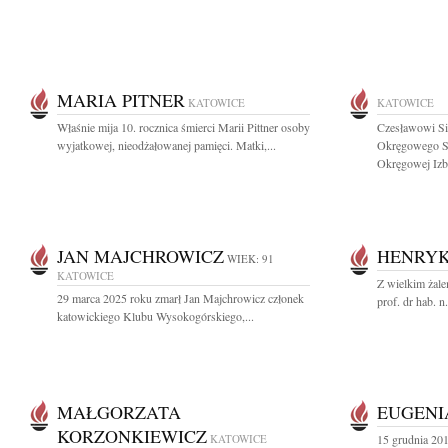
MARIA PITNER
KATOWICE
KATOWICE
Właśnie mija 10. rocznica śmierci Marii Pittner osoby
Czesławowi Si
wyjatkowej, nieodżałowanej pamięci. Matki,...
Okręgowego Są
Okręgowej Izby
JAN MAJCHROWICZ
HENRYK
WIEK: 91
KATOWICE
Z wielkim żale
29 marca 2025 roku zmarł Jan Majchrowicz członek
prof. dr hab. 
katowickiego Klubu Wysokogórskiego,...
MAŁGORZATA
EUGENI
KORZONKIEWICZ
KATOWICE
15 grudnia 20