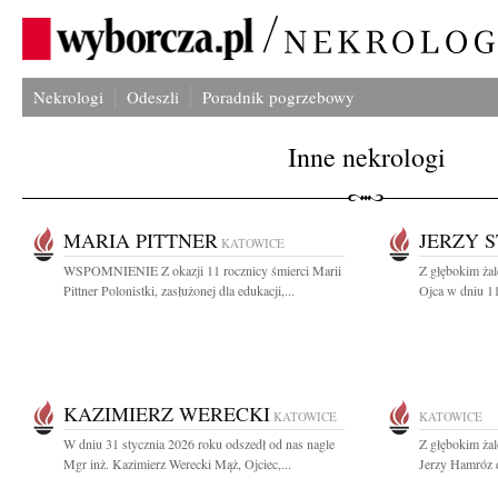
Nekrologi
Odeszli
Poradnik pogrzebowy
Inne nekrologi
MARIA PITTNER
JERZY 
KATOWICE
WSPOMNIENIE Z okazji 11 rocznicy śmierci Marii
Z głębokim ża
Pittner Polonistki, zasłużonej dla edukacji,...
Ojca w dniu 11
KAZIMIERZ WERECKI
KATOWICE
KATOWICE
W dniu 31 stycznia 2026 roku odszedł od nas nagle
Z głębokim ża
Mgr inż. Kazimierz Werecki Mąż, Ojciec,...
Jerzy Hamróz d