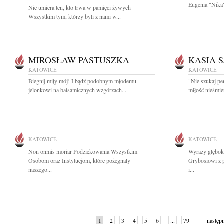
Eugenia "Nika"
Nie umiera ten, kto trwa w pamięci żywych
Wszystkim tym, którzy byli z nami w...
MIROSŁAW PASTUSZKA
KASIA 
KATOWICE
KATOWICE
Biegnij miły mój! I bądź podobnym młodemu
"Nie szukaj per
jelonkowi na balsamicznych wzgórzach....
miłość nieśmie
KATOWICE
KATOWICE
Non onmis moriar Podziękowania Wszystkim
Wyrazy głębok
Osobom oraz Instytucjom, które pożegnały
Grybosiowi z 
naszego...
i...
1
2
3
4
5
6
...
79
następ