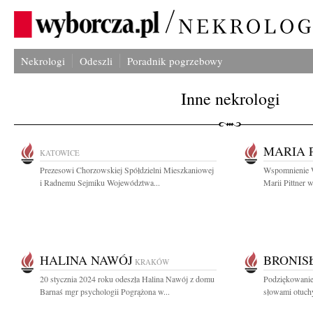
Nekrologi
Odeszli
Poradnik pogrzebowy
Inne nekrologi
MARIA 
KATOWICE
Prezesowi Chorzowskiej Spółdzielni Mieszkaniowej
Wspomnienie Wł
i Radnemu Sejmiku Województwa...
Marii Pittner w
HALINA NAWÓJ
BRONIS
KRAKÓW
20 stycznia 2024 roku odeszła Halina Nawój z domu
Podziękowanie
Barnaś mgr psychologii Pogrążona w...
słowami otuchy 