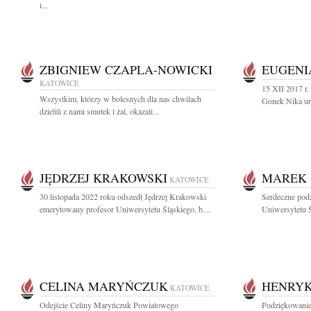
i...
ZBIGNIEW CZAPLA-NOWICKI
EUGENI
KATOWICE
15 XII 2017 r.
Wszystkim, którzy w bolesnych dla nas chwilach
Gonek Nika ur.
dzielili z nami smutek i żal, okazali...
JĘDRZEJ KRAKOWSKI
MAREK 
KATOWICE
30 listopada 2022 roku odszedł Jędrzej Krakowski
Serdeczne pod
emerytowany profesor Uniwersytetu Śląskiego, b....
Uniwersytetu Ś
CELINA MARYŃCZUK
HENRY
KATOWICE
Odejście Celiny Maryńczuk Powiatowego
Podziękowanie 