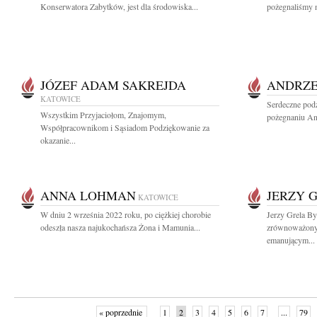
Konserwatora Zabytków, jest dla środowiska...
pożegnaliśmy n
JÓZEF ADAM SAKREJDA
ANDRZE
KATOWICE
Serdeczne podz
Wszystkim Przyjaciołom, Znajomym,
pożegnaniu An
Współpracownikom i Sąsiadom Podziękowanie za
okazanie...
ANNA LOHMAN
JERZY 
KATOWICE
W dniu 2 września 2022 roku, po ciężkiej chorobie
Jerzy Grela B
odeszła nasza najukochańsza Żona i Mamunia...
zrównoważon
emanującym...
« poprzednie
1
2
3
4
5
6
7
...
79