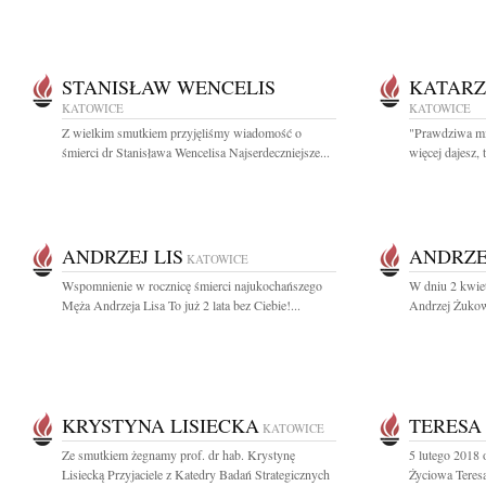
STANISŁAW WENCELIS
KATAR
KATOWICE
KATOWICE
Z wielkim smutkiem przyjęliśmy wiadomość o
"Prawdziwa mił
śmierci dr Stanisława Wencelisa Najserdeczniejsze...
więcej dajesz, t
ANDRZEJ LIS
ANDRZE
KATOWICE
Wspomnienie w rocznicę śmierci najukochańszego
W dniu 2 kwiet
Męża Andrzeja Lisa To już 2 lata bez Ciebie!...
Andrzej Żukow
KRYSTYNA LISIECKA
TERESA
KATOWICE
Ze smutkiem żegnamy prof. dr hab. Krystynę
5 lutego 2018 
Lisiecką Przyjaciele z Katedry Badań Strategicznych
Życiowa Teresa 