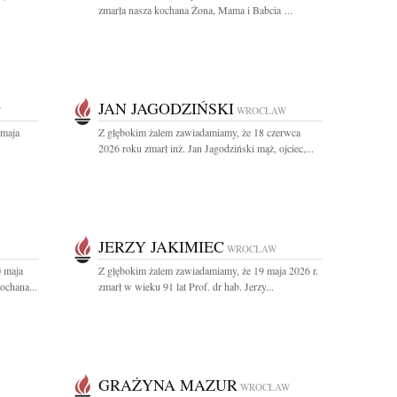
zmarła nasza kochana Żona, Mama i Babcia ...
JAN JAGODZIŃSKI
W
WROCŁAW
 maja
Z głębokim żalem zawiadamiamy, że 18 czerwca
2026 roku zmarł inż. Jan Jagodziński mąż, ojciec,...
JERZY JAKIMIEC
WROCŁAW
0 maja
Z głębokim żalem zawiadamiamy, że 19 maja 2026 r.
ochana...
zmarł w wieku 91 lat Prof. dr hab. Jerzy...
GRAŻYNA MAZUR
WROCŁAW