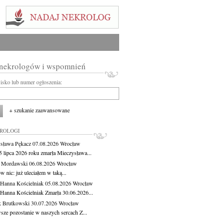
 nekrologów i wspomnień
wisko lub numer ogłoszenia:
+ szukanie zaawansowane
KROLOGI
sława Pękacz
07.08.2026
Wrocław
5 lipca 2026 roku zmarła Mieczysława...
t Mordawski
06.08.2026
Wrocław
 nic: już uleciałem w taką...
 Hanna Kościelniak
05.08.2026
Wrocław
 Hanna Kościelniak Zmarła 30.06.2026...
 Brutkowski
30.07.2026
Wrocław
sze pozostanie w naszych sercach Z...