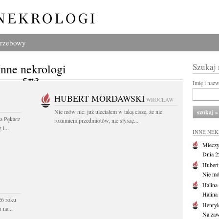
grzebowy
Inne nekrologi
Szukaj
Imię i naz
HUBERT MORDAWSKI
WROCŁAW
Nie mów nic: już uleciałem w taką ciszę, że nie
wa Pękacz
rozumiem przedmiotów, nie słyszę...
i...
INNE NE
Mieczy
Dnia 2
Huber
Nie mów
Halina
Halina
26 roku
Henryk
 na...
Na zaw