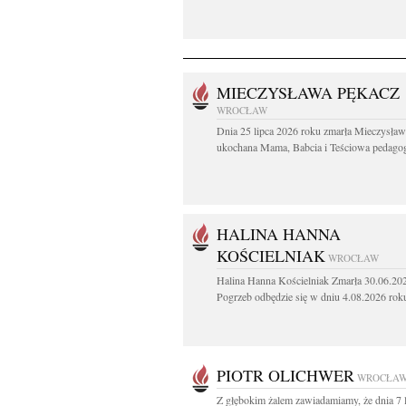
MIECZYSŁAWA PĘKACZ
WROCŁAW
Dnia 25 lipca 2026 roku zmarła Mieczysła
ukochana Mama, Babcia i Teściowa pedagog 
HALINA HANNA
KOŚCIELNIAK
WROCŁAW
Halina Hanna Kościelniak Zmarła 30.06.20
Pogrzeb odbędzie się w dniu 4.08.2026 roku
PIOTR OLICHWER
WROCŁA
Z głębokim żalem zawiadamiamy, że dnia 7 