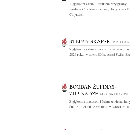
Z głębokim żalem i smutkiem przyjęliśmy
wiadomość o śmierci naszego Przyjaciela D
Cwynara...
STEFAN SKĄPSKI
WROCŁAW
Z głębokim żalem zawiadamiamy, że w dniu
2026 roku, w wieku 89 lat, zmarł Stefan Ską
BOGDAN ŻUPINAS-
ŻUPINADZE
WIEK: 96
KRAKÓW
Z głębokim smutkiem i żalem zawiadamiamy
dniu 21 kwietnia 2026 roku, w wieku 96 lat,