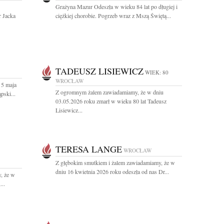
Grażyna Mazur Odeszła w wieku 84 lat po długiej i
r Jacka
ciężkiej chorobie. Pogrzeb wraz z Mszą Świętą...
TADEUSZ LISIEWICZ
WIEK: 80
WROCŁAW
 5 maja
Z ogromnym żalem zawiadamiamy, że w dniu
pski...
03.05.2026 roku zmarł w wieku 80 lat Tadeusz
Lisiewicz...
TERESA LANGE
WROCŁAW
Z głębokim smutkiem i żalem zawiadamiamy, że w
dniu 16 kwietnia 2026 roku odeszła od nas Dr...
, że w
...