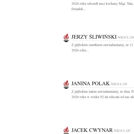
2026 roku odszedł nasz kochany Mąż, Tata,
Dziadek...
JERZY ŚLIWIŃSKI
WROCŁA
Z głębokim smutkiem zawiadamiamy, że 12
2026 roku...
JANINA POLAK
WROCŁAW
Z głębokim żalem zawiadamiamy, że dnia 3
2026 roku w wieku 92 lat odeszła od nas uk
JACEK CWYNAR
WROCŁAW