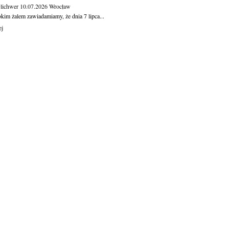
Olichwer
10.07.2026
Wrocław
kim żalem zawiadamiamy, że dnia 7 lipca...
ej