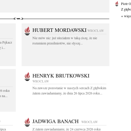
Piotr 
Z głębo
+ więc
HUBERT MORDAWSKI
WROCŁAW
Nie mów nic: już uleciałem w taką ciszę, że nie
wa Pękacz
rozumiem przedmiotów, nie słyszę...
i...
HENRYK BRUTKOWSKI
WROCŁAW
Na zawsze pozostanie w naszych sercach Z głębokim
26 roku
żalem zawiadamiamy, że dnia 26 lipca 2026 roku...
 na...
JADWIGA BANACH
W
WROCŁAW
lipca
Z żalem zawiadamiamy, że 24 czerwca 2026 roku