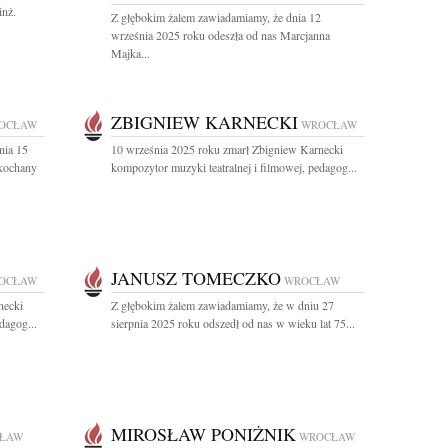
inż.
Z głębokim żalem zawiadamiamy, że dnia 12
września 2025 roku odeszła od nas Marcjanna
Majka...
ZBIGNIEW KARNECKI
OCŁAW
WROCŁAW
nia 15
10 września 2025 roku zmarł Zbigniew Karnecki
Ukochany
kompozytor muzyki teatralnej i filmowej, pedagog...
JANUSZ TOMECZKO
OCŁAW
WROCŁAW
necki
Z głębokim żalem zawiadamiamy, że w dniu 27
dagog...
sierpnia 2025 roku odszedł od nas w wieku lat 75...
MIROSŁAW PONIŻNIK
ŁAW
WROCŁAW