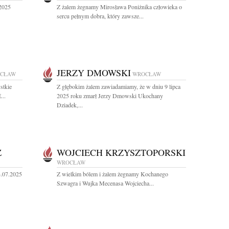
 2025
Z żalem żegnamy Mirosława Poniżnika człowieka o
sercu pełnym dobra, który zawsze...
JERZY DMOWSKI
CŁAW
WROCŁAW
stkie
Z głębokim żalem zawiadamiamy, że w dniu 9 lipca
...
2025 roku zmarł Jerzy Dmowski Ukochany
Dziadek,...
Z
WOJCIECH KRZYSZTOPORSKI
WROCŁAW
4.07.2025
Z wielkim bólem i żalem żegnamy Kochanego
Szwagra i Wujka Mecenasa Wojciecha...