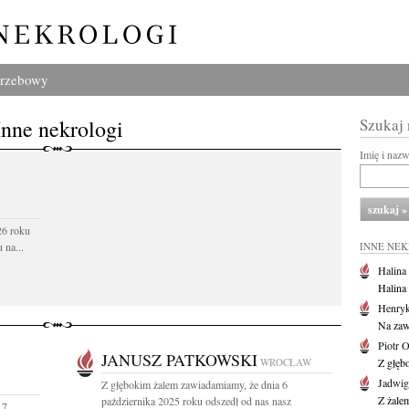
grzebowy
Inne nekrologi
Szukaj
Imię i naz
26 roku
 na...
INNE NE
Halina
Halina
Henryk
Na zaw
Piotr 
JANUSZ PATKOWSKI
WROCŁAW
Z głębo
Jadwi
Z głębokim żalem zawiadamiamy, że dnia 6
Z żale
października 2025 roku odszedł od nas nasz
 7