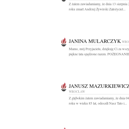
Z żalem zawiadamiamy, że dnia 13 sierpnia
roku zmarł Andrzej Żywirski Założyciel...
JANINA MULARCZYK
WRO
Mamo, mój Przyjacielu, dziękuję Ci za wszy
piękne lata spędzone razem. POŻEGNANIE
JANUSZ MAZURKIEWIC
WROCŁAW
Z głębokim żalem zawiadamiamy, że dnia 0
roku w wieku 85 lat, odeszdł Nasz Tato i...