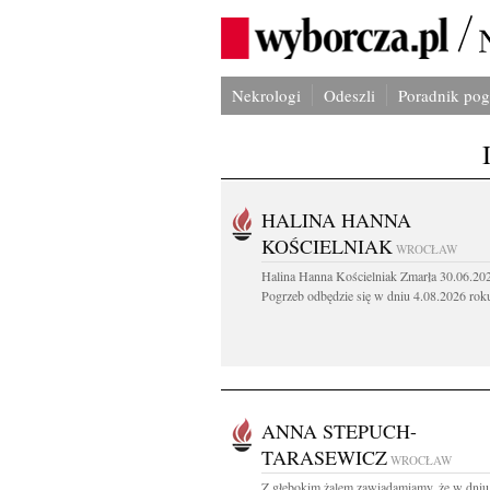
Nekrologi
Odeszli
Poradnik po
HALINA HANNA
KOŚCIELNIAK
WROCŁAW
Halina Hanna Kościelniak Zmarła 30.06.20
Pogrzeb odbędzie się w dniu 4.08.2026 roku
ANNA STEPUCH-
TARASEWICZ
WROCŁAW
Z głębokim żalem zawiadamiamy, że w dniu