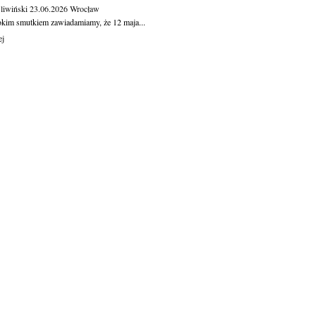
Śliwiński
23.06.2026
Wrocław
okim smutkiem zawiadamiamy, że 12 maja...
ej