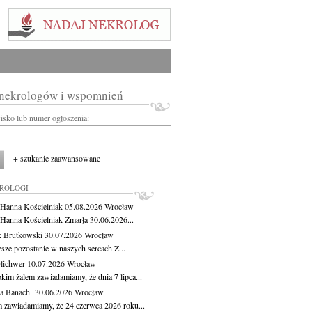
 nekrologów i wspomnień
wisko lub numer ogłoszenia:
+ szukanie zaawansowane
KROLOGI
 Hanna Kościelniak
05.08.2026
Wrocław
 Hanna Kościelniak Zmarła 30.06.2026...
 Brutkowski
30.07.2026
Wrocław
sze pozostanie w naszych sercach Z...
Olichwer
10.07.2026
Wrocław
kim żalem zawiadamiamy, że dnia 7 lipca...
ga Banach
30.06.2026
Wrocław
m zawiadamiamy, że 24 czerwca 2026 roku...