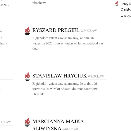
ukochany...
Jerzy 
asza...
Z głęb
+ więc
RYSZARD PREGIEL
W
WROCŁAW
 6
Z głębokim żalem zawiadamiamy, że dnia 16
chany
września 2025 roku w wieku 90 lat, odszedł od nas
do...
STANISŁAW HRYCIUK
WROCŁAW
6
Z głębokim żalem zawiadamiamy, że w dniu 28
..
września 2025 roku odszedł do Pana Stanisław
Hryciuk...
MARCJANNA MAJKA
OCŁAW
ŚLIWIŃSKA
WROCŁAW