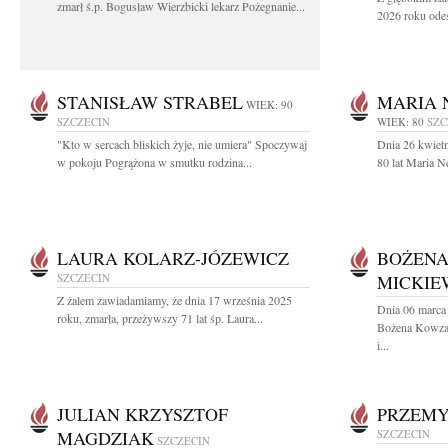
zmarł ś.p. Bogusław Wierzbicki lekarz Pożegnanie...
2026 roku odes
STANISŁAW STRABEL
MARIA 
WIEK: 90
SZCZECIN
WIEK: 80
SZC
"Kto w sercach bliskich żyje, nie umiera" Spoczywaj
Dnia 26 kwiet
w pokoju Pogrążona w smutku rodzina...
80 lat Maria 
LAURA KOLARZ-JÓZEWICZ
BOŻEN
SZCZECIN
MICKIE
Z żalem zawiadamiamy, że dnia 17 września 2025
Dnia 06 marca 
roku, zmarła, przeżywszy 71 lat śp. Laura...
Bożena Kowza
i...
JULIAN KRZYSZTOF
PRZEMY
MAGDZIAK
SZCZECIN
SZCZECIN