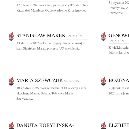
31 stycznia 20
17 lutego 2026 roku zmarł przeżywszy 82 lata Julian
Przemysław An
Krzysztof Magdziak Odprowadzenie Zmarłego do...
Szczecinie...
STANISŁAW MAREK
GENOWE
SZCZECIN
SZCZECIN
13 stycznia 2026 roku po długiej chorobie zmarł dr
Z wielkim żale
hab. Stanisław Marek profesor US wieloletni...
2026 roku w wi
MARIA SZEWCZUK
BOŻENA
SZCZECIN
10 grudnia 2025 roku w wieku 83 lat odeszła nasza
Z głębokim żal
ukochana Mama, Babcia, Teściowa Maria
2025 zmarła na
Szewczuk...
DANUTA KOBYLIŃSKA-
ELŻBIE