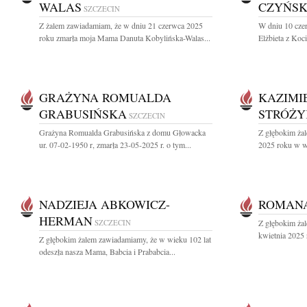
WALAS
CZYŃS
SZCZECIN
Z żalem zawiadamiam, że w dniu 21 czerwca 2025
W dniu 10 cze
roku zmarła moja Mama Danuta Kobylińska-Walas...
Elżbieta z Ko
GRAŻYNA ROMUALDA
KAZIMI
GRABUSIŃSKA
STRÓŻY
SZCZECIN
Grażyna Romualda Grabusińska z domu Głowacka
Z głębokim ża
ur. 07-02-1950 r, zmarła 23-05-2025 r. o tym...
2025 roku w wi
NADZIEJA ABKOWICZ-
ROMAN
HERMAN
SZCZECIN
Z głębokim ża
kwietnia 2025 
Z głębokim żalem zawiadamiamy, że w wieku 102 lat
odeszła nasza Mama, Babcia i Prababcia...