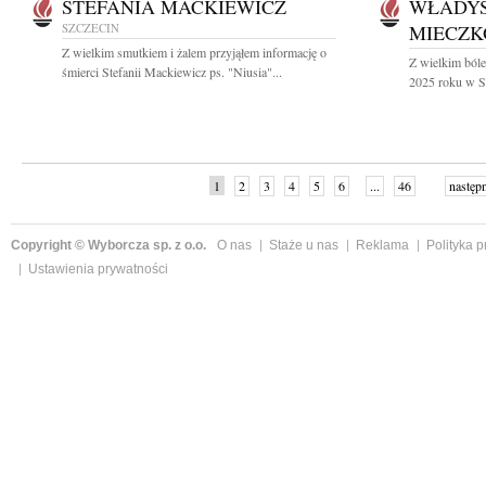
STEFANIA MACKIEWICZ
WŁADY
SZCZECIN
MIECZK
Z wielkim smutkiem i żalem przyjąłem informację o
Z wielkim ból
śmierci Stefanii Mackiewicz ps. "Niusia"...
2025 roku w Sz
1
2
3
4
5
6
...
46
następ
Copyright © Wyborcza sp. z o.o.
O nas
Staże u nas
Reklama
Polityka 
Ustawienia prywatności