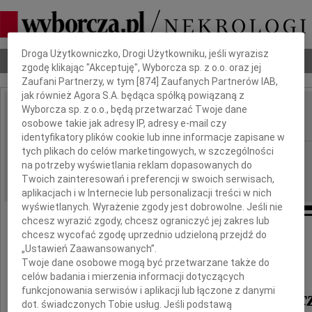
Dbamy o Twoją prywatność
Droga Użytkowniczko, Drogi Użytkowniku, jeśli wyrazisz
Nekrologi
Odeszli
Poradnik pogrzebowy
zgodę klikając "Akceptuję", Wyborcza sp. z o.o. oraz jej
Zaufani Partnerzy, w tym [
874
] Zaufanych Partnerów IAB,
jak również Agora S.A. będąca spółką powiązaną z
Wyborcza sp. z o.o., będą przetwarzać Twoje dane
Przemysław Anosowicz
osobowe takie jak adresy IP, adresy e-mail czy
IMIĘ I NAZWISKO:
identyfikatory plików cookie lub inne informacje zapisane w
tych plikach do celów marketingowych, w szczególności
Szczecin
REGION:
na potrzeby wyświetlania reklam dopasowanych do
05.02.2026
DATA EMISJI:
Twoich zainteresowań i preferencji w swoich serwisach,
aplikacjach i w Internecie lub personalizacji treści w nich
wyświetlanych. Wyrażenie zgody jest dobrowolne. Jeśli nie
chcesz wyrazić zgody, chcesz ograniczyć jej zakres lub
chcesz wycofać zgodę uprzednio udzieloną przejdź do
31 stycznia 2026 roku
„Ustawień Zaawansowanych”.
po długiej chorobie zmarł
Twoje dane osobowe mogą być przetwarzane także do
celów badania i mierzenia informacji dotyczących
funkcjonowania serwisów i aplikacji lub łączone z danymi
Przemysław Anosowic
dot. świadczonych Tobie usług. Jeśli podstawą