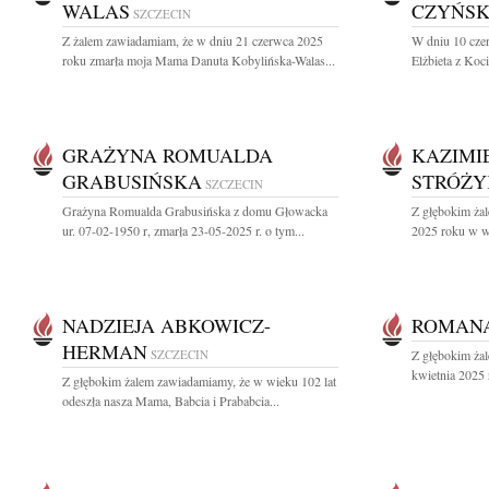
WALAS
CZYŃS
SZCZECIN
Z żalem zawiadamiam, że w dniu 21 czerwca 2025
W dniu 10 cze
roku zmarła moja Mama Danuta Kobylińska-Walas...
Elżbieta z Ko
GRAŻYNA ROMUALDA
KAZIMI
GRABUSIŃSKA
STRÓŻY
SZCZECIN
Grażyna Romualda Grabusińska z domu Głowacka
Z głębokim ża
ur. 07-02-1950 r, zmarła 23-05-2025 r. o tym...
2025 roku w wi
NADZIEJA ABKOWICZ-
ROMAN
HERMAN
SZCZECIN
Z głębokim ża
kwietnia 2025 
Z głębokim żalem zawiadamiamy, że w wieku 102 lat
odeszła nasza Mama, Babcia i Prababcia...