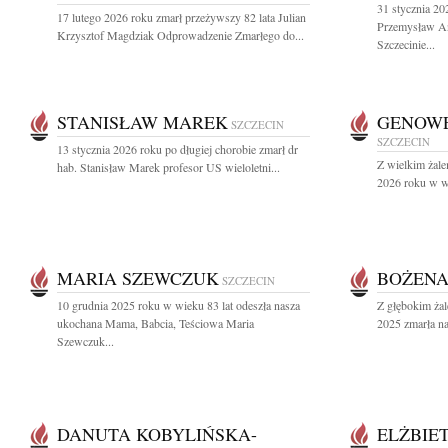
31 stycznia 20
17 lutego 2026 roku zmarł przeżywszy 82 lata Julian
Przemysław An
Krzysztof Magdziak Odprowadzenie Zmarłego do...
Szczecinie...
STANISŁAW MAREK
GENOWE
SZCZECIN
SZCZECIN
13 stycznia 2026 roku po długiej chorobie zmarł dr
Z wielkim żale
hab. Stanisław Marek profesor US wieloletni...
2026 roku w wi
MARIA SZEWCZUK
BOŻENA
SZCZECIN
10 grudnia 2025 roku w wieku 83 lat odeszła nasza
Z głębokim żal
ukochana Mama, Babcia, Teściowa Maria
2025 zmarła na
Szewczuk...
DANUTA KOBYLIŃSKA-
ELŻBIE