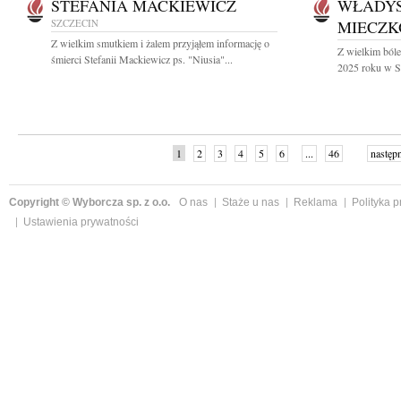
STEFANIA MACKIEWICZ
WŁADY
SZCZECIN
MIECZK
Z wielkim smutkiem i żalem przyjąłem informację o
Z wielkim ból
śmierci Stefanii Mackiewicz ps. "Niusia"...
2025 roku w Sz
1
2
3
4
5
6
...
46
następ
Copyright © Wyborcza sp. z o.o.
O nas
Staże u nas
Reklama
Polityka 
Ustawienia prywatności