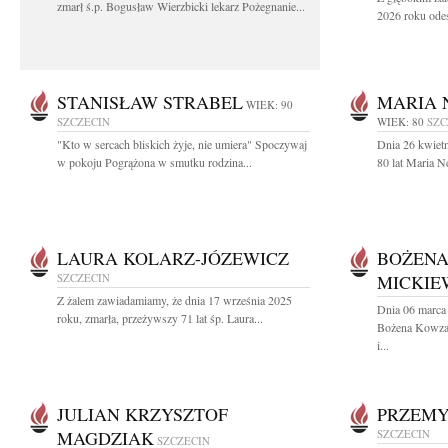
zmarł ś.p. Bogusław Wierzbicki lekarz Pożegnanie...
2026 roku odes
STANISŁAW STRABEL
MARIA 
WIEK: 90
SZCZECIN
WIEK: 80
SZC
"Kto w sercach bliskich żyje, nie umiera" Spoczywaj
Dnia 26 kwiet
w pokoju Pogrążona w smutku rodzina...
80 lat Maria 
LAURA KOLARZ-JÓZEWICZ
BOŻEN
SZCZECIN
MICKIE
Z żalem zawiadamiamy, że dnia 17 września 2025
Dnia 06 marca 
roku, zmarła, przeżywszy 71 lat śp. Laura...
Bożena Kowza
i...
JULIAN KRZYSZTOF
PRZEMY
MAGDZIAK
SZCZECIN
SZCZECIN