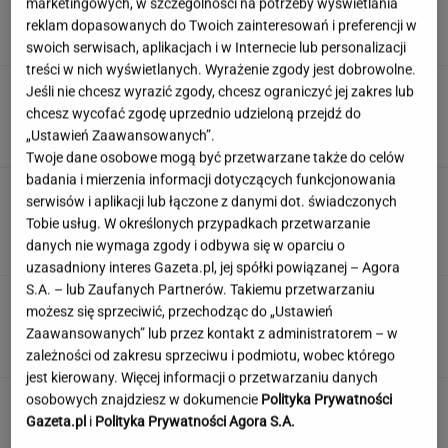
marketingowych, w szczególności na potrzeby wyświetlania
ludzie dewelopera"
reklam dopasowanych do Twoich zainteresowań i preferencji w
SUBSKRYPCJA
swoich serwisach, aplikacjach i w Internecie lub personalizacji
treści w nich wyświetlanych. Wyrażenie zgody jest dobrowolne.
Wiadomo, ile emerytury dostaje Kwaśniewska.
Jeśli nie chcesz wyrazić zgody, chcesz ograniczyć jej zakres lub
Kwota zaskakuje
chcesz wycofać zgodę uprzednio udzieloną przejdź do
„Ustawień Zaawansowanych”.
Twoje dane osobowe mogą być przetwarzane także do celów
badania i mierzenia informacji dotyczących funkcjonowania
Oto auto z paliwem, które może
serwisów i aplikacji lub łączone z danymi dot. świadczonych
zastąpić diesla. Frytura i olej roślinny
Tobie usług. W określonych przypadkach przetwarzanie
danych nie wymaga zgody i odbywa się w oparciu o
TOMASZ OKUROWSKI
uzasadniony interes Gazeta.pl, jej spółki powiązanej – Agora
S.A. – lub Zaufanych Partnerów. Takiemu przetwarzaniu
Rolnik zaorał nowy asfalt za 400 tys. zł.
możesz się sprzeciwić, przechodząc do „Ustawień
Wcześniej rozwalał krawężniki
Zaawansowanych” lub przez kontakt z administratorem – w
zależności od zakresu sprzeciwu i podmiotu, wobec którego
jest kierowany. Więcej informacji o przetwarzaniu danych
osobowych znajdziesz w dokumencie
Polityka Prywatności
Gazeta.pl
i
Polityka Prywatności Agora S.A.