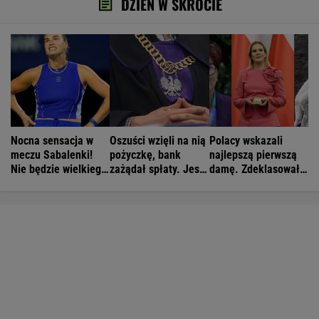
DZIEŃ W SKRÓCIE
Nocna sensacja w
Oszuści wzięli na nią
Polacy wskazali
meczu Sabalenki!
pożyczkę, bank
najlepszą pierwszą
Nie będzie wielkiego
zażądał spłaty. Jest
damę. Zdeklasowała
hitu w Toronto
decyzja sądu
konkurencję