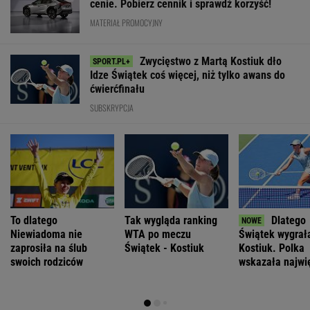
cenie. Pobierz cennik i sprawdź korzyść!
MATERIAŁ PROMOCYJNY
Zwycięstwo z Martą Kostiuk dło
Idze Świątek coś więcej, niż tylko awans do
ćwierćfinału
SUBSKRYPCJA
To dlatego
Tak wygląda ranking
Dlatego
Niewiadoma nie
WTA po meczu
Świątek wygrał
zaprosiła na ślub
Świątek - Kostiuk
Kostiuk. Polka
swoich rodziców
wskazała najwi
zmianę