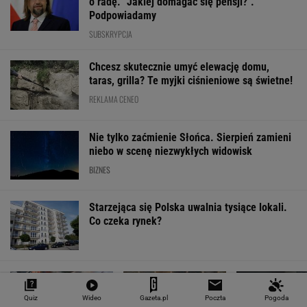
o radę. "Jakiej domagać się pensji?".
Podpowiadamy
SUBSKRYPCJA
Chcesz skutecznie umyć elewację domu,
taras, grilla? Te myjki ciśnieniowe są świetne!
REKLAMA CENEO
Nie tylko zaćmienie Słońca. Sierpień zamieni
niebo w scenę niezwykłych widowisk
BIZNES
Starzejąca się Polska uwalnia tysiące lokali.
Co czeka rynek?
Quiz
Wideo
Gazeta.pl
Poczta
Pogoda