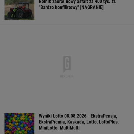
Rolnik zaorał nowy asfalt za 400 tys. zł.
"Bardzo konfliktowy" [NAGRANIE]
Wyniki Lotto 08.08.2026 - EkstraPensja,
EkstraPremia, Kaskada, Lotto, LottoPlus,
MiniLotto, MultiMulti