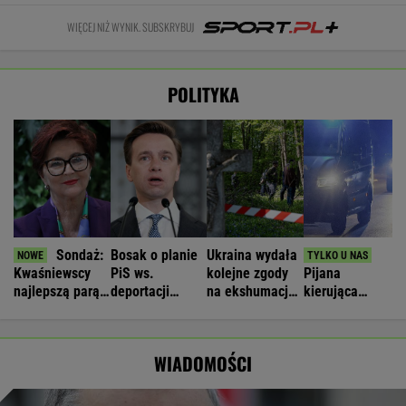
WIĘCEJ NIŻ WYNIK. SUBSKRYBUJ
POLITYKA
Sondaż:
Bosak o planie
Ukraina wydała
Kwaśniewscy
PiS ws.
kolejne zgody
Pijana
najlepszą parą
deportacji
na ekshumacje
kierująca
prezydencką III
Ukraińców:
polskich ofiar
zabiła 66-
RP
Absolutny
na Wołyniu
latkę.
populizm
Ubezpieczyciel
WIADOMOŚCI
chciał
wypłacić mniej