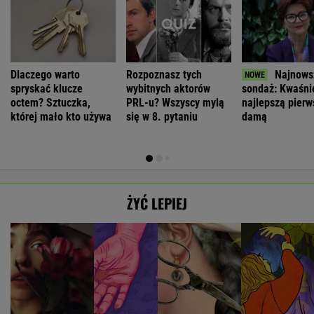
Dlaczego warto
Rozpoznasz tych
Najnows
spryskać klucze
wybitnych aktorów
sondaż: Kwaśn
octem? Sztuczka,
PRL-u? Wszyscy mylą
najlepszą pierw
której mało kto używa
się w 8. pytaniu
damą
ŻYĆ LEPIEJ