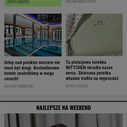
REKLAMA MEDIA EXPERT
OFERTY AVANTI24
Ta pistacjowa torebka
Urlop nad polskim morzem nie
WITTCHEN skradła nasze
musi być drogi. Bestsellerowe
serca. Skórzana perełka
hotele znaleźliśmy w mega
właśnie trafiła na wyprzedaż
cenach!
OFERTY AVANTI24
MATERIAŁ PROMOCYJNY
NAJLEPSZE NA WEEKEND