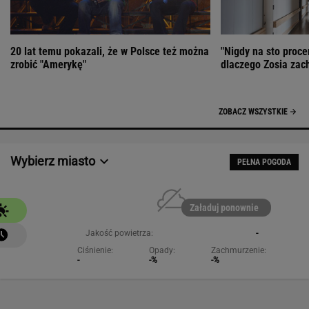
20 lat temu pokazali, że w Polsce też można
"Nigdy na sto proce
zrobić "Amerykę"
dlaczego Zosia zac
ZOBACZ WSZYSTKIE
Wybierz miasto
PEŁNA POGODA
Załaduj ponownie
Jakość powietrza:
-
Ciśnienie:
Opady:
Zachmurzenie:
-
-%
-%