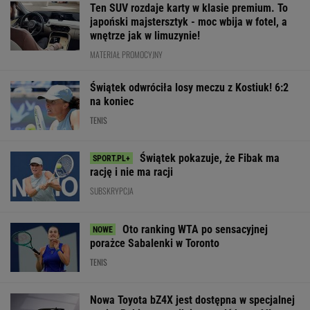
Ten SUV rozdaje karty w klasie premium. To
japoński majstersztyk - moc wbija w fotel, a
wnętrze jak w limuzynie!
MATERIAŁ PROMOCYJNY
Świątek odwróciła losy meczu z Kostiuk! 6:2
na koniec
TENIS
Świątek pokazuje, że Fibak ma
rację i nie ma racji
SUBSKRYPCJA
Oto ranking WTA po sensacyjnej
porażce Sabalenki w Toronto
TENIS
Nowa Toyota bZ4X jest dostępna w specjalnej