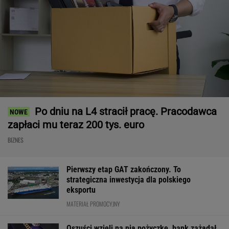
Po dniu na L4 stracił pracę. Pracodawca
zapłaci mu teraz 200 tys. euro
BIZNES
Pierwszy etap GAT zakończony. To
strategiczna inwestycja dla polskiego
eksportu
MATERIAŁ PROMOCYJNY
Oszuści wzięli na nią pożyczkę, bank zażądał