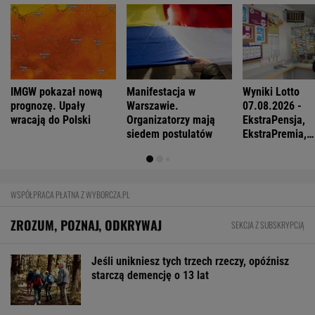
IMGW pokazał nową
Manifestacja w
Wyniki Lotto
prognozę. Upały
Warszawie.
07.08.2026 -
wracają do Polski
Organizatorzy mają
EkstraPensja,
siedem postulatów
EkstraPremia,
EuroJackpot, K
MiniLotto, Mult
WSPÓŁPRACA PŁATNA Z WYBORCZA.PL
ZROZUM, POZNAJ, ODKRYWAJ
SEKCJA Z SUBSKRYPCJĄ
Jeśli unikniesz tych trzech rzeczy, opóźnisz
starczą demencję o 13 lat