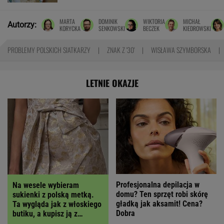
MARTA
DOMINIK
WIKTORIA
MICHAŁ
Autorzy:
KORYCKA
SENKOWSKI
BECZEK
KIEDROWSKI
PROBLEMY POLSKICH SIATKARZY
ZNAK Z '30'
WISŁAWA SZYMBORSKA
LETNIE OKAZJE
Profesjonalna depilacja w
Na wesele wybieram
domu? Ten sprzęt robi skórę
sukienki z polską metką.
gładką jak aksamit! Cena?
Ta wygląda jak z włoskiego
Dobra
butiku, a kupisz ją z
RABATEM