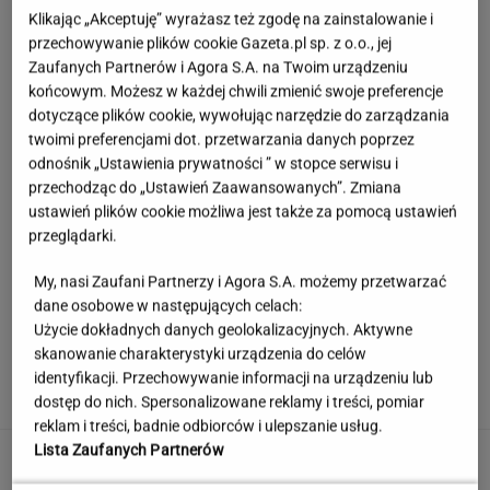
Klikając „Akceptuję” wyrażasz też zgodę na zainstalowanie i
przechowywanie plików cookie Gazeta.pl sp. z o.o., jej
Zaufanych Partnerów i Agora S.A. na Twoim urządzeniu
końcowym. Możesz w każdej chwili zmienić swoje preferencje
dotyczące plików cookie, wywołując narzędzie do zarządzania
twoimi preferencjami dot. przetwarzania danych poprzez
odnośnik „Ustawienia prywatności ” w stopce serwisu i
przechodząc do „Ustawień Zaawansowanych”. Zmiana
ustawień plików cookie możliwa jest także za pomocą ustawień
przeglądarki.
My, nasi Zaufani Partnerzy i Agora S.A. możemy przetwarzać
dane osobowe w następujących celach:
Użycie dokładnych danych geolokalizacyjnych. Aktywne
Wystarczy jedno spojrzenie i już wiadomo. Po
skanowanie charakterystyki urządzenia do celów
tym poznasz turystę we Włoszech
identyfikacji. Przechowywanie informacji na urządzeniu lub
dostęp do nich. Spersonalizowane reklamy i treści, pomiar
reklam i treści, badnie odbiorców i ulepszanie usług.
Lista Zaufanych Partnerów
Ogromna kontrowersja w meczu Legii. Trener
Korony grzmi: "Ewidentny karny"