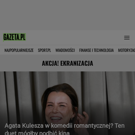
NAJPOPULARNIEJSZE
SPORT.PL
WIADOMOŚCI
FINANSE I TECHNOLOGIA
MOTORYZA
AKCJA! EKRANIZACJA
Agata Kulesza w komedii romantycznej? Ten
duet mógłby podbić kina