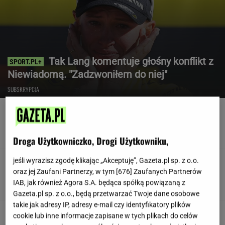
Tak Lang komentuje głośny konflikt z
Niewiadomą. "Zadzwoniłem do niej"
SUBSKRYPCJA
Poszedł na L4 i stracił pracę. Firma zapłaci
mu teraz 200 tys. euro
Droga Użytkowniczko, Drogi Użytkowniku,
jeśli wyrazisz zgodę klikając „Akceptuję”, Gazeta.pl sp. z o.o.
Teściowa mówi, że jest mamą jej
dziecka. "Chyba oszaleję"
oraz jej Zaufani Partnerzy, w tym [
676
] Zaufanych Partnerów
IAB, jak również Agora S.A. będąca spółką powiązaną z
KLAUDIA KIERZKOWSKA
Gazeta.pl sp. z o.o., będą przetwarzać Twoje dane osobowe
takie jak adresy IP, adresy e-mail czy identyfikatory plików
Siedem lat gehenny. "Spłacamy
cookie lub inne informacje zapisane w tych plikach do celów
kredyty za mieszkania, w których mieszkają