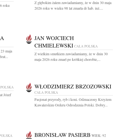
Z głębokim żalem zawiadamiamy, że w dniu 30 maja
26 roku
2026 roku w wieku 98 lat zmarła dr hab. inż....
KA
JAN WOJCIECH
CHMIELEWSKI
CAŁA POLSKA
 23 maja
Z wielkim smutkiem zawiadamiamy, że w dniu 30
rat...
maja 2026 roku zmarł po krótkiej chorobie,...
WŁODZIMIERZ BRZOZOWSKI
 POLSKA
CAŁA POLSKA
at Józef
Pasjonat przyrody, ryb i koni. Odznaczony Krzyżem
Kawalerskim Orderu Odrodzenia Polski. Dobry...
BRONISŁAW PASIERB
POLSKA
WIEK: 92