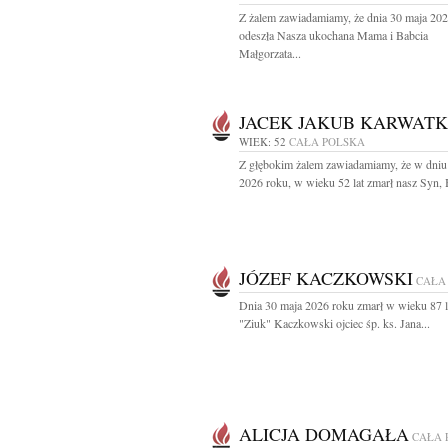
Z żalem zawiadamiamy, że dnia 30 maja 20
odeszła Nasza ukochana Mama i Babcia
Małgorzata...
JACEK JAKUB KARWAT
WIEK: 52
CAŁA POLSKA
Z głębokim żalem zawiadamiamy, że w dniu
2026 roku, w wieku 52 lat zmarł nasz Syn, B
JÓZEF KACZKOWSKI
CAŁA
Dnia 30 maja 2026 roku zmarł w wieku 87 l
"Ziuk" Kaczkowski ojciec śp. ks. Jana...
ALICJA DOMAGAŁA
CAŁA 