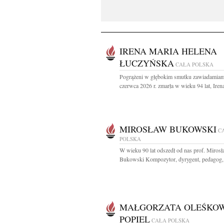
IRENA MARIA HELENA
ŁUCZYŃSKA
CAŁA POLSKA
Pogrążeni w głębokim smutku zawiadamiam
czerwca 2026 r. zmarła w wieku 94 lat, Irena
MIROSŁAW BUKOWSKI
C
POLSKA
W wieku 90 lat odszedł od nas prof. Miros
Bukowski Kompozytor, dyrygent, pedagog, 
MAŁGORZATA OLEŚKOW
POPIEL
CAŁA POLSKA