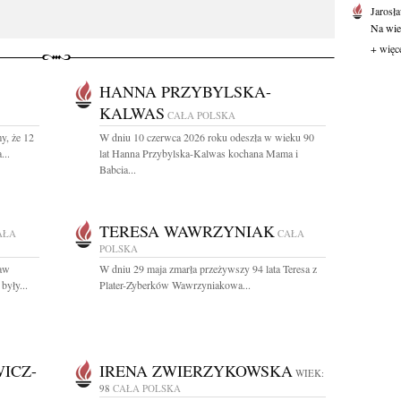
Jarosł
Na wie
+ więc
HANNA PRZYBYLSKA-
KALWAS
CAŁA POLSKA
y, że 12
W dniu 10 czerwca 2026 roku odeszła w wieku 90
...
lat Hanna Przybylska-Kalwas kochana Mama i
Babcia...
TERESA WAWRZYNIAK
AŁA
CAŁA
POLSKA
ław
W dniu 29 maja zmarła przeżywszy 94 lata Teresa z
były...
Plater-Zyberków Wawrzyniakowa...
ICZ-
IRENA ZWIERZYKOWSKA
WIEK:
98
CAŁA POLSKA