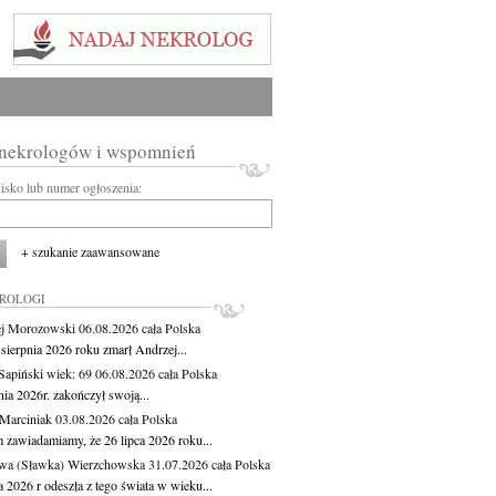
 nekrologów i wspomnień
wisko lub numer ogłoszenia:
+ szukanie zaawansowane
KROLOGI
j Morozowski
06.08.2026
cała Polska
sierpnia 2026 roku zmarł Andrzej...
 Sapiński
wiek: 69
06.08.2026
cała Polska
nia 2026r. zakończył swoją...
 Marciniak
03.08.2026
cała Polska
m zawiadamiamy, że 26 lipca 2026 roku...
wa (Sławka) Wierzchowska
31.07.2026
cała Polska
a 2026 r odeszła z tego świata w wieku...