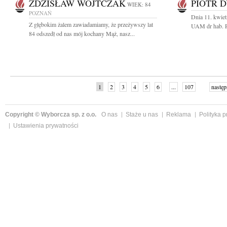
ZDZISŁAW WOJTCZAK
PIOTR 
WIEK: 84
POZNAŃ
Dnia 11. kwiet
Z głębokim żalem zawiadamiamy, że przeżywszy lat
UAM dr hab. P
84 odszedł od nas mój kochany Mąż, nasz...
1
2
3
4
5
6
...
107
następ
Copyright © Wyborcza sp. z o.o.
O nas
Staże u nas
Reklama
Polityka 
Ustawienia prywatności