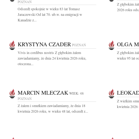
POZNAŃ
Z głębokim ża
Odszedł spokojnie w wieku 83 lat Tomasz
2026 roku odsz
Jaraczewski Od lat 70. ub.w. na emigracji w
Kanadzie z...
KRYSTYNA CZADER
OLGA 
POZNAŃ
Vivis in cordibus nostris Z głębokim żalem
Z głębokim żal
zawiadamiamy, że dnia 24 kwietnia 2026 roku,
wieku 95 lat o
otoczona...
MARCIN MLECZAK
LEOKAD
WIEK: 48
POZNAŃ
Z wielkim smu
Z żalem i smutkiem zawiadamiamy, że dnia 18
kwietnia 2026 
kwietnia 2026 roku, w wieku 48 lat, odszedł z...