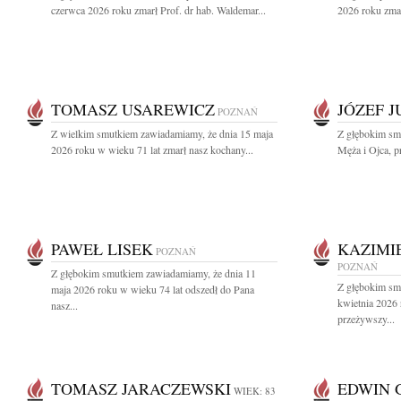
czerwca 2026 roku zmarł Prof. dr hab. Waldemar...
2026 roku zmar
TOMASZ USAREWICZ
JÓZEF 
POZNAŃ
Z wielkim smutkiem zawiadamiamy, że dnia 15 maja
Z głębokim sm
2026 roku w wieku 71 lat zmarł nasz kochany...
Męża i Ojca, pr
PAWEŁ LISEK
KAZIMI
POZNAŃ
POZNAŃ
Z głębokim smutkiem zawiadamiamy, że dnia 11
Z głębokim sm
maja 2026 roku w wieku 74 lat odszedł do Pana
kwietnia 2026
nasz...
przeżywszy...
TOMASZ JARACZEWSKI
EDWIN 
WIEK: 83