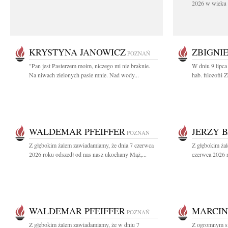
2026 w wieku 9
KRYSTYNA JANOWICZ
ZBIGNI
POZNAŃ
"Pan jest Pasterzem moim, niczego mi nie braknie.
W dniu 9 lipca
Na niwach zielonych pasie mnie. Nad wody...
hab. filozofii
WALDEMAR PFEIFFER
JERZY 
POZNAŃ
Z głębokim żalem zawiadamiamy, że dnia 7 czerwca
Z głębokim ża
2026 roku odszedł od nas nasz ukochany Mąż,...
czerwca 2026 r
WALDEMAR PFEIFFER
MARCIN
POZNAŃ
Z głębokim żalem zawiadamiamy, że w dniu 7
Z ogromnym sm