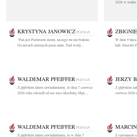
2026 w wieku 9
KRYSTYNA JANOWICZ
ZBIGNI
POZNAŃ
"Pan jest Pasterzem moim, niczego mi nie braknie.
W dniu 9 lipca
Na niwach zielonych pasie mnie. Nad wody...
hab. filozofii
WALDEMAR PFEIFFER
JERZY 
POZNAŃ
Z głębokim żalem zawiadamiamy, że dnia 7 czerwca
Z głębokim ża
2026 roku odszedł od nas nasz ukochany Mąż,...
czerwca 2026 r
WALDEMAR PFEIFFER
MARCIN
POZNAŃ
Z głębokim żalem zawiadamiamy, że w dniu 7
Z ogromnym sm