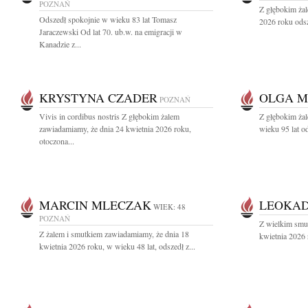
POZNAŃ
Z głębokim ża
Odszedł spokojnie w wieku 83 lat Tomasz
2026 roku odsz
Jaraczewski Od lat 70. ub.w. na emigracji w
Kanadzie z...
KRYSTYNA CZADER
OLGA 
POZNAŃ
Vivis in cordibus nostris Z głębokim żalem
Z głębokim żal
zawiadamiamy, że dnia 24 kwietnia 2026 roku,
wieku 95 lat o
otoczona...
MARCIN MLECZAK
LEOKAD
WIEK: 48
POZNAŃ
Z wielkim smu
Z żalem i smutkiem zawiadamiamy, że dnia 18
kwietnia 2026 
kwietnia 2026 roku, w wieku 48 lat, odszedł z...