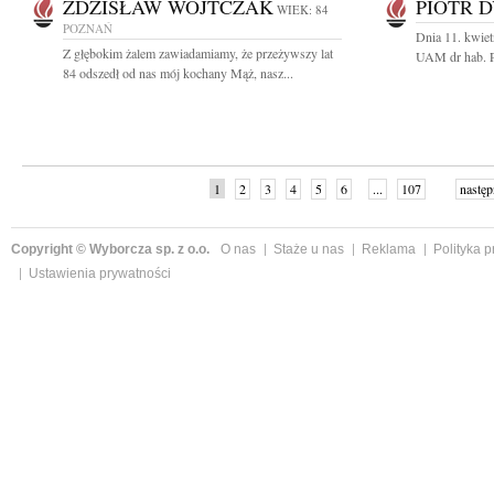
ZDZISŁAW WOJTCZAK
PIOTR 
WIEK: 84
POZNAŃ
Dnia 11. kwiet
Z głębokim żalem zawiadamiamy, że przeżywszy lat
UAM dr hab. P
84 odszedł od nas mój kochany Mąż, nasz...
1
2
3
4
5
6
...
107
następ
Copyright © Wyborcza sp. z o.o.
O nas
Staże u nas
Reklama
Polityka 
Ustawienia prywatności