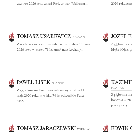
czerwca 2026 roku zmarł Prof. dr hab. Waldemar...
2026 roku zmar
TOMASZ USAREWICZ
JÓZEF 
POZNAŃ
Z wielkim smutkiem zawiadamiamy, że dnia 15 maja
Z głębokim sm
2026 roku w wieku 71 lat zmarł nasz kochany...
Męża i Ojca, pr
PAWEŁ LISEK
KAZIMI
POZNAŃ
POZNAŃ
Z głębokim smutkiem zawiadamiamy, że dnia 11
Z głębokim sm
maja 2026 roku w wieku 74 lat odszedł do Pana
kwietnia 2026
nasz...
przeżywszy...
TOMASZ JARACZEWSKI
EDWIN 
WIEK: 83