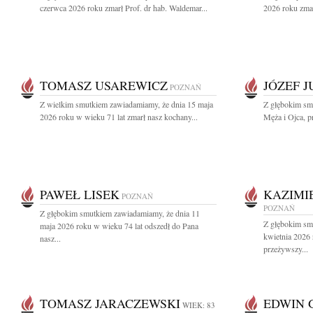
czerwca 2026 roku zmarł Prof. dr hab. Waldemar...
2026 roku zmar
TOMASZ USAREWICZ
JÓZEF 
POZNAŃ
Z wielkim smutkiem zawiadamiamy, że dnia 15 maja
Z głębokim sm
2026 roku w wieku 71 lat zmarł nasz kochany...
Męża i Ojca, pr
PAWEŁ LISEK
KAZIMI
POZNAŃ
POZNAŃ
Z głębokim smutkiem zawiadamiamy, że dnia 11
Z głębokim sm
maja 2026 roku w wieku 74 lat odszedł do Pana
kwietnia 2026
nasz...
przeżywszy...
TOMASZ JARACZEWSKI
EDWIN 
WIEK: 83