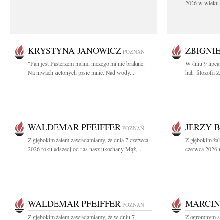
2026 w wieku 9
KRYSTYNA JANOWICZ
ZBIGNI
POZNAŃ
"Pan jest Pasterzem moim, niczego mi nie braknie.
W dniu 9 lipca
Na niwach zielonych pasie mnie. Nad wody...
hab. filozofii
WALDEMAR PFEIFFER
JERZY 
POZNAŃ
Z głębokim żalem zawiadamiamy, że dnia 7 czerwca
Z głębokim ża
2026 roku odszedł od nas nasz ukochany Mąż,...
czerwca 2026 r
WALDEMAR PFEIFFER
MARCIN
POZNAŃ
Z głębokim żalem zawiadamiamy, że w dniu 7
Z ogromnym sm