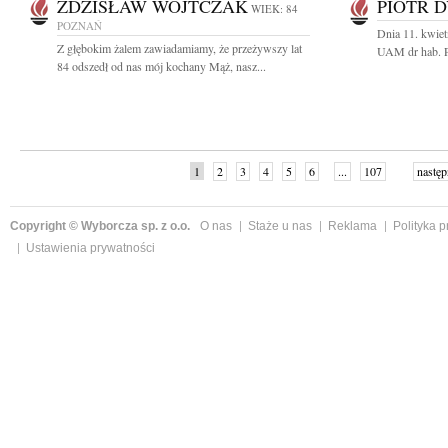
ZDZISŁAW WOJTCZAK
PIOTR 
WIEK: 84
POZNAŃ
Dnia 11. kwiet
Z głębokim żalem zawiadamiamy, że przeżywszy lat
UAM dr hab. P
84 odszedł od nas mój kochany Mąż, nasz...
1
2
3
4
5
6
...
107
następ
Copyright © Wyborcza sp. z o.o.
O nas
Staże u nas
Reklama
Polityka 
Ustawienia prywatności