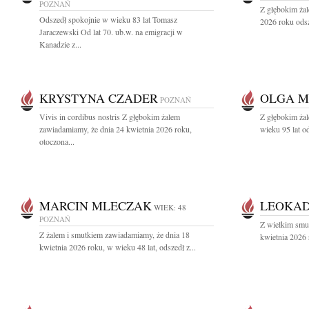
POZNAŃ
Z głębokim ża
Odszedł spokojnie w wieku 83 lat Tomasz
2026 roku odsz
Jaraczewski Od lat 70. ub.w. na emigracji w
Kanadzie z...
KRYSTYNA CZADER
OLGA 
POZNAŃ
Vivis in cordibus nostris Z głębokim żalem
Z głębokim żal
zawiadamiamy, że dnia 24 kwietnia 2026 roku,
wieku 95 lat o
otoczona...
MARCIN MLECZAK
LEOKAD
WIEK: 48
POZNAŃ
Z wielkim smu
Z żalem i smutkiem zawiadamiamy, że dnia 18
kwietnia 2026 
kwietnia 2026 roku, w wieku 48 lat, odszedł z...