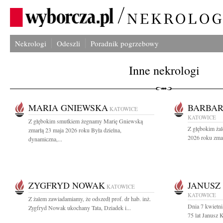
Nekrologi
Odeszli
Poradnik pogrzebowy
Inne nekrologi
MARIA GNIEWSKA
BARBAR
KATOWICE
KATOWICE
Z głębokim smutkiem żegnamy Marię Gniewską
Z głębokim ża
zmarłą 23 maja 2026 roku Była dzielna,
2026 roku zmar
dynamiczna,...
ZYGFRYD NOWAK
JANUSZ
KATOWICE
KATOWICE
Z żalem zawiadamiamy, że odszedł prof. dr hab. inż.
Dnia 7 kwietn
Zygfryd Nowak ukochany Tata, Dziadek i...
75 lat Janusz 