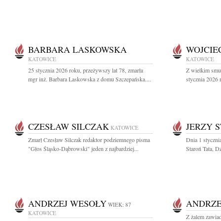
BARBARA LASKOWSKA
WOJCIE
KATOWICE
KATOWICE
25 stycznia 2026 roku, przeżywszy lat 78, zmarła
Z wielkim smu
mgr inż. Barbara Laskowska z domu Szczepańska....
stycznia 2026 
CZESŁAW SILCZAK
JERZY 
KATOWICE
Zmarł Czesław Silczak redaktor podziemnego pisma
Dnia 1 stycznia
"Głos Śląsko-Dąbrowski" jeden z najbardziej...
Staroń Tata, Dz
ANDRZEJ WESOŁY
ANDRZE
WIEK: 87
KATOWICE
Z żalem zawiad