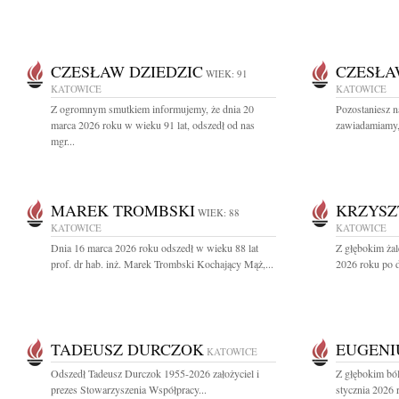
CZESŁAW DZIEDZIC
CZESŁA
WIEK: 91
KATOWICE
KATOWICE
Z ogromnym smutkiem informujemy, że dnia 20
Pozostaniesz n
marca 2026 roku w wieku 91 lat, odszedł od nas
zawiadamiamy, 
mgr...
MAREK TROMBSKI
KRZYSZ
WIEK: 88
KATOWICE
KATOWICE
Dnia 16 marca 2026 roku odszedł w wieku 88 lat
Z głębokim ża
prof. dr hab. inż. Marek Trombski Kochający Mąż,...
2026 roku po dł
TADEUSZ DURCZOK
EUGENI
KATOWICE
Odszedł Tadeusz Durczok 1955-2026 założyciel i
Z głębokim bó
prezes Stowarzyszenia Współpracy...
stycznia 2026 