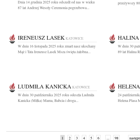
Dnia 14 grudnia 2025 roku odszedł od nas w wieku
przeżywszy 80 
87 lat Andrzej Wesoły Ceremonia pogrzebowa...
IRENEUSZ LASEK
HALINA
KATOWICE
W dniu 16 listopada 2025 roku zmarł nasz ukochany
W dniu 30 paź
Mąż i Tata Ireneusz Lasek Msza święta żałobna...
89 lat Halina R
LUDMIŁA KANICKA
HELENA
KATOWICE
W dniu 30 października 2025 roku odeszła Ludmiła
24 październik
Kanicka (Miłka) Mama, Babcia i droga...
Helena Plasa M
1
2
3
4
5
6
...
98
następ