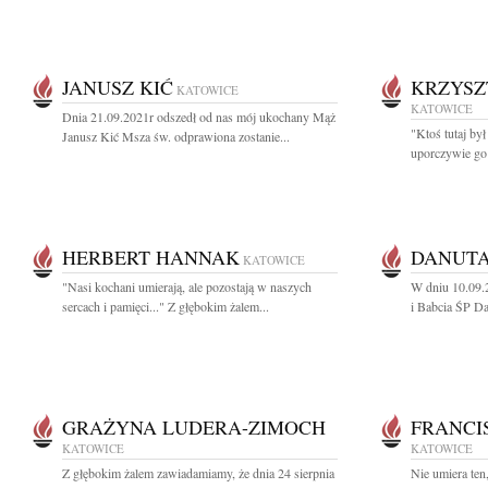
JANUSZ KIĆ
KRZYSZ
KATOWICE
KATOWICE
Dnia 21.09.2021r odszedł od nas mój ukochany Mąż
"Ktoś tutaj był
Janusz Kić Msza św. odprawiona zostanie...
uporczywie go 
HERBERT HANNAK
DANUTA
KATOWICE
"Nasi kochani umierają, ale pozostają w naszych
W dniu 10.09.
sercach i pamięci..." Z głębokim żalem...
i Babcia ŚP Da
GRAŻYNA LUDERA-ZIMOCH
FRANCI
KATOWICE
KATOWICE
Z głębokim żalem zawiadamiamy, że dnia 24 sierpnia
Nie umiera ten