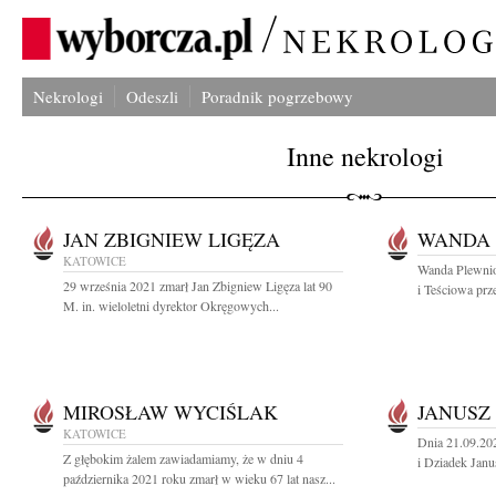
Nekrologi
Odeszli
Poradnik pogrzebowy
Inne nekrologi
JAN ZBIGNIEW LIGĘZA
WANDA 
KATOWICE
Wanda Plewnio
29 września 2021 zmarł Jan Zbigniew Ligęza lat 90
i Teściowa prz
M. in. wieloletni dyrektor Okręgowych...
MIROSŁAW WYCIŚLAK
JANUSZ
KATOWICE
Dnia 21.09.202
Z głębokim żalem zawiadamiamy, że w dniu 4
i Dziadek Janu
października 2021 roku zmarł w wieku 67 lat nasz...