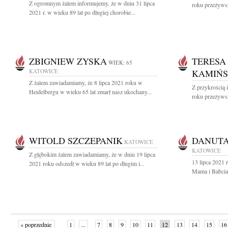
Z ogromnym żalem informujemy, że w dniu 31 lipca
roku przeżywsz
2021 r. w wieku 89 lat po długiej chorobie...
ZBIGNIEW ZYSKA
TERESA
WIEK: 65
KATOWICE
KAMIŃ
Z żalem zawiadamiamy, że 8 lipca 2021 roku w
Z przykrością 
Heidelbergu w wieku 65 lat zmarł nasz ukochany...
roku przeżywsz
WITOLD SZCZEPANIK
DANUTA
KATOWICE
KATOWICE
Z głębokim żalem zawiadamiamy, że w dniu 19 lipca
13 lipca 2021 
2021 roku odszedł w wieku 89 lat po długim i...
Mama i Babcia
« poprzednie
1
...
7
8
9
10
11
12
13
14
15
16