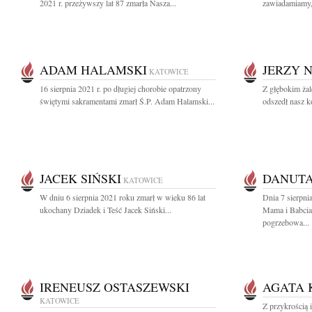
2021 r. przeżywszy lat 87 zmarła Nasza...
zawiadamiamy, 
ADAM HALAMSKI
JERZY N
KATOWICE
16 sierpnia 2021 r. po długiej chorobie opatrzony
Z głębokim ża
świętymi sakramentami zmarł Ś.P. Adam Halamski...
odszedł nasz ko
JACEK SIŃSKI
DANUTA
KATOWICE
W dniu 6 sierpnia 2021 roku zmarł w wieku 86 lat
Dnia 7 sierpni
ukochany Dziadek i Teść Jacek Siński...
Mama i Babcia
pogrzebowa...
IRENEUSZ OSTASZEWSKI
AGATA 
KATOWICE
Z przykrością 