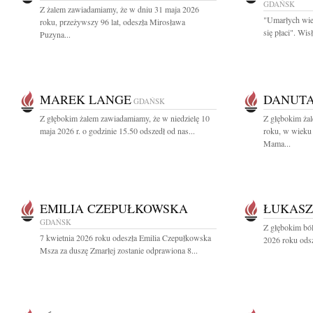
GDAŃSK
Z żalem zawiadamiamy, że w dniu 31 maja 2026
"Umarłych wie
roku, przeżywszy 96 lat, odeszła Mirosława
się płaci". Wi
Puzyna...
MAREK LANGE
DANUT
GDAŃSK
Z głębokim żalem zawiadamiamy, że w niedzielę 10
Z głębokim ża
maja 2026 r. o godzinie 15.50 odszedł od nas...
roku, w wieku 
Mama...
EMILIA CZEPUŁKOWSKA
ŁUKASZ
GDAŃSK
Z głębokim bó
7 kwietnia 2026 roku odeszła Emilia Czepułkowska
2026 roku odsz
Msza za duszę Zmarłej zostanie odprawiona 8...