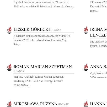
Z głębokim żalem zawiadamiamy, że 21 czerwca
19 czerwca 202
2026 roku w wieku 88 lat odszedł od nas ukochany...
Krzysztof Mara
Inpro....
LESZEK GÓRECKI
IRENA 
GDAŃSK
LENCZ
Z wielkim smutkiem zawiadamiamy, że w dniu 19
czerwca 2026 roku odszedł nasz Kochany Mąż,
Nie płaczcie, ż
Tata,...
byłam. 4 czerw
ROMAN MARIAN SZPETMAN
ANNA 
GDAŃSK
Z głębokim ża
mgr inż. Architekt Roman Marian Szpetman
2026 roku odes
urodzony 22.11.1923 r. w Przemyślu zmarł
03.06.2026 r....
MIROSŁAWA PUZYNA
HANNA
GDAŃSK