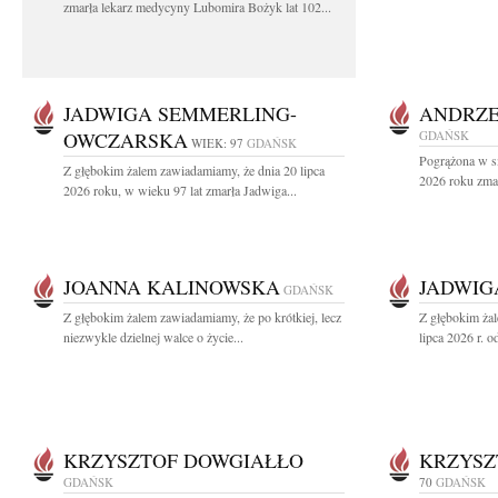
zmarła lekarz medycyny Lubomira Bożyk lat 102...
JADWIGA SEMMERLING-
ANDRZE
OWCZARSKA
GDAŃSK
WIEK: 97
GDAŃSK
Pogrążona w sm
Z głębokim żalem zawiadamiamy, że dnia 20 lipca
2026 roku zmar
2026 roku, w wieku 97 lat zmarła Jadwiga...
JOANNA KALINOWSKA
JADWIG
GDAŃSK
Z głębokim żalem zawiadamiamy, że po krótkiej, lecz
Z głębokim ża
niezwykle dzielnej walce o życie...
lipca 2026 r. o
KRZYSZTOF DOWGIAŁŁO
KRZYSZ
GDAŃSK
70
GDAŃSK