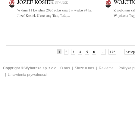
JÓZEF KOSIEK
WOJCIE
GDAŃSK
W dniu 11 kwietnia 2026 roku zmarł w wieku 94 lat
Z głębokim ża
Józef Kosiek Ukochany Tata, Teść,...
Wojciecha Trej
1
2
3
4
5
6
...
172
następ
Copyright © Wyborcza sp. z o.o.
O nas
Staże u nas
Reklama
Polityka 
Ustawienia prywatności