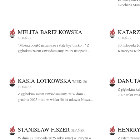
ukochana Mama,
MELITA BAREŁKOWSKA
KATARZ
GDAŃSK
GDAŃSK
"Można odejść na zawsze i stale być blisko..." Z
30 listopada 2
głębokim żalem zawiadamiamy, że 29 listopada...
Katarzyna Kubal
KASIA LOTKOWSKA
DANUTA
WIEK: 56
GDAŃSK
Z głębokim żal
Z głębokim żalem zawiadamiamy, że w dniu 2
2025 roku zmar
grudnia 2025 roku w wieku 56 lat odeszła Nasza...
STANISŁAW FISZER
HENRR
GDAŃSK
W dniu 22 listopada 2025 roku zmarł w Paryżu w
Z żalem zawiad