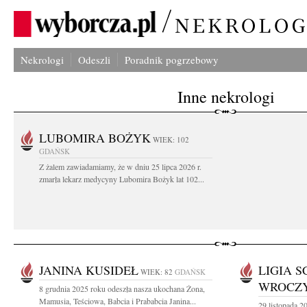
Nekrologi
Odeszli
Poradnik pogrzebowy
Inne nekrologi
LUBOMIRA BOŻYK
WIEK: 102
GDAŃSK
Z żalem zawiadamiamy, że w dniu 25 lipca 2026 r.
zmarła lekarz medycyny Lubomira Bożyk lat 102...
JANINA KUSIDEŁ
LIGIA S
WIEK: 82
GDAŃSK
WROCZ
8 grudnia 2025 roku odeszła nasza ukochana Żona,
Mamusia, Teściowa, Babcia i Prababcia Janina...
29 listopada 2