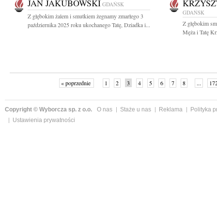
JAN JAKUBOWSKI
KRZYSZ
GDAŃSK
GDAŃSK
Z głębokim żalem i smutkiem żegnamy zmarłego 3
Z głębokim sm
października 2025 roku ukochanego Tatę, Dziadka i...
Męża i Tatę Kr
« poprzednie
1
2
3
4
5
6
7
8
...
17
Copyright © Wyborcza sp. z o.o.
O nas
Staże u nas
Reklama
Polityka 
Ustawienia prywatności