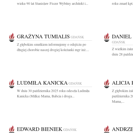
wieku 90 lat Stanisław Fiszer Wybitny architekt i...
roku zmarł kpt
GRAŻYNA TUMIALIS
DANIEL
GDAŃSK
GDAŃSK
Z głębokim smutkiem informujemy o odejściu po
Z wielkim żal
długiej chorobie naszej drogiej koleżanki mgr inż....
dniu 28 paździ
LUDMIŁA KANICKA
ALICJA
GDAŃSK
W dniu 30 października 2025 roku odeszła Ludmiła
Z głębokim ża
Kanicka (Miłka) Mama, Babcia i droga...
października 2
Mama,...
EDWARD BIENIEK
ANDRZE
GDAŃSK