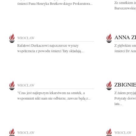
Ze smutkiem ż
śmierci Pana Henryka Brutkowskiego Prokuratora...
Barszczewskie
ANNA Z
WROCŁAW
Rafałowi Derkaczowi najszczersze wyrazy
Z głębokim sm
współczucia z powodu śmierci Taty składają...
śmierci Dr Ann
ZBIGNI
WROCŁAW
"Czas jest najlepszym lekarstwem na smutek, a
Z żalem przyj
wspomnień nikt nam nie odbierze, zawsze będą z...
Potyrały dośw
lata...
WROCŁAW
WROCŁAW