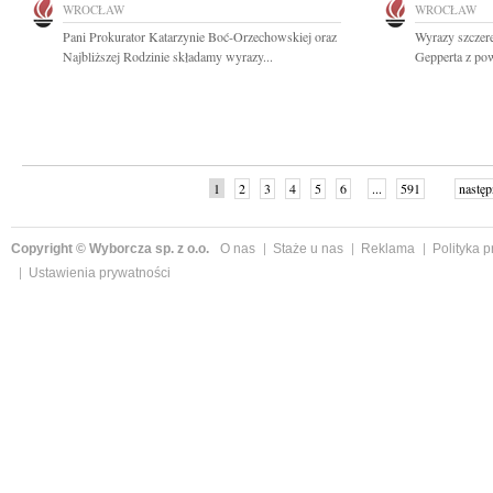
WROCŁAW
WROCŁAW
Pani Prokurator Katarzynie Boć-Orzechowskiej oraz
Wyrazy szczer
Najbliższej Rodzinie składamy wyrazy...
Gepperta z po
1
2
3
4
5
6
...
591
następ
Copyright © Wyborcza sp. z o.o.
O nas
Staże u nas
Reklama
Polityka 
Ustawienia prywatności