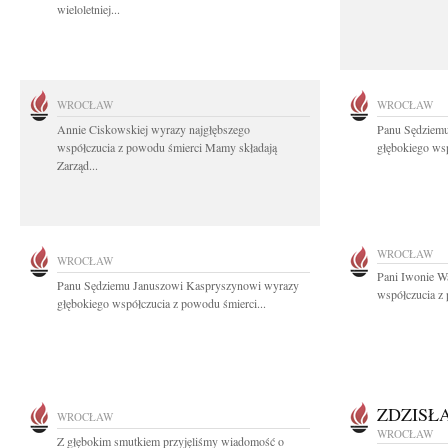
wieloletniej...
WROCŁAW
WROCŁAW
Annie Ciskowskiej wyrazy najgłębszego
Panu Sędziem
współczucia z powodu śmierci Mamy składają
głębokiego wsp
Zarząd...
WROCŁAW
WROCŁAW
Pani Iwonie W
Panu Sędziemu Januszowi Kaspryszynowi wyrazy
współczucia z
głębokiego współczucia z powodu śmierci...
ZDZISŁ
WROCŁAW
WROCŁAW
Z głębokim smutkiem przyjęliśmy wiadomość o