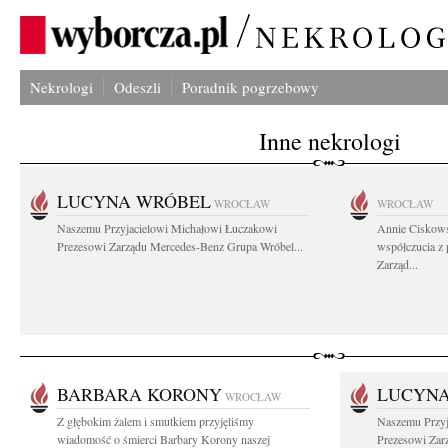
Nekrologi
Odeszli
Poradnik pogrzebowy
Inne nekrologi
LUCYNA WRÓBEL
WROCŁAW
WROCŁAW
Naszemu Przyjacielowi Michałowi Łuczakowi
Annie Ciskows
Prezesowi Zarządu Mercedes-Benz Grupa Wróbel...
współczucia z
Zarząd...
BARBARA KORONY
LUCYN
WROCŁAW
Z głębokim żalem i smutkiem przyjęliśmy
Naszemu Przyj
wiadomość o śmierci Barbary Korony naszej
Prezesowi Zar