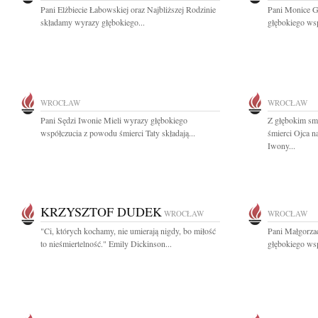
Pani Elżbiecie Łabowskiej oraz Najbliższej Rodzinie
Pani Monice G
składamy wyrazy głębokiego...
głębokiego wsp
WROCŁAW
WROCŁAW
Pani Sędzi Iwonie Mieli wyrazy głębokiego
Z głębokim sm
współczucia z powodu śmierci Taty składają...
śmierci Ojca 
Iwony...
KRZYSZTOF DUDEK
WROCŁAW
WROCŁAW
"Ci, których kochamy, nie umierają nigdy, bo miłość
Pani Małgorzac
to nieśmiertelność." Emily Dickinson...
głębokiego wsp