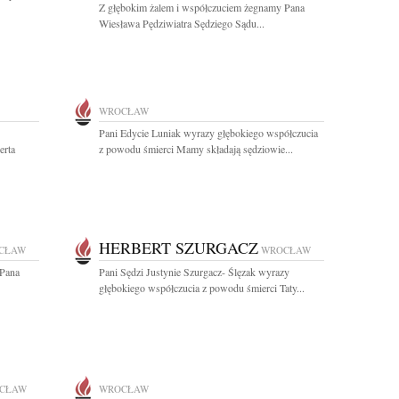
Z głębokim żalem i współczuciem żegnamy Pana
Wiesława Pędziwiatra Sędziego Sądu...
WROCŁAW
Pani Edycie Luniak wyrazy głębokiego współczucia
erta
z powodu śmierci Mamy składają sędziowie...
HERBERT SZURGACZ
CŁAW
WROCŁAW
 Pana
Pani Sędzi Justynie Szurgacz- Ślęzak wyrazy
głębokiego współczucia z powodu śmierci Taty...
CŁAW
WROCŁAW