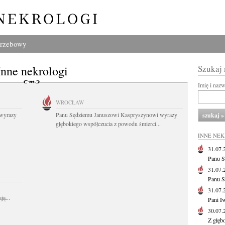
grzebowy
Inne nekrologi
Szukaj
Imię i naz
WROCŁAW
wyrazy
Panu Sędziemu Januszowi Kaspryszynowi wyrazy
głębokiego współczucia z powodu śmierci...
INNE NE
31.07
Panu S
31.07
Panu S
31.07
ą...
Pani I
30.07
Z głęb