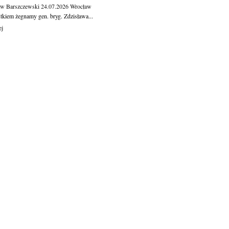
aw Barszczewski
24.07.2026
Wrocław
tkiem żegnamy gen. bryg. Zdzisława...
ej