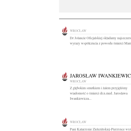
WROCŁAW
Dr Jolancie Oficjalskiej składamy najszczer
wyrazy współczucia z powodu śmierci Mam
JAROSŁAW IWANKIEWIC
WROCŁAW
Z głębokim smutkiem i żalem przyjęliśmy
wiadomość o śmierci dr.n.med. Jarosława
Iwankiewicza...
WROCŁAW
Pani Katarzynie Zielezińskiej-Pierzynce wy