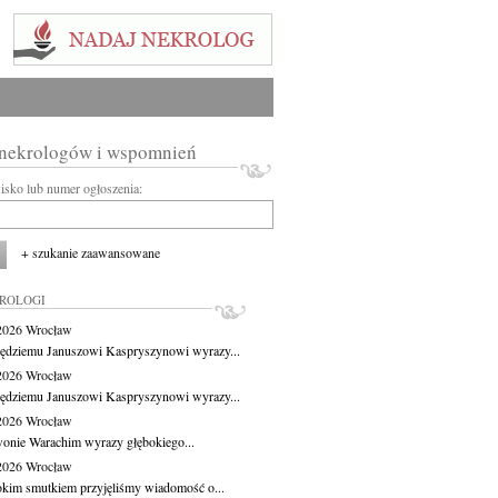
 nekrologów i wspomnień
wisko lub numer ogłoszenia:
+ szukanie zaawansowane
KROLOGI
.2026
Wrocław
ędziemu Januszowi Kaspryszynowi wyrazy...
.2026
Wrocław
ędziemu Januszowi Kaspryszynowi wyrazy...
.2026
Wrocław
wonie Warachim wyrazy głębokiego...
.2026
Wrocław
okim smutkiem przyjęliśmy wiadomość o...