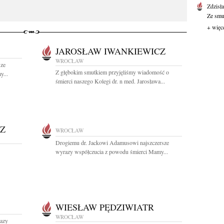
Zdzisł
Ze smu
+ więc
JAROSŁAW IWANKIEWICZ
WROCŁAW
sze
Z głębokim smutkiem przyjęliśmy wiadomość o
y...
śmierci naszego Kolegi dr. n med. Jarosława...
Z
WROCŁAW
Drogiemu dr. Jackowi Adamusowi najszczersze
wyrazy współczucia z powodu śmierci Mamy...
WIESŁAW PĘDZIWIATR
WROCŁAW
razy