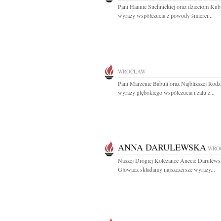
Pani Hannie Suchnickiej oraz dzieciom Kub
wyrazy współczucia z powody śmierci...
WROCŁAW
Pani Marzenie Babuli oraz Najbliższej Rodz
wyrazy głębokiego współczucia i żalu z...
ANNA DARULEWSKA
WRO
Naszej Drogiej Koleżance Anecie Darulewsk
Głowacz składamy najszczersze wyrazy...