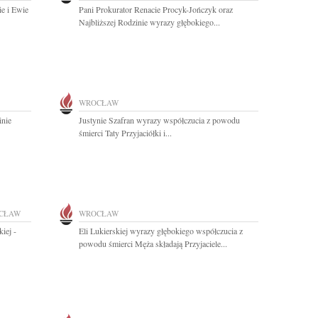
ie i Ewie
Pani Prokurator Renacie Procyk-Jończyk oraz
Najbliższej Rodzinie wyrazy głębokiego...
WROCŁAW
inie
Justynie Szafran wyrazy współczucia z powodu
śmierci Taty Przyjaciółki i...
CŁAW
WROCŁAW
iej -
Eli Lukierskiej wyrazy głębokiego współczucia z
powodu śmierci Męża składają Przyjaciele...