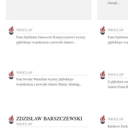
Zarząd...
WROCŁAW
WROCŁAW
Panu Sędziemu Januszowi Kaspryszynowi wyrazy
Panu Sędziem
głębokiego współczucia z powodu śmierci...
głębokiego wsp
WROCŁAW
WROCŁAW
Pani Iwonie Warachim wyrazy głębokiego
Z głębokim sm
współczucia z powodu śmierci Mamy składają...
śmierci Pana H
ZDZISŁAW BARSZCZEWSKI
WROCŁAW
WROCŁAW
Rafałowi Derk