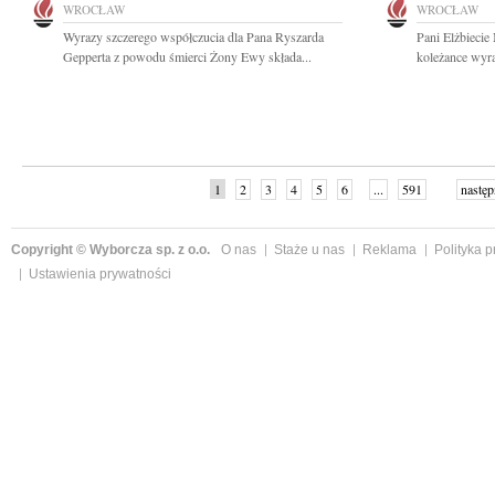
WROCŁAW
WROCŁAW
Wyrazy szczerego współczucia dla Pana Ryszarda
Pani Elżbiecie
Gepperta z powodu śmierci Żony Ewy składa...
koleżance wyra
1
2
3
4
5
6
...
591
następ
Copyright © Wyborcza sp. z o.o.
O nas
Staże u nas
Reklama
Polityka 
Ustawienia prywatności