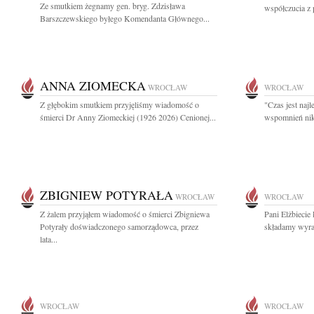
Ze smutkiem żegnamy gen. bryg. Zdzisława
współczucia z 
Barszczewskiego byłego Komendanta Głównego...
ANNA ZIOMECKA
WROCŁAW
WROCŁAW
Z głębokim smutkiem przyjęliśmy wiadomość o
"Czas jest naj
śmierci Dr Anny Ziomeckiej (1926 2026) Cenionej...
wspomnień nikt
ZBIGNIEW POTYRAŁA
WROCŁAW
WROCŁAW
Z żalem przyjąłem wiadomość o śmierci Zbigniewa
Pani Elżbiecie
Potyrały doświadczonego samorządowca, przez
składamy wyraz
lata...
WROCŁAW
WROCŁAW