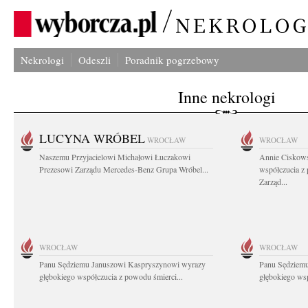
Nekrologi
Odeszli
Poradnik pogrzebowy
Inne nekrologi
LUCYNA WRÓBEL
WROCŁAW
WROCŁAW
Naszemu Przyjacielowi Michałowi Łuczakowi
Annie Ciskows
Prezesowi Zarządu Mercedes-Benz Grupa Wróbel...
współczucia z
Zarząd...
WROCŁAW
WROCŁAW
Panu Sędziemu Januszowi Kaspryszynowi wyrazy
Panu Sędziem
głębokiego współczucia z powodu śmierci...
głębokiego wsp