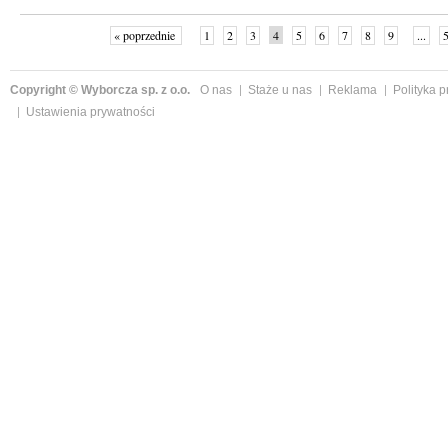
« poprzednie
1
2
3
4
5
6
7
8
9
...
Copyright © Wyborcza sp. z o.o.
O nas
Staże u nas
Reklama
Polityka 
Ustawienia prywatności