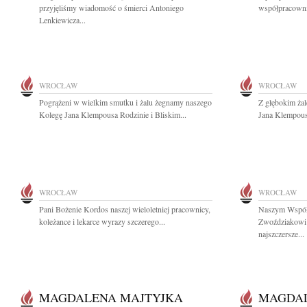
przyjęliśmy wiadomość o śmierci Antoniego
współpracownic
Lenkiewicza...
WROCŁAW
WROCŁAW
Pogrążeni w wielkim smutku i żalu żegnamy naszego
Z głębokim ża
Kolegę Jana Klempousa Rodzinie i Bliskim...
Jana Klempous
WROCŁAW
WROCŁAW
Pani Bożenie Kordos naszej wieloletniej pracownicy,
Naszym Współ
koleżance i lekarce wyrazy szczerego...
Zwoździakowi
najszczersze...
MAGDALENA MAJTYJKA
MAGDA