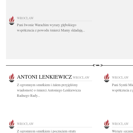
WROCŁAW
Pani Iwonie Warachim wyrazy głębokiego
współczucia z powodu śmierci Mamy składają...
ANTONI LENKIEWICZ
WROCŁAW
WROCŁAW
Z ogromnym smutkiem i żalem przyjęliśmy
Pani Syntii Mi
wiadomość o śmierci Antoniego Lenkiewicza
współczucia z 
Radnego Rady...
WROCŁAW
WROCŁAW
Z ogromnym smutkiem i poczuciem straty
Wyrazy szczer