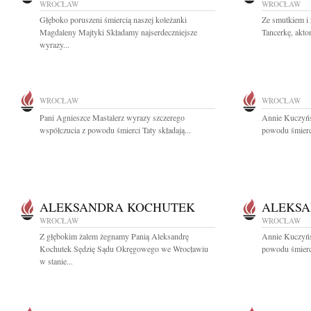
WROCŁAW
WROCŁAW
Głęboko poruszeni śmiercią naszej koleżanki
Ze smutkiem i
Magdaleny Majtyki Składamy najserdeczniejsze
Tancerkę, aktor
wyrazy...
WROCŁAW
WROCŁAW
Pani Agnieszce Mastalerz wyrazy szczerego
Annie Kuczyńs
współczucia z powodu śmierci Taty składają...
powodu śmierc
ALEKSANDRA KOCHUTEK
ALEKSA
WROCŁAW
WROCŁAW
Z głębokim żalem żegnamy Panią Aleksandrę
Annie Kuczyńs
Kochutek Sędzię Sądu Okręgowego we Wrocławiu
powodu śmierc
w stanie...