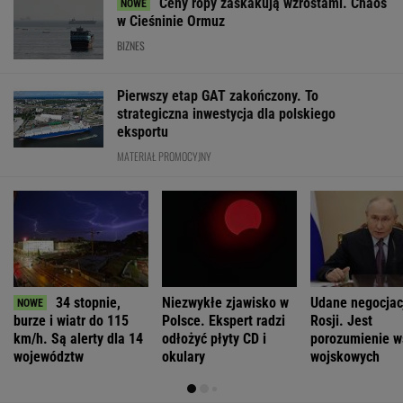
Ceny ropy zaskakują wzrostami. Chaos
w Cieśninie Ormuz
BIZNES
Pierwszy etap GAT zakończony. To
strategiczna inwestycja dla polskiego
eksportu
MATERIAŁ PROMOCYJNY
34 stopnie,
Niezwykłe zjawisko w
Udane negocjac
burze i wiatr do 115
Polsce. Ekspert radzi
Rosji. Jest
km/h. Są alerty dla 14
odłożyć płyty CD i
porozumienie w
województw
okulary
wojskowych