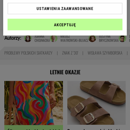
Pensje lekarzy. Specjalista
USTAWIENIA ZAAWANSOWANE
hematolog dostał podwyżkę, ale zarabia mniej
SUBSKRYPCJA
AKCEPTUJĘ
JOANNA
MIŁOSZ
JUSTYNA
Autorzy:
CHOJNACKA
WIATROWSKI-BUJACZ
BRYCZKOWSKA
PROBLEMY POLSKICH SIATKARZY
ZNAK Z '30'
WISŁAWA SZYMBORSKA
LETNIE OKAZJE