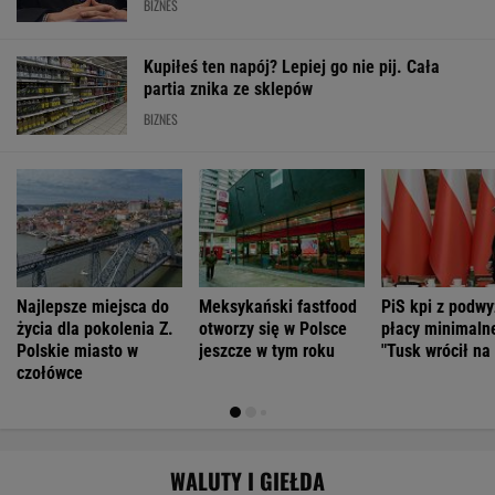
BIZNES
Kupiłeś ten napój? Lepiej go nie pij. Cała
partia znika ze sklepów
BIZNES
Najlepsze miejsca do
Meksykański fastfood
PiS kpi z podwy
życia dla pokolenia Z.
otworzy się w Polsce
płacy minimalne
Polskie miasto w
jeszcze w tym roku
"Tusk wrócił na
czołówce
WALUTY I GIEŁDA