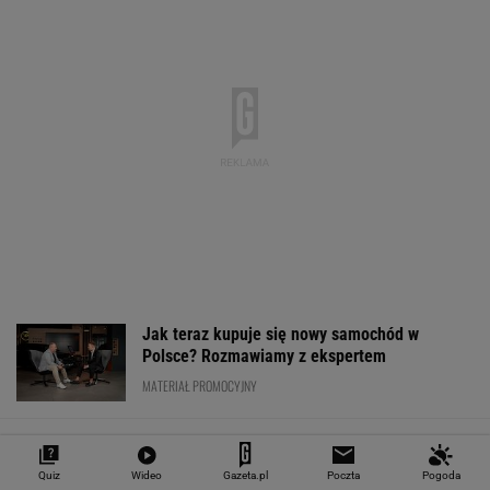
Jak teraz kupuje się nowy samochód w
Polsce? Rozmawiamy z ekspertem
MATERIAŁ PROMOCYJNY
Niemiecki tunel opóźniony o 11 lat.
Zawstydzili nawet polskich drogowców
Quiz
Wideo
Gazeta.pl
Poczta
Pogoda