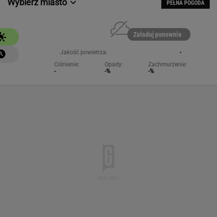
Wybierz miasto
PEŁNA POGODA
Załaduj ponownie
Jakość powietrza:
-
Ciśnienie:
Opady:
Zachmurzenie:
-
-%
-%