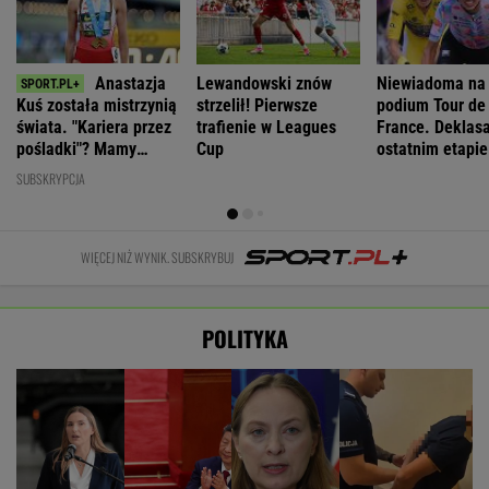
Anastazja
Lewandowski znów
Niewiadoma na
Kuś została mistrzynią
strzelił! Pierwsze
podium Tour de
świata. "Kariera przez
trafienie w Leagues
France. Deklasa
pośladki"? Mamy
Cup
ostatnim etapie
komentarz
SUBSKRYPCJA
WIĘCEJ NIŻ WYNIK. SUBSKRYBUJ
POLITYKA