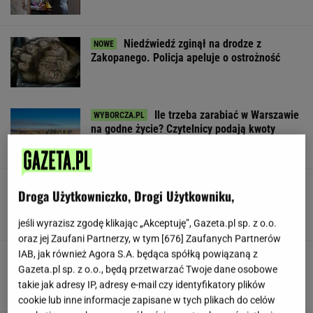
Niedźwiedź zginął na drodze z
Zakopanego. Policja apeluje o ostrożność
Ile trzeba zarabiać w Warszawie
na godne życie? Czytelnicy podają kwoty
SUBSKRYPCJA
Mandaryna o mamie byłego
Droga Użytkowniczko, Drogi Użytkowniku,
męża po ich wielkim powrocie. Tego nie
ukrywa
jeśli wyrazisz zgodę klikając „Akceptuję”, Gazeta.pl sp. z o.o.
oraz jej Zaufani Partnerzy, w tym [
676
] Zaufanych Partnerów
IAB, jak również Agora S.A. będąca spółką powiązaną z
Pełczyńska-Nałęcz o doniesieniach ws.
Gazeta.pl sp. z o.o., będą przetwarzać Twoje dane osobowe
Hołowni: Ciężko uwierzyć
takie jak adresy IP, adresy e-mail czy identyfikatory plików
cookie lub inne informacje zapisane w tych plikach do celów