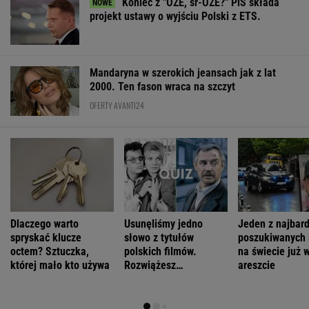
Koniec z "OZE, sr-OZE?" PiS składa
projekt ustawy o wyjściu Polski z ETS.
Mandaryna w szerokich jeansach jak z lat
2000. Ten fason wraca na szczyt
OFERTY AVANTI24
Dlaczego warto
Usunęliśmy jedno
Jeden z najbard
spryskać klucze
słowo z tytułów
poszukiwanych 
octem? Sztuczka,
polskich filmów.
na świecie już 
której mało kto używa
Rozwiążesz
areszcie
bezbłędnie?