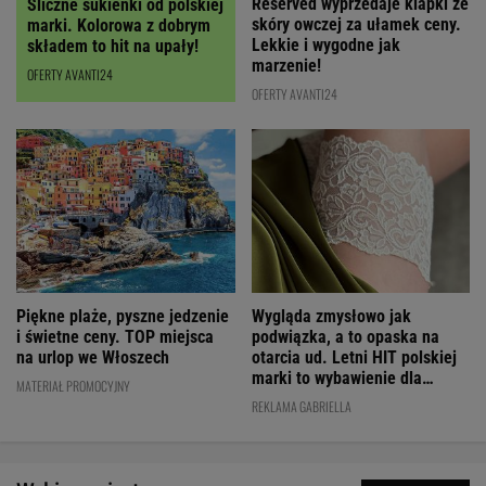
Reserved wyprzedaje klapki ze
Śliczne sukienki od polskiej
skóry owczej za ułamek ceny.
marki. Kolorowa z dobrym
Lekkie i wygodne jak
składem to hit na upały!
marzenie!
OFERTY AVANTI24
OFERTY AVANTI24
Wygląda zmysłowo jak
Piękne plaże, pyszne jedzenie
podwiązka, a to opaska na
i świetne ceny. TOP miejsca
otarcia ud. Letni HIT polskiej
na urlop we Włoszech
marki to wybawienie dla
MATERIAŁ PROMOCYJNY
kobiet!
REKLAMA GABRIELLA