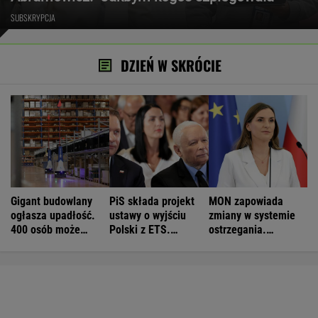
SUBSKRYPCJA
DZIEŃ W SKRÓCIE
Gigant budowlany
PiS składa projekt
MON zapowiada
ogłasza upadłość.
ustawy o wyjściu
zmiany w systemie
400 osób może
Polski z ETS.
ostrzegania.
stracić pracę
Czarnek: Blamaż
"Wyciągają wnioski"
Tuska