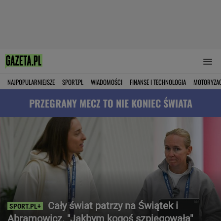
NAJPOPULARNIEJSZE
SPORT.PL
WIADOMOŚCI
FINANSE I TECHNOLOGIA
MOTORYZA
PRZEGRANY MECZ TO NIE KONIEC ŚWIATA
Cały świat patrzy na Świątek i
Abramowicz. "Jakbym kogoś szpiegowała"