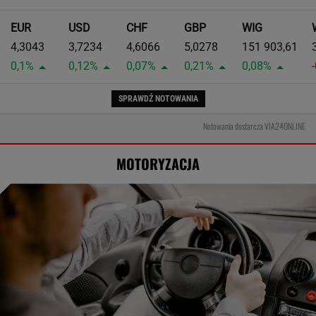
EUR
USD
CHF
GBP
WIG
4,3043
3,7234
4,6066
5,0278
151 903,61
0,1%
0,12%
0,07%
0,21%
0,08%
SPRAWDŹ NOTOWANIA
Notowania dostarcza VIA24ONLINE
MOTORYZACJA