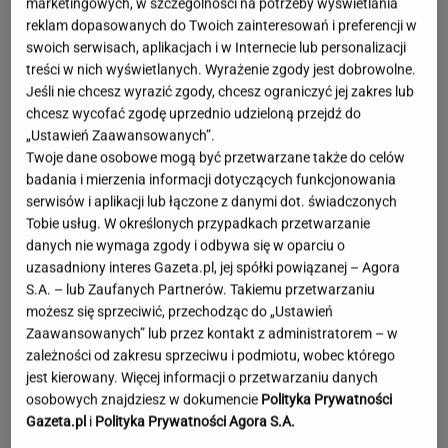
marketingowych, w szczególności na potrzeby wyświetlania
reklam dopasowanych do Twoich zainteresowań i preferencji w
swoich serwisach, aplikacjach i w Internecie lub personalizacji
treści w nich wyświetlanych. Wyrażenie zgody jest dobrowolne.
Jeśli nie chcesz wyrazić zgody, chcesz ograniczyć jej zakres lub
chcesz wycofać zgodę uprzednio udzieloną przejdź do
„Ustawień Zaawansowanych”.
Twoje dane osobowe mogą być przetwarzane także do celów
badania i mierzenia informacji dotyczących funkcjonowania
serwisów i aplikacji lub łączone z danymi dot. świadczonych
Tobie usług. W określonych przypadkach przetwarzanie
danych nie wymaga zgody i odbywa się w oparciu o
uzasadniony interes Gazeta.pl, jej spółki powiązanej – Agora
S.A. – lub Zaufanych Partnerów. Takiemu przetwarzaniu
możesz się sprzeciwić, przechodząc do „Ustawień
Zaawansowanych” lub przez kontakt z administratorem – w
zależności od zakresu sprzeciwu i podmiotu, wobec którego
jest kierowany. Więcej informacji o przetwarzaniu danych
Miał pobić współpracowników do
osobowych znajdziesz w dokumencie
Polityka Prywatności
nieprzytomności. Ukrainiec zatrzymany
Gazeta.pl
i
Polityka Prywatności Agora S.A.