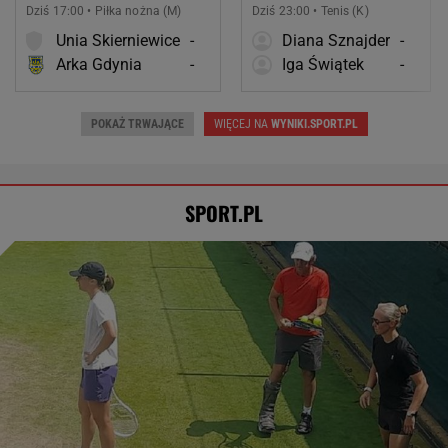
Dziś 17:00 • Piłka nożna (M)
Dziś 23:00 • Tenis (K)
Unia Skierniewice
-
Diana Sznajder
-
Arka Gdynia
-
Iga Świątek
-
POKAŻ TRWAJĄCE
WIĘCEJ NA
WYNIKI.SPORT.PL
SPORT.PL