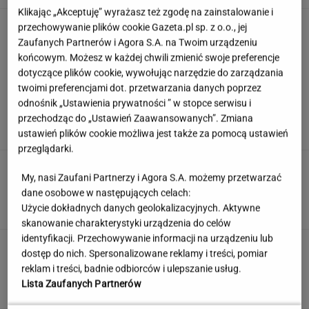
Klikając „Akceptuję” wyrażasz też zgodę na zainstalowanie i
Dziecko nie chciało zapiąć pasów. Przewoźnik
przechowywanie plików cookie Gazeta.pl sp. z o.o., jej
odwołał lot
Zaufanych Partnerów i Agora S.A. na Twoim urządzeniu
końcowym. Możesz w każdej chwili zmienić swoje preferencje
dotyczące plików cookie, wywołując narzędzie do zarządzania
twoimi preferencjami dot. przetwarzania danych poprzez
Poniedziałkowy quiz wiedzy ogólnej dla
odnośnik „Ustawienia prywatności ” w stopce serwisu i
omnibusów. Mało kto pochwali się wynikiem
przechodząc do „Ustawień Zaawansowanych”. Zmiana
12/12
ustawień plików cookie możliwa jest także za pomocą ustawień
przeglądarki.
Do tej pory znane głównie z Europy
My, nasi Zaufani Partnerzy i Agora S.A. możemy przetwarzać
Zachodniej. Teraz takie miejsca powstają w
dane osobowe w następujących celach:
Polsce
Użycie dokładnych danych geolokalizacyjnych. Aktywne
MATERIAŁ PROMOCYJNY
skanowanie charakterystyki urządzenia do celów
identyfikacji. Przechowywanie informacji na urządzeniu lub
Anastazja Kuś została mistrzynią
dostęp do nich. Spersonalizowane reklamy i treści, pomiar
świata. "Kariera przez pośladki"? Mamy
reklam i treści, badnie odbiorców i ulepszanie usług.
komentarz
Lista Zaufanych Partnerów
SUBSKRYPCJA