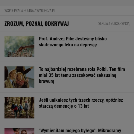
WSPÓŁPRACA PŁATNA Z WYBORCZA.PL
ZROZUM, POZNAJ, ODKRYWAJ
SEKCJA Z SUBSKRYPCJĄ
Prof. Andrzej Pilc: Jesteśmy blisko
skutecznego leku na depresję
To najbardziej rozebrana rola Polki. Ten film
miał 35 lat temu zaszokować seksualną
brawurą
Jeśli unikniesz tych trzech rzeczy, opóźnisz
starczą demencję o 13 lat
"Wymieniłam mojego byłego". Mikrodramy