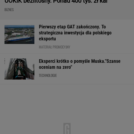
UOKiK bezlitosny. Ponad 400 tys. zł kar
BIZNES
Pierwszy etap GAT zakończony. To
strategiczna inwestycja dla polskiego
eksportu
MATERIAŁ PROMOCYJNY
Eksperci krótko o pomyśle Muska."Szanse
oceniam na zero"
TECHNOLOGIE