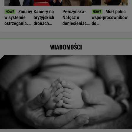
Zmiany
Kamery na
Pełczyńska-
Miał pobić
w systemie
brytyjskich
Nałęcz o
współpracowników
ostrzegania.
dronach
doniesieniach
do
"Wyciągają
"potajemnie"
ws. Hołowni:
nieprzytomności.
wnioski z tej
łączyły się z
Ciężko
Ukrainiec
lekcji"
Chinami
uwierzyć
zatrzymany
WIADOMOŚCI