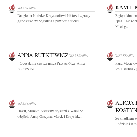
KAMIL 
WARSZAWA
Drogiemu Koledze Krzysztofowi Piłatowi wyrazy
Z głębokim sm
głębokiego współczucia z powodu śmierci...
lipca 2026 rok
Maciąg...
ANNA RUTKIEWICZ
WARSZAWA
WARSZAWA
Odeszła na zawsze nasza Przyjaciółka Anna
Panu Maciejo
Rutkiewicz...
współczucia z 
ALICJA 
WARSZAWA
KOSTYN
Jasiu, Moniko, jesteśmy myślami z Wami po
odejściu Anny Grażyna, Marek i Krzysiek...
Ze smutkiem ż
Rodzinie i Bli