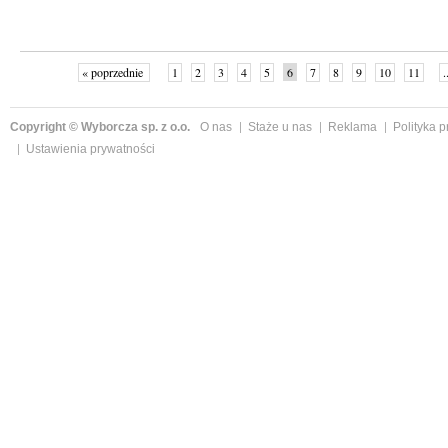
« poprzednie
1
2
3
4
5
6
7
8
9
10
11
.
Copyright © Wyborcza sp. z o.o.
O nas
Staże u nas
Reklama
Polityka 
Ustawienia prywatności