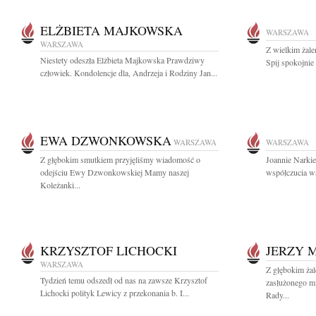
ELŻBIETA MAJKOWSKA
WARSZAWA
WARSZAWA
Z wielkim żal
Niestety odeszła Elżbieta Majkowska Prawdziwy
Spij spokojnie
człowiek. Kondolencje dla, Andrzeja i Rodziny Jan...
EWA DZWONKOWSKA
WARSZAWA
WARSZAWA
Z głębokim smutkiem przyjęliśmy wiadomość o
Joannie Narkie
odejściu Ewy Dzwonkowskiej Mamy naszej
współczucia ws
Koleżanki...
KRZYSZTOF LICHOCKI
JERZY 
WARSZAWA
Z głębokim ża
Tydzień temu odszedł od nas na zawsze Krzysztof
zasłużonego mi
Lichocki polityk Lewicy z przekonania b. I...
Rady...