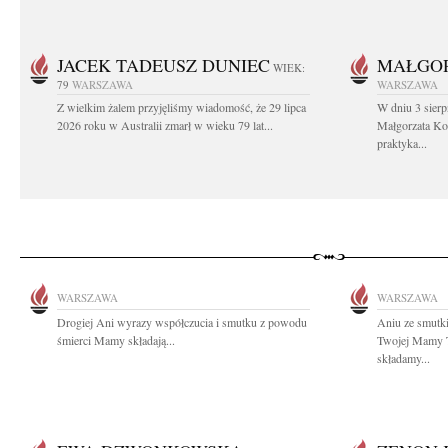
JACEK TADEUSZ DUNIEC
MAŁGOR
WIEK:
79
WARSZAWA
WARSZAWA
Z wielkim żalem przyjęliśmy wiadomość, że 29 lipca
W dniu 3 sierp
2026 roku w Australii zmarł w wieku 79 lat...
Małgorzata Koś
praktyka...
WARSZAWA
WARSZAWA
Drogiej Ani wyrazy współczucia i smutku z powodu
Aniu ze smutk
śmierci Mamy składają...
Twojej Mamy T
składamy...