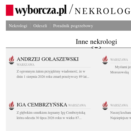
Nekrologi
Odeszli
Poradnik pogrzebowy
Inne nekrologi
ANDRZEJ GOŁASZEWSKI
WARSZAWA
WARSZAWA
Myślami jes
Z ogromnym żalem przyjęliśmy wiadomość, że w
Morozowską Ag
dniu 1 sierpnia 2026 roku zmarł przeżywszy 89 lat...
IGA CEMBRZYŃSKA
WARSZAWA
WARSZAWA
Z głębokim smutkiem żegnamy Igę Cembrzyńską
Naszej kochane
która odeszła 30 lipca 2026 roku w wieku 87...
Najcieplejsze 