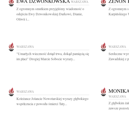
EWA DZWONKOWSKA
ZENON 
WARSZAWA
Z ogromnym smutkiem przyjęliśmy wiadomość o
Z ogromnym s
odejściu Ewy Dzwonkowskiej Darkowi, Dianie,
Karpińskiego W
Oliwii i...
WARSZAWA
WARSZAWA
"Umarłych wieczność dotąd trwa, dokąd pamięcią się
Serdeczne wyr
im płaci" Drogiej Marcie Sobocie wyrazy...
Zawadzkiej z p
MONIK
WARSZAWA
WARSZAWA
Koleżance Jolancie Nowotarskiej wyrazy głębokiego
Z głębokim ż
współczucia z powodu śmierci Taty...
zawsze pozosta