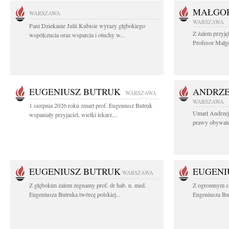
MAŁGOR
WARSZAWA
WARSZAWA
Pani Dziekanie Julii Kubisie wyrazy głębokiego
Z żalem przyję
współczucia oraz wsparcia i otuchy w...
Profesor Małgo
EUGENIUSZ BUTRUK
ANDRZE
WARSZAWA
WARSZAWA
1 sierpnia 2026 roku zmarł prof. Eugeniusz Butruk
Umarł Andrzej
wspaniały przyjaciel, wielki lekarz....
prawy obywatel
EUGENIUSZ BUTRUK
EUGENI
WARSZAWA
Z głębokim żalem żegnamy prof. dr hab. n. med.
Z ogromnym sm
Eugeniusza Butruka twórcę polskiej...
Eugeniusza But