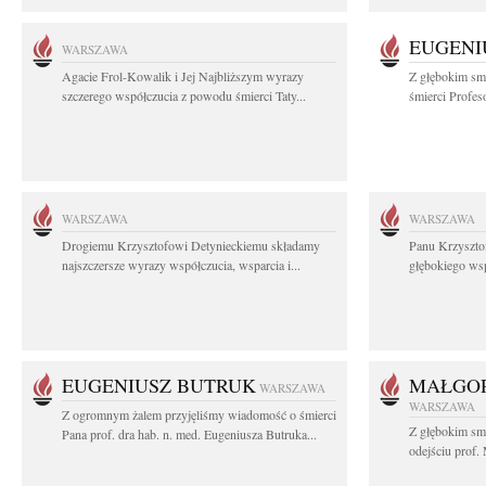
EUGENI
WARSZAWA
Agacie Frol-Kowalik i Jej Najbliższym wyrazy
Z głębokim sm
szczerego współczucia z powodu śmierci Taty...
śmierci Profes
WARSZAWA
WARSZAWA
Drogiemu Krzysztofowi Detynieckiemu składamy
Panu Krzyszto
najszczersze wyrazy współczucia, wsparcia i...
głębokiego ws
EUGENIUSZ BUTRUK
MAŁGOR
WARSZAWA
WARSZAWA
Z ogromnym żalem przyjęliśmy wiadomość o śmierci
Z głębokim sm
Pana prof. dra hab. n. med. Eugeniusza Butruka...
odejściu prof. 