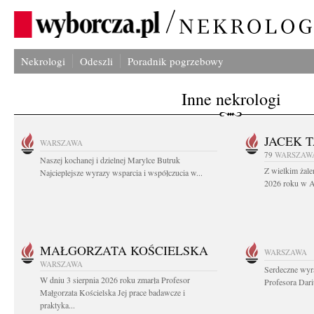
Nekrologi
Odeszli
Poradnik pogrzebowy
Inne nekrologi
JACEK 
WARSZAWA
79
WARSZAW
Naszej kochanej i dzielnej Marylce Butruk
Z wielkim żale
Najcieplejsze wyrazy wsparcia i współczucia w...
2026 roku w Au
MAŁGORZATA KOŚCIELSKA
WARSZAWA
WARSZAWA
Serdeczne wyr
W dniu 3 sierpnia 2026 roku zmarła Profesor
Profesora Dar
Małgorzata Kościelska Jej prace badawcze i
praktyka...