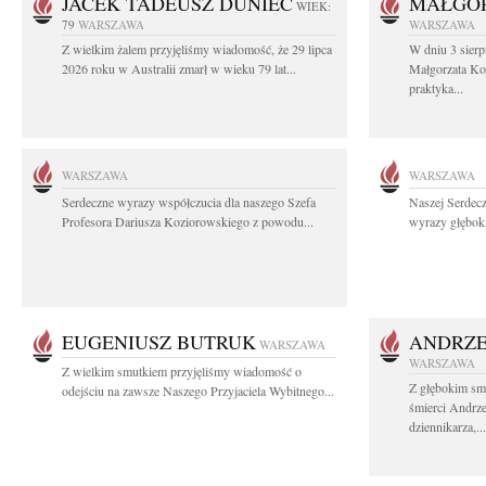
JACEK TADEUSZ DUNIEC
MAŁGOR
WIEK:
79
WARSZAWA
WARSZAWA
Z wielkim żalem przyjęliśmy wiadomość, że 29 lipca
W dniu 3 sierp
2026 roku w Australii zmarł w wieku 79 lat...
Małgorzata Koś
praktyka...
WARSZAWA
WARSZAWA
Serdeczne wyrazy współczucia dla naszego Szefa
Naszej Serdec
Profesora Dariusza Koziorowskiego z powodu...
wyrazy głęboki
EUGENIUSZ BUTRUK
ANDRZE
WARSZAWA
WARSZAWA
Z wielkim smutkiem przyjęliśmy wiadomość o
Z głębokim sm
odejściu na zawsze Naszego Przyjaciela Wybitnego...
śmierci Andrz
dziennikarza,...