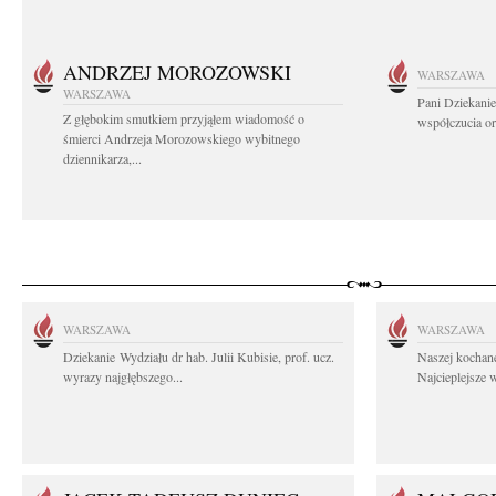
ANDRZEJ MOROZOWSKI
WARSZAWA
WARSZAWA
Pani Dziekanie
Z głębokim smutkiem przyjąłem wiadomość o
współczucia or
śmierci Andrzeja Morozowskiego wybitnego
dziennikarza,...
WARSZAWA
WARSZAWA
Dziekanie Wydziału dr hab. Julii Kubisie, prof. ucz.
Naszej kochane
wyrazy najgłębszego...
Najcieplejsze 