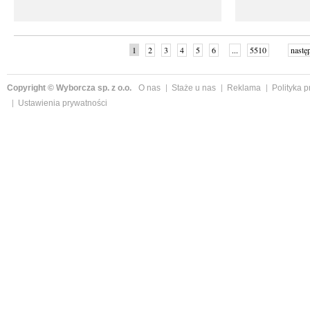
1
2
3
4
5
6
...
5510
nastę
Copyright © Wyborcza sp. z o.o.
O nas
Staże u nas
Reklama
Polityka 
Ustawienia prywatności