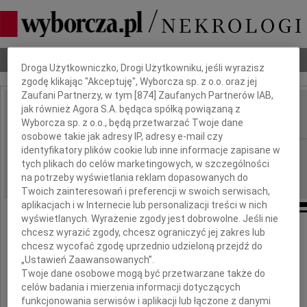
Dbamy o Twoją prywatność
Nekrologi
Odeszli
Poradnik pogrzebowy
Droga Użytkowniczko, Drogi Użytkowniku, jeśli wyrazisz
zgodę klikając "Akceptuję", Wyborcza sp. z o.o. oraz jej
Zaufani Partnerzy, w tym [
874
] Zaufanych Partnerów IAB,
jak również Agora S.A. będąca spółką powiązaną z
Jan Żytka
IMIĘ I NAZWISKO:
Wyborcza sp. z o.o., będą przetwarzać Twoje dane
osobowe takie jak adresy IP, adresy e-mail czy
identyfikatory plików cookie lub inne informacje zapisane w
Warszawa
REGION:
tych plikach do celów marketingowych, w szczególności
03.01.2025
DATA EMISJI:
na potrzeby wyświetlania reklam dopasowanych do
Twoich zainteresowań i preferencji w swoich serwisach,
aplikacjach i w Internecie lub personalizacji treści w nich
wyświetlanych. Wyrażenie zgody jest dobrowolne. Jeśli nie
chcesz wyrazić zgody, chcesz ograniczyć jej zakres lub
chcesz wycofać zgodę uprzednio udzieloną przejdź do
Żegnamy naszego Kolegę
„Ustawień Zaawansowanych”.
Twoje dane osobowe mogą być przetwarzane także do
celów badania i mierzenia informacji dotyczących
funkcjonowania serwisów i aplikacji lub łączone z danymi