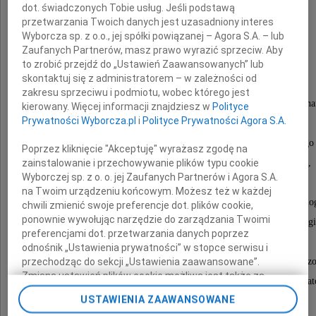
dot. świadczonych Tobie usług. Jeśli podstawą
przetwarzania Twoich danych jest uzasadniony interes
Wyborcza sp. z o.o., jej spółki powiązanej – Agora S.A. – lub
Zaufanych Partnerów, masz prawo wyrazić sprzeciw. Aby
Jana Żytkę
to zrobić przejdź do „Ustawień Zaawansowanych” lub
skontaktuj się z administratorem – w zależności od
zakresu sprzeciwu i podmiotu, wobec którego jest
Wybitnego specjalistę w zakresie geologii złóż ropy na
kierowany. Więcej informacji znajdziesz w
Polityce
Prywatności Wyborcza.pl
i
Polityce Prywatności Agora S.A.
i gazu ziemnego,
związanego z jednostkami górnictwa naftowego
Poprzez kliknięcie "Akceptuję" wyrażasz zgodę na
oraz z Ministerstwem Górnictwa i Energetyki,
zainstalowanie i przechowywanie plików typu cookie
Wyborczej sp. z o. o. jej Zaufanych Partnerów i Agora S.A.
gdzie pełnił funkcję kierownicze,
na Twoim urządzeniu końcowym. Możesz też w każdej
wieloletniego v-prezesa Centralnego Urzędu Geolog
chwili zmienić swoje preferencje dot. plików cookie,
ponownie wywołując narzędzie do zarządzania Twoimi
zasłużonego dla dzieła rozwijania polskiej geologi
preferencjami dot. przetwarzania danych poprzez
współautora licznych jej sukcesów.
odnośnik „Ustawienia prywatności” w stopce serwisu i
Człowieka niezwykle pracowitego, o szerokich horyz
przechodząc do sekcji „Ustawienia zaawansowane”.
Zmiana ustawień plików cookie możliwa jest także za
i zainteresowaniach, erudytę, doskonałego organizat
pomocą ustawień przeglądarki.
USTAWIENIA ZAAWANSOWANE