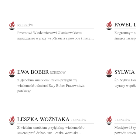
PAWEŁ 
RZESZÓW
Prezesowi Włodzimierzowi Glamkowskiemu
Z ogromnym s
najszczersze wyrazy współczucia z powodu śmierci...
śmierci naszeg
EWA BOBER
SYLWIA
RZESZÓW
Z głębokim smutkiem i żalem przyjęliśmy
Śp. Sylwia Pod
wiadomość o śmierci Ewy Bober Pracowniczki
wyrazy współcz
polskiego...
LESZKA WOŹNIAKA
RZESZÓW
RZESZÓW
Z wielkim smutkiem przyjęliśmy wiadomość o
Maciejowi Szy
śmierci prof. dr hab. inż. Leszka Woźniaka...
powodu śmierci 