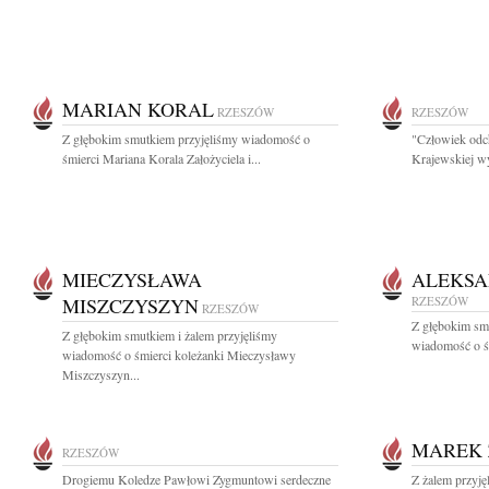
MARIAN KORAL
RZESZÓW
RZESZÓW
Z głębokim smutkiem przyjęliśmy wiadomość o
"Człowiek odch
śmierci Mariana Korala Założyciela i...
Krajewskiej wy
MIECZYSŁAWA
ALEKSA
MISZCZYSZYN
RZESZÓW
RZESZÓW
Z głębokim sm
Z głębokim smutkiem i żalem przyjęliśmy
wiadomość o śm
wiadomość o śmierci koleżanki Mieczysławy
Miszczyszyn...
MAREK 
RZESZÓW
Drogiemu Koledze Pawłowi Zygmuntowi serdeczne
Z żalem przyję