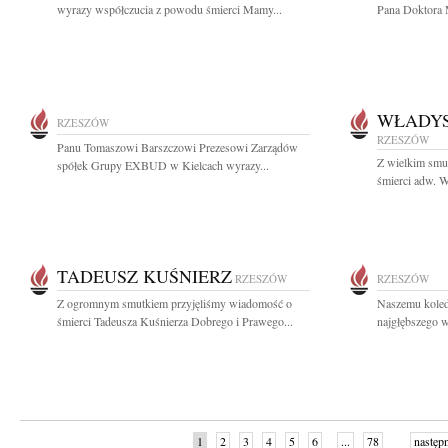
wyrazy współczucia z powodu śmierci Mamy...
Pana Doktora 
WŁADYS
RZESZÓW
RZESZÓW
Panu Tomaszowi Barszczowi Prezesowi Zarządów
Z wielkim smu
spółek Grupy EXBUD w Kielcach wyrazy...
śmierci adw. W
TADEUSZ KUŚNIERZ
RZESZÓW
RZESZÓW
Z ogromnym smutkiem przyjęliśmy wiadomość o
Naszemu kole
śmierci Tadeusza Kuśnierza Dobrego i Prawego...
najgłębszego w
1
2
3
4
5
6
...
78
następ