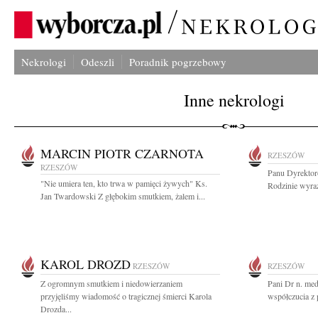
Nekrologi
Odeszli
Poradnik pogrzebowy
Inne nekrologi
MARCIN PIOTR CZARNOTA
RZESZÓW
RZESZÓW
Panu Dyrektor
"Nie umiera ten, kto trwa w pamięci żywych" Ks.
Rodzinie wyraz
Jan Twardowski Z głębokim smutkiem, żalem i...
KAROL DROZD
RZESZÓW
RZESZÓW
Z ogromnym smutkiem i niedowierzaniem
Pani Dr n. me
przyjęliśmy wiadomość o tragicznej śmierci Karola
współczucia z 
Drozda...