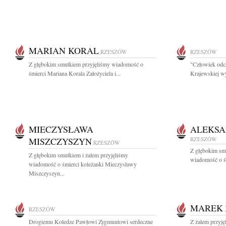
MARIAN KORAL
RZESZÓW
RZESZÓW
Z głębokim smutkiem przyjęliśmy wiadomość o
"Człowiek odch
śmierci Mariana Korala Założyciela i...
Krajewskiej wy
MIECZYSŁAWA
ALEKSA
MISZCZYSZYN
RZESZÓW
RZESZÓW
Z głębokim sm
Z głębokim smutkiem i żalem przyjęliśmy
wiadomość o śm
wiadomość o śmierci koleżanki Mieczysławy
Miszczyszyn...
MAREK 
RZESZÓW
Drogiemu Koledze Pawłowi Zygmuntowi serdeczne
Z żalem przyję