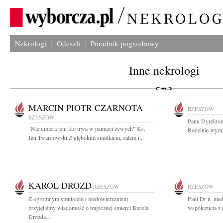
Nekrologi
Odeszli
Poradnik pogrzebowy
Inne nekrologi
MARCIN PIOTR CZARNOTA
RZESZÓW
RZESZÓW
Panu Dyrektor
"Nie umiera ten, kto trwa w pamięci żywych" Ks.
Rodzinie wyraz
Jan Twardowski Z głębokim smutkiem, żalem i...
KAROL DROZD
RZESZÓW
RZESZÓW
Z ogromnym smutkiem i niedowierzaniem
Pani Dr n. me
przyjęliśmy wiadomość o tragicznej śmierci Karola
współczucia z 
Drozda...