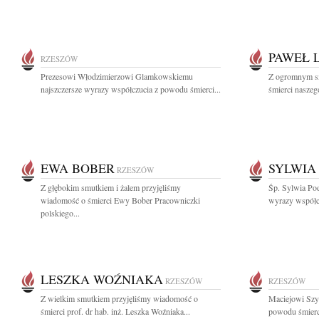
PAWEŁ 
RZESZÓW
Prezesowi Włodzimierzowi Glamkowskiemu
Z ogromnym s
najszczersze wyrazy współczucia z powodu śmierci...
śmierci naszeg
EWA BOBER
SYLWIA
RZESZÓW
Z głębokim smutkiem i żalem przyjęliśmy
Śp. Sylwia Pod
wiadomość o śmierci Ewy Bober Pracowniczki
wyrazy współcz
polskiego...
LESZKA WOŹNIAKA
RZESZÓW
RZESZÓW
Z wielkim smutkiem przyjęliśmy wiadomość o
Maciejowi Szy
śmierci prof. dr hab. inż. Leszka Woźniaka...
powodu śmierci 