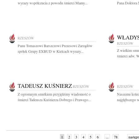
wyrazy współczucia z powodu śmierci Mamy...
Pana Doktora 
WŁADYS
RZESZÓW
RZESZÓW
Panu Tomaszowi Barszczowi Prezesowi Zarządów
Z wielkim smu
spółek Grupy EXBUD w Kielcach wyrazy...
śmierci adw. W
TADEUSZ KUŚNIERZ
RZESZÓW
RZESZÓW
Z ogromnym smutkiem przyjęliśmy wiadomość o
Naszemu kole
śmierci Tadeusza Kuśnierza Dobrego i Prawego...
najgłębszego w
1
2
3
4
5
6
...
78
następ