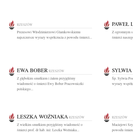
PAWEŁ 
RZESZÓW
Prezesowi Włodzimierzowi Glamkowskiemu
Z ogromnym s
najszczersze wyrazy współczucia z powodu śmierci...
śmierci naszeg
EWA BOBER
SYLWIA
RZESZÓW
Z głębokim smutkiem i żalem przyjęliśmy
Śp. Sylwia Pod
wiadomość o śmierci Ewy Bober Pracowniczki
wyrazy współcz
polskiego...
LESZKA WOŹNIAKA
RZESZÓW
RZESZÓW
Z wielkim smutkiem przyjęliśmy wiadomość o
Maciejowi Szy
śmierci prof. dr hab. inż. Leszka Woźniaka...
powodu śmierci 