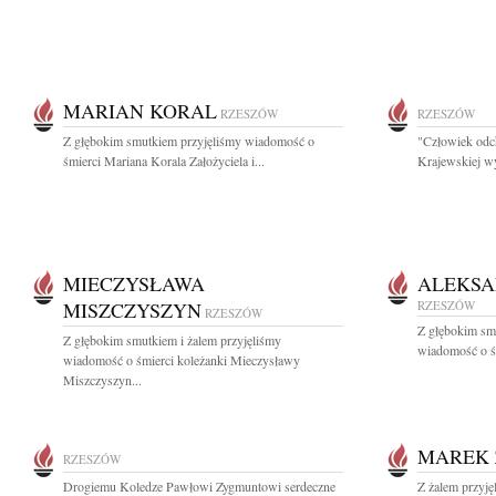
MARIAN KORAL
RZESZÓW
RZESZÓW
Z głębokim smutkiem przyjęliśmy wiadomość o
"Człowiek odch
śmierci Mariana Korala Założyciela i...
Krajewskiej wy
MIECZYSŁAWA
ALEKSA
MISZCZYSZYN
RZESZÓW
RZESZÓW
Z głębokim sm
Z głębokim smutkiem i żalem przyjęliśmy
wiadomość o śm
wiadomość o śmierci koleżanki Mieczysławy
Miszczyszyn...
MAREK 
RZESZÓW
Drogiemu Koledze Pawłowi Zygmuntowi serdeczne
Z żalem przyję