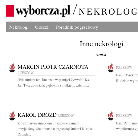
Nekrologi
Odeszli
Poradnik pogrzebowy
Inne nekrologi
MARCIN PIOTR CZARNOTA
RZESZÓW
RZESZÓW
Panu Dyrektor
"Nie umiera ten, kto trwa w pamięci żywych" Ks.
Rodzinie wyraz
Jan Twardowski Z głębokim smutkiem, żalem i...
KAROL DROZD
RZESZÓW
RZESZÓW
Z ogromnym smutkiem i niedowierzaniem
Pani Dr n. me
przyjęliśmy wiadomość o tragicznej śmierci Karola
współczucia z 
Drozda...