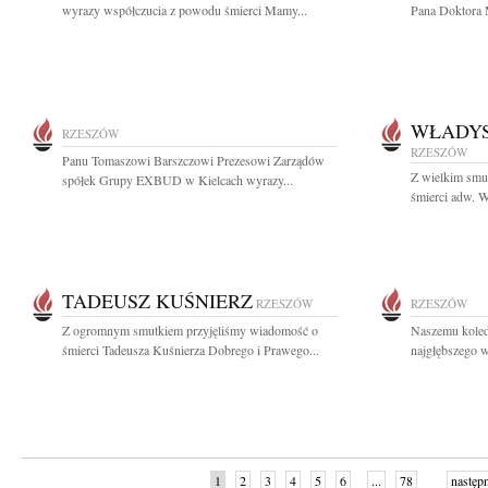
wyrazy współczucia z powodu śmierci Mamy...
Pana Doktora 
WŁADYS
RZESZÓW
RZESZÓW
Panu Tomaszowi Barszczowi Prezesowi Zarządów
Z wielkim smu
spółek Grupy EXBUD w Kielcach wyrazy...
śmierci adw. W
TADEUSZ KUŚNIERZ
RZESZÓW
RZESZÓW
Z ogromnym smutkiem przyjęliśmy wiadomość o
Naszemu kole
śmierci Tadeusza Kuśnierza Dobrego i Prawego...
najgłębszego w
1
2
3
4
5
6
...
78
następ