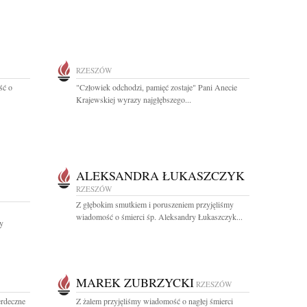
RZESZÓW
ść o
"Człowiek odchodzi, pamięć zostaje" Pani Anecie
Krajewskiej wyrazy najgłębszego...
ALEKSANDRA ŁUKASZCZYK
RZESZÓW
Z głębokim smutkiem i poruszeniem przyjęliśmy
wiadomość o śmierci śp. Aleksandry Łukaszczyk...
y
MAREK ZUBRZYCKI
RZESZÓW
rdeczne
Z żalem przyjęliśmy wiadomość o nagłej śmierci