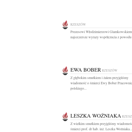
RZESZÓW
Prezesowi Włodzimierzowi Glamkowskiem
najszczersze wyrazy współczucia z powodu ś
EWA BOBER
RZESZÓW
Z głębokim smutkiem i żalem przyjęliśmy
wiadomość o śmierci Ewy Bober Pracownic
polskiego...
LESZKA WOŹNIAKA
RZES
Z wielkim smutkiem przyjęliśmy wiadomoś
śmierci prof. dr hab. inż. Leszka Woźniaka..