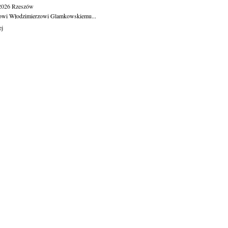
.2026
Rzeszów
owi Włodzimierzowi Glamkowskiemu...
ej