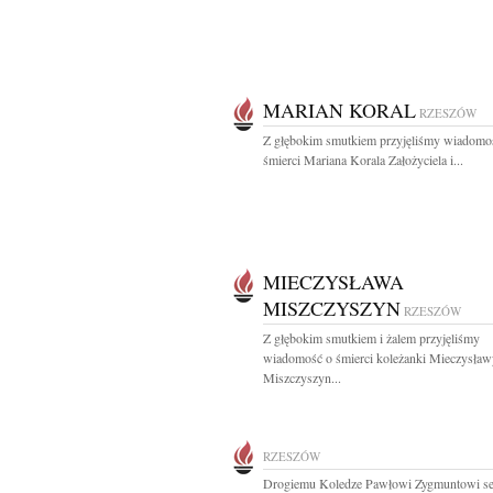
MARIAN KORAL
RZESZÓW
Z głębokim smutkiem przyjęliśmy wiadomo
śmierci Mariana Korala Założyciela i...
MIECZYSŁAWA
MISZCZYSZYN
RZESZÓW
Z głębokim smutkiem i żalem przyjęliśmy
wiadomość o śmierci koleżanki Mieczysław
Miszczyszyn...
RZESZÓW
Drogiemu Koledze Pawłowi Zygmuntowi se