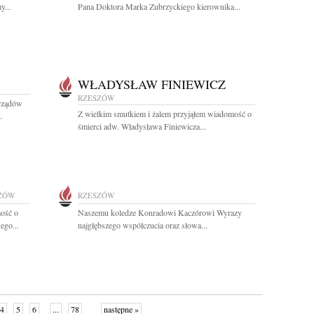
y...
Pana Doktora Marka Zubrzyckiego kierownika...
WŁADYSŁAW FINIEWICZ
RZESZÓW
rządów
Z wielkim smutkiem i żalem przyjąłem wiadomość o
.
śmierci adw. Władysława Finiewicza...
ZÓW
RZESZÓW
ość o
Naszemu koledze Konradowi Kaczórowi Wyrazy
ego...
najgłębszego współczucia oraz słowa...
4
5
6
...
78
następne »