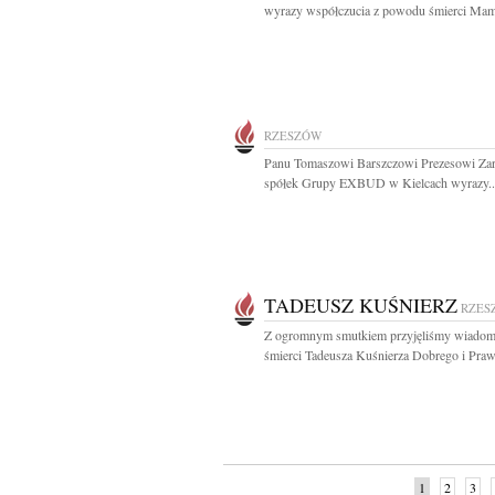
wyrazy współczucia z powodu śmierci Mam
RZESZÓW
Panu Tomaszowi Barszczowi Prezesowi Za
spółek Grupy EXBUD w Kielcach wyrazy..
TADEUSZ KUŚNIERZ
RZES
Z ogromnym smutkiem przyjęliśmy wiadom
śmierci Tadeusza Kuśnierza Dobrego i Praw
1
2
3