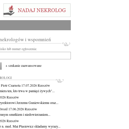
 nekrologów i wspomnień
wisko lub numer ogłoszenia:
+ szukanie zaawansowane
KROLOGI
 Piotr Czarnota
17.07.2026
Rzeszów
miera ten, kto trwa w pamięci żywych"...
.2026
Rzeszów
yrektorowi Jerzemu Guniewskiemu oraz...
Drozd
17.06.2026
Rzeszów
mnym smutkiem i niedowierzaniem...
.2026
Rzeszów
r n. med. Mai Ptasiewicz składamy wyrazy...