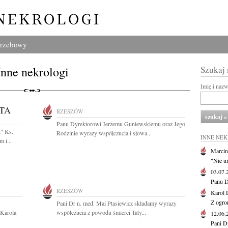
grzebowy
Inne nekrologi
Szukaj
Imię i naz
TA
RZESZÓW
Panu Dyrektorowi Jerzemu Guniewskiemu oraz Jego
h" Ks.
Rodzinie wyrazy współczucia i słowa...
INNE NE
 i...
Marcin
"Nie u
03.07
Panu D
RZESZÓW
Karol 
Z ogro
Pani Dr n. med. Mai Ptasiewicz składamy wyrazy
 Karola
współczucia z powodu śmierci Taty...
12.06
Pani D