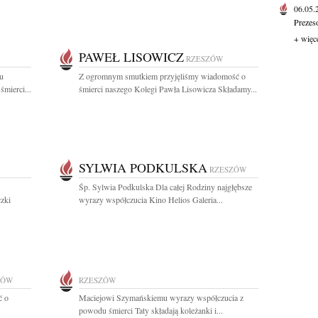
06.05
Prezes
+ więc
PAWEŁ LISOWICZ
RZESZÓW
u
Z ogromnym smutkiem przyjęliśmy wiadomość o
mierci...
śmierci naszego Kolegi Pawła Lisowicza Składamy...
SYLWIA PODKULSKA
RZESZÓW
Śp. Sylwia Podkulska Dla całej Rodziny najgłębsze
zki
wyrazy współczucia Kino Helios Galeria...
ZÓW
RZESZÓW
ć o
Maciejowi Szymańskiemu wyrazy współczucia z
.
powodu śmierci Taty składają koleżanki i...