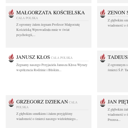
MAŁGORZATA KOŚCIELSKA
ZENON 
CAŁA POLSKA
Z głębokim smu
Z ogromny żalem żegnam Profesor Małgorzatę
wiadomość o śm
Kościelską Wprowadzała mnie w świat
psychologii,...
JANUSZ KŁOS
TADEUS
CAŁA POLSKA
Żegnamy naszego Przyjaciela Janusza Kłosa Wyrazy
Z ogromnym s
współczucia Rodzinie i Bliskim...
śmierci Ś.P. T
GRZEGORZ DZIEKAN
JAN PI
CAŁA
POLSKA
Z głębokim żal
Z głębokim smutkiem i żalem przyjęliśmy
wiadomość o ś
wiadomość o śmierci naszego wieloletniego...
Prezesa...