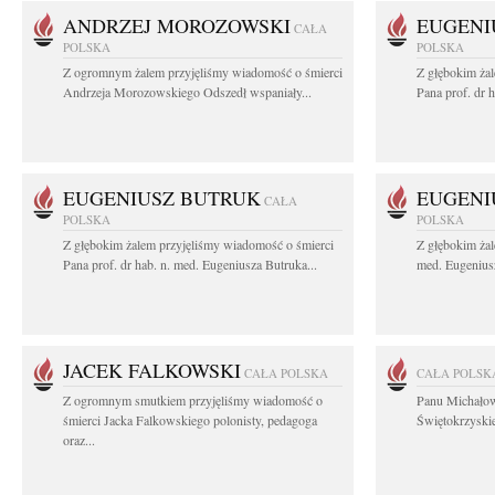
ANDRZEJ MOROZOWSKI
EUGENI
CAŁA
POLSKA
POLSKA
Z ogromnym żalem przyjęliśmy wiadomość o śmierci
Z głębokim ża
Andrzeja Morozowskiego Odszedł wspaniały...
Pana prof. dr 
EUGENIUSZ BUTRUK
EUGENI
CAŁA
POLSKA
POLSKA
Z głębokim żalem przyjęliśmy wiadomość o śmierci
Z głębokim żal
Pana prof. dr hab. n. med. Eugeniusza Butruka...
med. Eugeniusz
JACEK FALKOWSKI
CAŁA POLSKA
CAŁA POLSK
Z ogromnym smutkiem przyjęliśmy wiadomość o
Panu Michało
śmierci Jacka Falkowskiego polonisty, pedagoga
Świętokrzyskie
oraz...