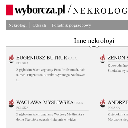
Nekrologi
Odeszli
Poradnik pogrzebowy
Inne nekrologi
EUGENIUSZ BUTRUK
ZENON 
CAŁA
POLSKA
Z powodu śmie
Z głębokim żalem żegnamy Pana Profesora dr. hab.
Smolarka wyraz
n. med. Eugeniusza Butruka Wybitnego Naukowca
i...
WACŁAWA MYŚLIWSKA
ANDRZE
CAŁA
POLSKA
POLSKA
Z głębokim żalem żegnamy Wacławę Myśliwską z
Z głębokim sm
domu Stec która odeszła 4 sierpnia w wieku...
Morozowskiego 