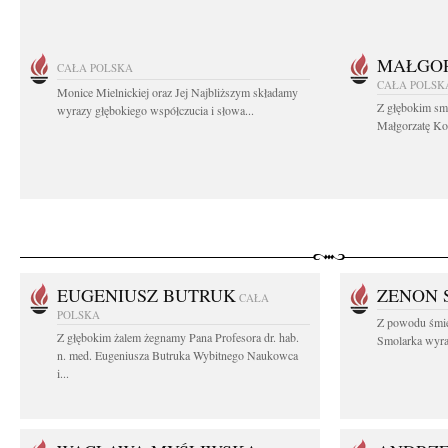
MAŁGOR
CAŁA POLSKA
CAŁA POLSK
Monice Mielnickiej oraz Jej Najbliższym składamy
Z głębokim sm
wyrazy głębokiego współczucia i słowa...
Małgorzatę Koś
EUGENIUSZ BUTRUK
ZENON 
CAŁA
POLSKA
Z powodu śmie
Z głębokim żalem żegnamy Pana Profesora dr. hab.
Smolarka wyraz
n. med. Eugeniusza Butruka Wybitnego Naukowca
i...