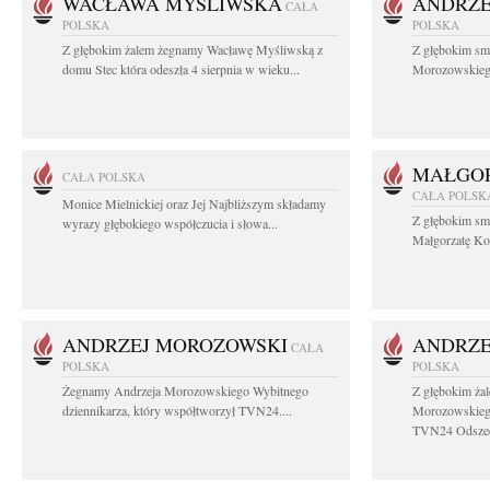
WACŁAWA MYŚLIWSKA
ANDRZE
CAŁA
POLSKA
POLSKA
Z głębokim żalem żegnamy Wacławę Myśliwską z
Z głębokim sm
domu Stec która odeszła 4 sierpnia w wieku...
Morozowskiego 
MAŁGOR
CAŁA POLSKA
CAŁA POLSK
Monice Mielnickiej oraz Jej Najbliższym składamy
Z głębokim sm
wyrazy głębokiego współczucia i słowa...
Małgorzatę Koś
ANDRZEJ MOROZOWSKI
ANDRZE
CAŁA
POLSKA
POLSKA
Żegnamy Andrzeja Morozowskiego Wybitnego
Z głębokim ża
dziennikarza, który współtworzył TVN24....
Morozowskiego
TVN24 Odszed