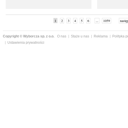
1
2
3
4
5
6
...
1059
nastę
Copyright © Wyborcza sp. z o.o.
O nas
Staże u nas
Reklama
Polityka 
Ustawienia prywatności