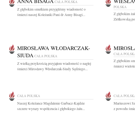
ANNA BISAGA
WIESŁA
CAŁA POLSKA
POLSKA
Z głębokim smutkiem przyjęliśmy wiadomość o
Z głębokim ża
śmierci naszej Koleżanki Pani dr Anny Bisagi...
Ziółkowską posł
MIROSŁAWA WŁODARCZAK-
MIROS
SIUDA
CAŁA POLSK
CAŁA POLSKA
Z głębokim sm
Z wielką przykrością przyjąłem wiadomość o nagłej
śmierci wielol
śmierci Mirosławy Włodarczak-Siudy Sędziego...
CAŁA POLSKA
CAŁA POLSK
Naszej Koleżance Magdalenie Garbacz-Kajdzie
Mariuszowi Sz
szczere wyrazy współczucia i głębokiego żalu...
z powodu śmier