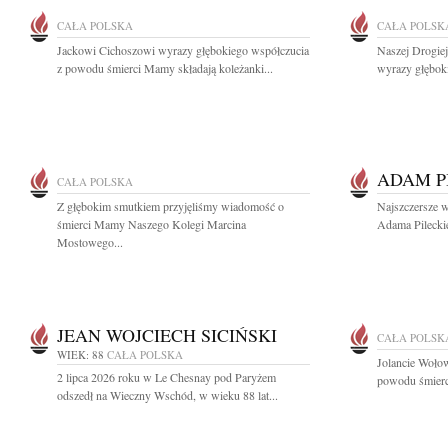
CAŁA POLSKA
CAŁA POLSK
Jackowi Cichoszowi wyrazy głębokiego współczucia
Naszej Drogie
z powodu śmierci Mamy składają koleżanki...
wyrazy głębok
ADAM P
CAŁA POLSKA
Z głębokim smutkiem przyjęliśmy wiadomość o
Najszczersze w
śmierci Mamy Naszego Kolegi Marcina
Adama Pileckie
Mostowego...
JEAN WOJCIECH SICIŃSKI
CAŁA POLSK
WIEK: 88
CAŁA POLSKA
Jolancie Woło
2 lipca 2026 roku w Le Chesnay pod Paryżem
powodu śmierci
odszedł na Wieczny Wschód, w wieku 88 lat...