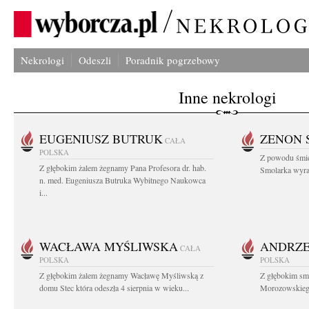
Nekrologi
Odeszli
Poradnik pogrzebowy
Inne nekrologi
EUGENIUSZ BUTRUK
ZENON 
CAŁA
POLSKA
Z powodu śmie
Z głębokim żalem żegnamy Pana Profesora dr. hab.
Smolarka wyraz
n. med. Eugeniusza Butruka Wybitnego Naukowca
i...
WACŁAWA MYŚLIWSKA
ANDRZE
CAŁA
POLSKA
POLSKA
Z głębokim żalem żegnamy Wacławę Myśliwską z
Z głębokim sm
domu Stec która odeszła 4 sierpnia w wieku...
Morozowskiego 