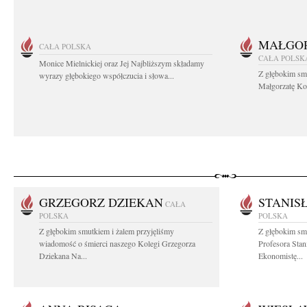
MAŁGOR
CAŁA POLSKA
CAŁA POLSK
Monice Mielnickiej oraz Jej Najbliższym składamy
Z głębokim sm
wyrazy głębokiego współczucia i słowa...
Małgorzatę Koś
GRZEGORZ DZIEKAN
STANIS
CAŁA
POLSKA
POLSKA
Z głębokim smutkiem i żalem przyjęliśmy
Z głębokim sm
wiadomość o śmierci naszego Kolegi Grzegorza
Profesora Sta
Dziekana Na...
Ekonomistę...