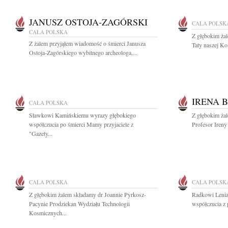
JANUSZ OSTOJA-ZAGÓRSKI
CAŁA POLSK
CAŁA POLSKA
Z głębokim ża
Z żalem przyjąłem wiadomość o śmierci Janusza
Taty naszej Ko
Ostoja-Zagórskiego wybitnego archeologa,...
IRENA 
CAŁA POLSKA
Sławkowi Kamińskiemu wyrazy głębokiego
Z głębokim ża
współczucia po śmierci Mamy przyjaciele z
Profesor Ireny
"Gazety...
CAŁA POLSKA
CAŁA POLSK
Z głębokim żalem składamy dr Joannie Pyrkosz-
Radkowi Lenia
Pacynie Prodziekan Wydziału Technologii
współczucia z 
Kosmicznych...