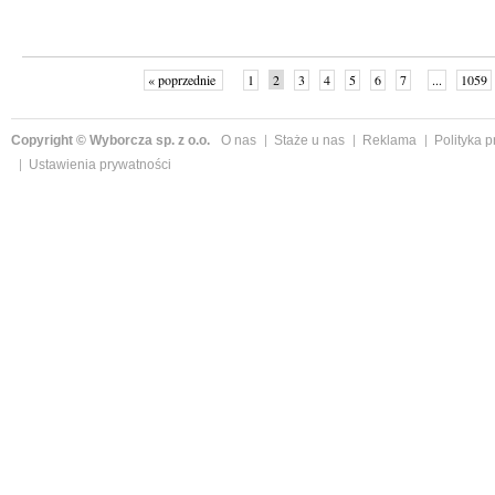
« poprzednie
1
2
3
4
5
6
7
...
1059
Copyright © Wyborcza sp. z o.o.
O nas
Staże u nas
Reklama
Polityka 
Ustawienia prywatności