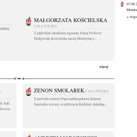
07.08
Monice 
+ więc
MAŁGORZATA KOŚCIELSKA
CAŁA POLSKA
kładamy
Z głębokim smutkiem żegnamy Panią Profesor
Małgorzatę Kościelską naszą Mistrzynię i...
więcej
ZENON SMOLAREK
A
CAŁA POLSKA
Z powodu śmierci Pana nadinspektora Zenona
r. hab.
Smolarka wyrazy współczucia Rodzinie składają...
ukowca