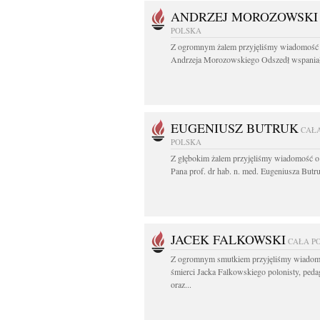
ANDRZEJ MOROZOWSKI
POLSKA
Z ogromnym żalem przyjęliśmy wiadomość 
Andrzeja Morozowskiego Odszedł wspaniał
EUGENIUSZ BUTRUK
CAŁ
POLSKA
Z głębokim żalem przyjęliśmy wiadomość o
Pana prof. dr hab. n. med. Eugeniusza Butru
JACEK FALKOWSKI
CAŁA P
Z ogromnym smutkiem przyjęliśmy wiadom
śmierci Jacka Falkowskiego polonisty, ped
oraz...