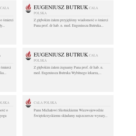
EUGENIUSZ BUTRUK
CAŁA
CAŁA
POLSKA
o śmierci
Z głębokim żalem przyjęliśmy wiadomość o śmierci
y...
Pana prof. dr hab. n. med. Eugeniusza Butruka...
EUGENIUSZ BUTRUK
A
CAŁA
POLSKA
 śmierci
Z głębokim żalem żegnamy Pana prof. dr hab. n.
ka...
med. Eugeniusza Butruka Wybitnego lekarza,...
OLSKA
CAŁA POLSKA
ość o
Panu Michałowi Skotnickiemu Wicewojewodzie
agoga
Świętokrzyskiemu składamy najszczersze wyrazy...