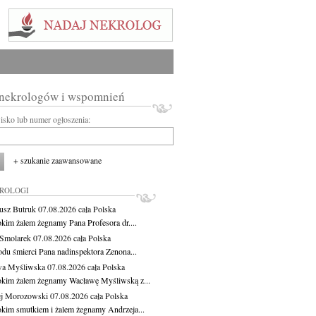
 nekrologów i wspomnień
wisko lub numer ogłoszenia:
+ szukanie zaawansowane
KROLOGI
usz Butruk
07.08.2026
cała Polska
okim żalem żegnamy Pana Profesora dr....
Smolarek
07.08.2026
cała Polska
du śmierci Pana nadinspektora Zenona...
wa Myśliwska
07.08.2026
cała Polska
okim żalem żegnamy Wacławę Myśliwską z...
j Morozowski
07.08.2026
cała Polska
okim smutkiem i żalem żegnamy Andrzeja...