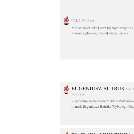
CAŁA POLSKA
Monice Mielnickiej oraz Jej Najbliższym s
wyrazy głębokiego współczucia i słowa...
EUGENIUSZ BUTRUK
CAŁ
POLSKA
Z głębokim żalem żegnamy Pana Profesora d
n. med. Eugeniusza Butruka Wybitnego Na
i...