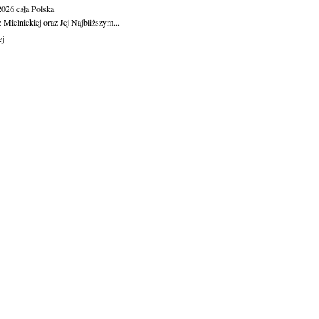
.2026
cała Polska
Mielnickiej oraz Jej Najbliższym...
ej