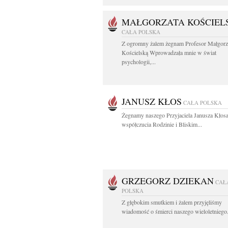
MAŁGORZATA KOŚCIEL
CAŁA POLSKA
Z ogromny żalem żegnam Profesor Małgorz
Kościelską Wprowadzała mnie w świat
psychologii,...
JANUSZ KŁOS
CAŁA POLSKA
Żegnamy naszego Przyjaciela Janusza Kłos
współczucia Rodzinie i Bliskim...
GRZEGORZ DZIEKAN
CAŁ
POLSKA
Z głębokim smutkiem i żalem przyjęliśmy
wiadomość o śmierci naszego wieloletniego.