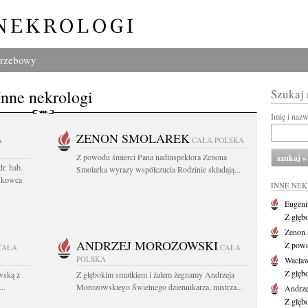
grzebowy
Inne nekrologi
Szukaj
Imię i naz
ZENON SMOLAREK
A
CAŁA POLSKA
Z powodu śmierci Pana nadinspektora Zenona
r. hab.
Smolarka wyrazy współczucia Rodzinie składają...
ukowca
INNE NE
Eugeni
Z głęb
Zenon 
ANDRZEJ MOROZOWSKI
Z powo
CAŁA
CAŁA
POLSKA
Wacła
Z głęb
wską z
Z głębokim smutkiem i żalem żegnamy Andrzeja
..
Morozowskiego Świetnego dziennikarza, mistrza...
Andrze
Z głęb