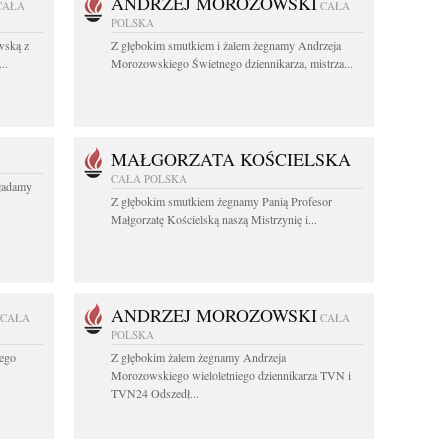
ANDRZEJ MOROZOWSKI
CAŁA
CAŁA
POLSKA
wską z
Z głębokim smutkiem i żalem żegnamy Andrzeja
..
Morozowskiego Świetnego dziennikarza, mistrza...
MAŁGORZATA KOŚCIELSKA
CAŁA POLSKA
kładamy
Z głębokim smutkiem żegnamy Panią Profesor
Małgorzatę Kościelską naszą Mistrzynię i...
ANDRZEJ MOROZOWSKI
CAŁA
CAŁA
POLSKA
ego
Z głębokim żalem żegnamy Andrzeja
.
Morozowskiego wieloletniego dziennikarza TVN i
TVN24 Odszedł...