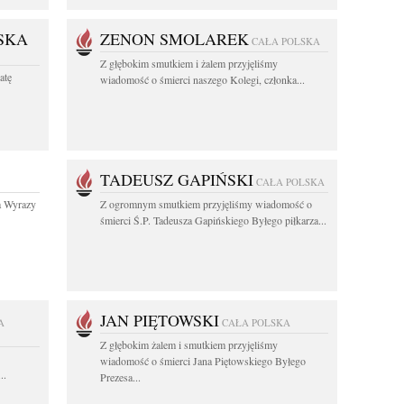
SKA
ZENON SMOLAREK
CAŁA POLSKA
Z głębokim smutkiem i żalem przyjęliśmy
atę
wiadomość o śmierci naszego Kolegi, członka...
TADEUSZ GAPIŃSKI
CAŁA POLSKA
a Wyrazy
Z ogromnym smutkiem przyjęliśmy wiadomość o
śmierci Ś.P. Tadeusza Gapińskiego Byłego piłkarza...
JAN PIĘTOWSKI
A
CAŁA POLSKA
Z głębokim żalem i smutkiem przyjęliśmy
wiadomość o śmierci Jana Piętowskiego Byłego
..
Prezesa...