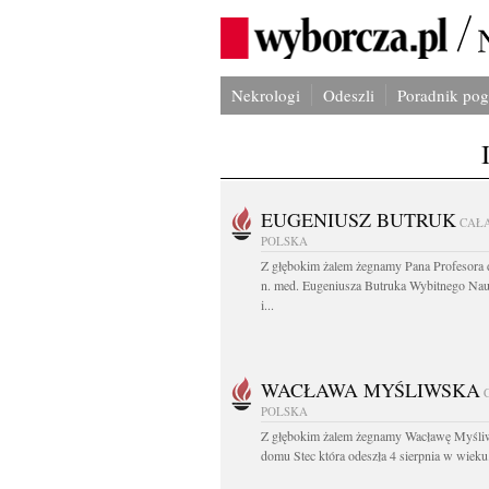
Nekrologi
Odeszli
Poradnik po
EUGENIUSZ BUTRUK
CAŁ
POLSKA
Z głębokim żalem żegnamy Pana Profesora d
n. med. Eugeniusza Butruka Wybitnego Na
i...
WACŁAWA MYŚLIWSKA
POLSKA
Z głębokim żalem żegnamy Wacławę Myśli
domu Stec która odeszła 4 sierpnia w wieku.