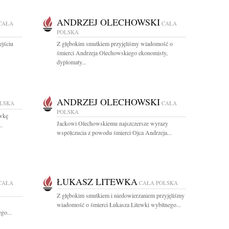
ANDRZEJ OLECHOWSKI
CAŁA
CAŁA
POLSKA
ejściu
Z głębokim smutkiem przyjęliśmy wiadomość o
śmierci Andrzeja Olechowskiego ekonomisty,
dyplomaty...
ANDRZEJ OLECHOWSKI
OLSKA
CAŁA
POLSKA
wkę
Jackowi Olechowskiemu najszczersze wyrazy
..
współczucia z powodu śmierci Ojca Andrzeja...
ŁUKASZ LITEWKA
CAŁA
CAŁA POLSKA
Z głębokim smutkiem i niedowierzaniem przyjęliśmy
wiadomość o śmierci Łukasza Litewki wybitnego...
go...