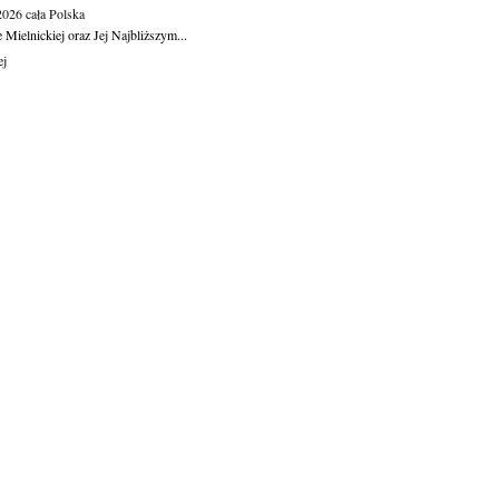
.2026
cała Polska
Mielnickiej oraz Jej Najbliższym...
ej