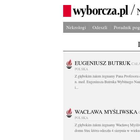
Nekrologi
Odeszli
Poradnik po
EUGENIUSZ BUTRUK
CAŁ
POLSKA
Z głębokim żalem żegnamy Pana Profesora d
n. med. Eugeniusza Butruka Wybitnego Na
i...
WACŁAWA MYŚLIWSKA
POLSKA
Z głębokim żalem żegnamy Wacławę Myśli
domu Stec która odeszła 4 sierpnia w wieku.