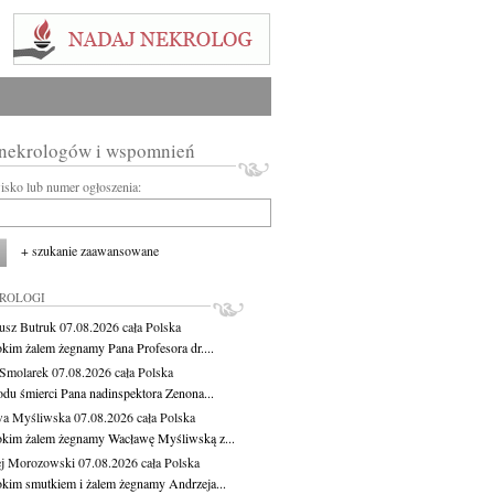
 nekrologów i wspomnień
wisko lub numer ogłoszenia:
+ szukanie zaawansowane
KROLOGI
usz Butruk
07.08.2026
cała Polska
okim żalem żegnamy Pana Profesora dr....
Smolarek
07.08.2026
cała Polska
du śmierci Pana nadinspektora Zenona...
wa Myśliwska
07.08.2026
cała Polska
okim żalem żegnamy Wacławę Myśliwską z...
j Morozowski
07.08.2026
cała Polska
okim smutkiem i żalem żegnamy Andrzeja...