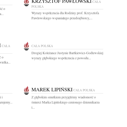
KRZYSZTOF PAWŁOWSKI
CAŁA
POLSKA
ść o
Wyrazy współczucia dla Rodziny prof. Krzysztofa
...
Pawłowskiego wspaniałego przedsiębiorcy,...
I
CAŁA
CAŁA POLSKA
Drogiej Koleżance Justynie Bartkiewicz-Godlewskiej
ć o
wyrazy głębokiego współczucia z powodu...
ielka...
MAREK LIPIŃSKI
CAŁA POLSKA
 i
Z głębokim smutkiem przyjęliśmy wiadomość o
zujemy...
śmierci Marka Lipińskiego cenionego dziennikarza
i...