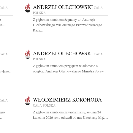
ANDRZEJ OLECHOWSKI
CAŁA
CAŁA
POLSKA
o
Z głębokim smutkiem żegnamy dr. Andrzeja
a...
Olechowskiego Wieloletniego Przewodniczącego
Rady...
ANDRZEJ OLECHOWSKI
CAŁA
CAŁA
POLSKA
Z głębokim smutkiem przyjąłem wiadomość o
yłego...
odejściu Andrzeja Olechowskiego Ministra Spraw...
WŁODZIMIERZ KOROHODA
CAŁA
CAŁA POLSKA
ego
Z głębokim smutkiem zawiadamiamy, że dnia 24
..
kwietnia 2026 roku odszedł od nas Ukochany Mąż,...