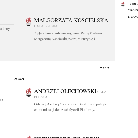
07.08
Monice 
+ więc
MAŁGORZATA KOŚCIELSKA
CAŁA POLSKA
kładamy
Z głębokim smutkiem żegnamy Panią Profesor
Małgorzatę Kościelską naszą Mistrzynię i...
więcej
ANDRZEJ OLECHOWSKI
CAŁA
POLSKA
owa
Odszedł Andrzej Olechowski Dyplomata, polityk,
ekonomista, jeden z założycieli Platformy...