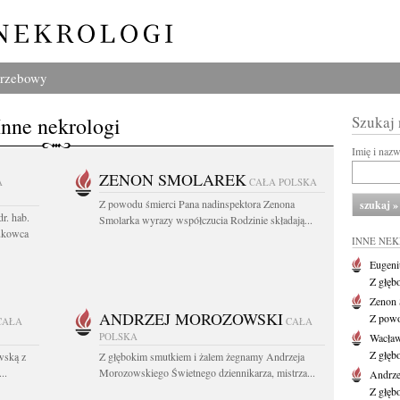
grzebowy
Inne nekrologi
Szukaj
Imię i naz
ZENON SMOLAREK
A
CAŁA POLSKA
Z powodu śmierci Pana nadinspektora Zenona
r. hab.
Smolarka wyrazy współczucia Rodzinie składają...
ukowca
INNE NE
Eugeni
Z głęb
Zenon 
ANDRZEJ MOROZOWSKI
Z powo
CAŁA
CAŁA
POLSKA
Wacła
Z głęb
wską z
Z głębokim smutkiem i żalem żegnamy Andrzeja
..
Morozowskiego Świetnego dziennikarza, mistrza...
Andrze
Z głęb