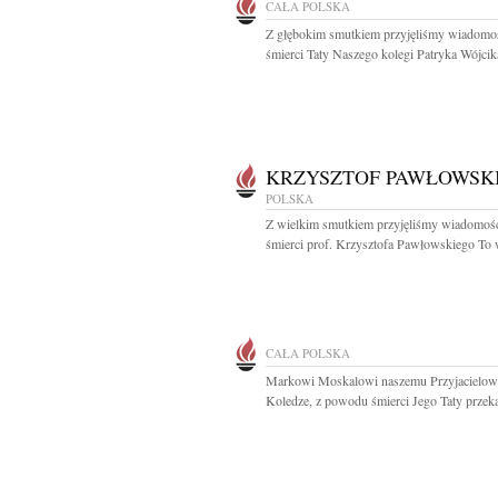
CAŁA POLSKA
Z głębokim smutkiem przyjęliśmy wiadomo
śmierci Taty Naszego kolegi Patryka Wójcika
KRZYSZTOF PAWŁOWSK
POLSKA
Z wielkim smutkiem przyjęliśmy wiadomoś
śmierci prof. Krzysztofa Pawłowskiego To w
CAŁA POLSKA
Markowi Moskalowi naszemu Przyjacielowi
Koledze, z powodu śmierci Jego Taty przeka