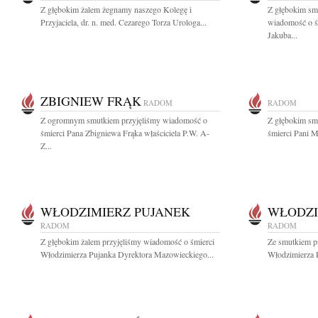
Z głębokim żalem żegnamy naszego Kole­gę i
Z głębokim smu
Przyjaciela, dr. n. med. Cezarego Torza Urologa...
wiadomość o ś
Jakuba...
ZBIGNIEW FRĄK
RADOM
RADOM
Z ogromnym smutkiem przyjęliśmy wiadomość o
Z głębokim sm
śmierci Pana Zbigniewa Frąka właściciela P.W. A-
śmierci Pani Ma
Z...
WŁODZIMIERZ PUJANEK
WŁODZI
RADOM
RADOM
Z głębokim żalem przyjęliśmy wiadomość o śmierci
Ze smutkiem p
Włodzimierza Pujanka Dyrektora Mazowieckiego...
Włodzimierza P