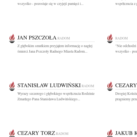
wszystko - pozostaje się w czyjejś pamięci i...
współczucia z
JAN PSZCZOŁA
RADOM
RADOM
Z głębokim smutkiem przyjąłem informację o nagłej
"Nie odchodzi 
śmierci Jana Pszczoły Radnego Miasta Radom...
wszystko - pozo
STANISŁAW LUDWIŃSKI
CEZARY
RADOM
Wyrazy szczerego i głębokiego współczucia Rodzinie
Drogiej Koleża
Zmarłego Pana Stanisława Ludwińskiego...
pragniemy prze
CEZARY TORZ
JAKUB 
RADOM