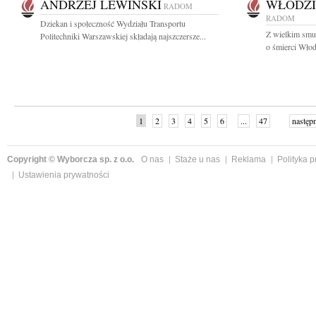
ANDRZEJ LEWIŃSKI
WŁODZI
RADOM
RADOM
Dziekan i społeczność Wydziału Transportu
Z wielkim smu
Politechniki Warszawskiej składają najszczersze...
o śmierci Włod
1
2
3
4
5
6
...
47
następ
Copyright © Wyborcza sp. z o.o.
O nas
Staże u nas
Reklama
Polityka 
Ustawienia prywatności