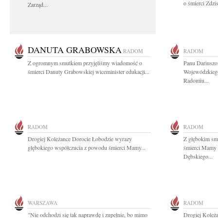
o śmierci Zdzi
Zarząd...
DANUTA GRABOWSKA
RADOM
RADOM
Z ogromnym smutkiem przyjęliśmy wiadomość o
Panu Dariuszo
śmierci Danuty Grabowskiej wiceminister edukacji...
Wojewódzkieg
Radomiu...
RADOM
RADOM
Drogiej Koleżance Dorocie Łobodzie wyrazy
Z głębokim sm
głębokiego współczucia z powodu śmierci Mamy...
śmierci Mamy 
Dębskiego...
WARSZAWA
RADOM
"Nie odchodzi się tak naprawdę i zupełnie, bo mimo
Drogiej Koleż