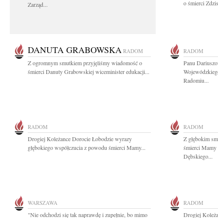
o śmierci Zdzi
Zarząd...
DANUTA GRABOWSKA
RADOM
RADOM
Z ogromnym smutkiem przyjęliśmy wiadomość o
Panu Dariuszo
śmierci Danuty Grabowskiej wiceminister edukacji...
Wojewódzkieg
Radomiu...
RADOM
RADOM
Drogiej Koleżance Dorocie Łobodzie wyrazy
Z głębokim sm
głębokiego współczucia z powodu śmierci Mamy...
śmierci Mamy 
Dębskiego...
WARSZAWA
RADOM
"Nie odchodzi się tak naprawdę i zupełnie, bo mimo
Drogiej Koleż