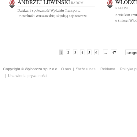
ANDRZEJ LEWIŃSKI
WŁODZI
RADOM
RADOM
Dziekan i społeczność Wydziału Transportu
Z wielkim smu
Politechniki Warszawskiej składają najszczersze...
o śmierci Włod
1
2
3
4
5
6
...
47
następ
Copyright © Wyborcza sp. z o.o.
O nas
Staże u nas
Reklama
Polityka 
Ustawienia prywatności