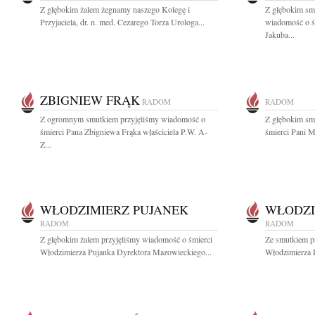
Z głębokim żalem żegnamy naszego Kole­gę i
Z głębokim smu
Przyjaciela, dr. n. med. Cezarego Torza Urologa...
wiadomość o ś
Jakuba...
ZBIGNIEW FRĄK
RADOM
RADOM
Z ogromnym smutkiem przyjęliśmy wiadomość o
Z głębokim sm
śmierci Pana Zbigniewa Frąka właściciela P.W. A-
śmierci Pani Ma
Z...
WŁODZIMIERZ PUJANEK
WŁODZI
RADOM
RADOM
Z głębokim żalem przyjęliśmy wiadomość o śmierci
Ze smutkiem p
Włodzimierza Pujanka Dyrektora Mazowieckiego...
Włodzimierza P