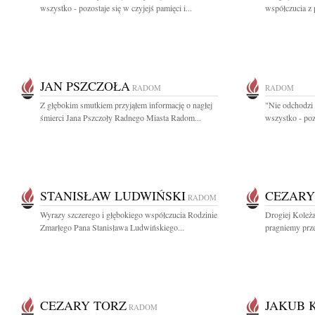
wszystko - pozostaje się w czyjejś pamięci i...
współczucia z
JAN PSZCZOŁA
RADOM
RADOM
Z głębokim smutkiem przyjąłem informację o nagłej
"Nie odchodzi 
śmierci Jana Pszczoły Radnego Miasta Radom...
wszystko - pozo
STANISŁAW LUDWIŃSKI
CEZARY
RADOM
Wyrazy szczerego i głębokiego współczucia Rodzinie
Drogiej Koleża
Zmarłego Pana Stanisława Ludwińskiego...
pragniemy prze
CEZARY TORZ
JAKUB 
RADOM