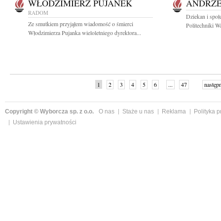
WŁODZIMIERZ PUJANEK
ANDRZE
RADOM
Dziekan i społ
Ze smutkiem przyjąłem wiadomość o śmierci
Politechniki Wa
Włodzimierza Pujanka wieloletniego dyrektora...
1
2
3
4
5
6
...
47
następ
Copyright © Wyborcza sp. z o.o.
O nas
Staże u nas
Reklama
Polityka 
Ustawienia prywatności