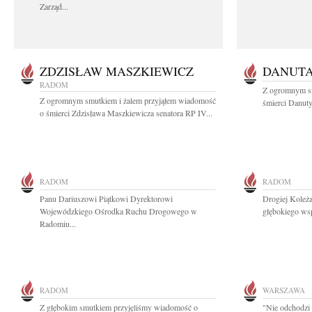
Zarząd...
ZDZISŁAW MASZKIEWICZ
DANUT
RADOM
Z ogromnym s
Z ogromnym smutkiem i żalem przyjąłem wiadomość
śmierci Danuty
o śmierci Zdzisława Maszkiewicza senatora RP IV...
RADOM
RADOM
Panu Dariuszowi Piątkowi Dyrektorowi
Drogiej Koleż
Wojewódzkiego Ośrodka Ruchu Drogowego w
głębokiego ws
Radomiu...
RADOM
WARSZAWA
Z głębokim smutkiem przyjęliśmy wiadomość o
"Nie odchodzi 