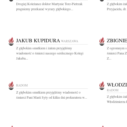
Drogiej Koleżance doktor Martynie Torz-Pietrzak
Z głębokim żal
pragniemy przekazać wyrazy głębokiego...
Przyjaciela, dr
JAKUB KUPIDURA
ZBIGNI
WARSZAWA
Z głębokim smutkiem i żalem przyjęliśmy
Z ogromnym s
wiadomość o śmierci naszego serdecznego Kolegi
śmierci Pana Z
Jakuba...
Z...
WŁODZI
RADOM
RADOM
Z głębokim smutkiem przyjęliśmy wiadomość o
Z głębokim ża
śmierci Pani Marii Syty od kliku dni prokuratora w...
Włodzimierza 