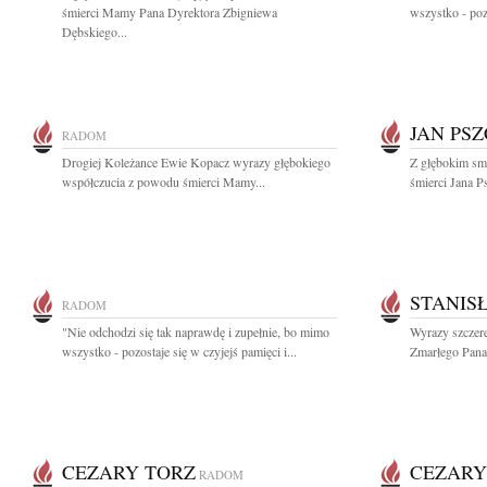
śmierci Mamy Pana Dyrektora Zbigniewa
wszystko - pozo
Dębskiego...
JAN PS
RADOM
Drogiej Koleżance Ewie Kopacz wyrazy głębokiego
Z głębokim smu
współczucia z powodu śmierci Mamy...
śmierci Jana 
STANIS
RADOM
"Nie odchodzi się tak naprawdę i zupełnie, bo mimo
Wyrazy szczere
wszystko - pozostaje się w czyjejś pamięci i...
Zmarłego Pana
CEZARY TORZ
CEZARY
RADOM