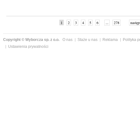
1
2
3
4
5
6
...
278
następ
Copyright © Wyborcza sp. z o.o.
O nas
Staże u nas
Reklama
Polityka 
Ustawienia prywatności