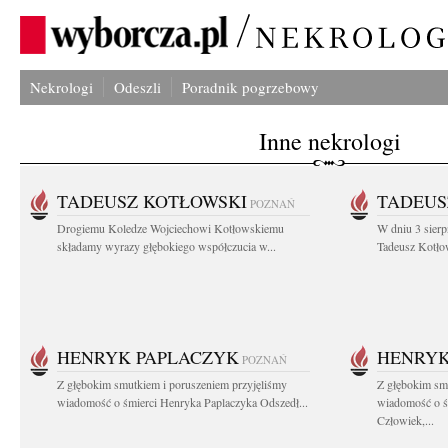
Nekrologi
Odeszli
Poradnik pogrzebowy
Inne nekrologi
TADEUSZ KOTŁOWSKI
TADEUS
POZNAŃ
Drogiemu Koledze Wojciechowi Kotłowskiemu
W dniu 3 sierp
składamy wyrazy głębokiego współczucia w...
Tadeusz Kotłow
HENRYK PAPLACZYK
HENRYK
POZNAŃ
Z głębokim smutkiem i poruszeniem przyjęliśmy
Z głębokim smu
wiadomość o śmierci Henryka Paplaczyka Odszedł...
wiadomość o ś
Człowiek,...