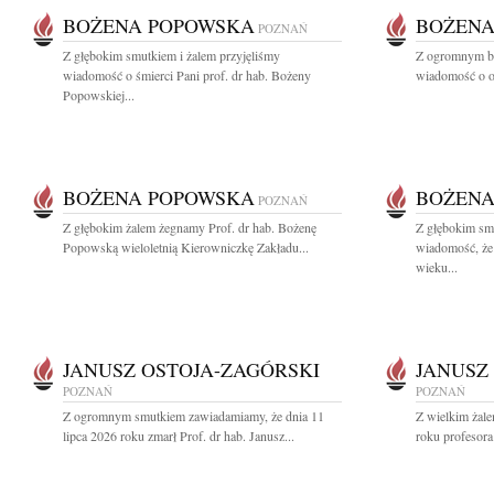
BOŻENA POPOWSKA
BOŻENA
POZNAŃ
Z głębokim smutkiem i żalem przyjęliśmy
Z ogromnym bó
wiadomość o śmierci Pani prof. dr hab. Bożeny
wiadomość o od
Popowskiej...
BOŻENA POPOWSKA
BOŻENA
POZNAŃ
Z głębokim żalem żegnamy Prof. dr hab. Bożenę
Z głębokim smu
Popowską wieloletnią Kierowniczkę Zakładu...
wiadomość, że
wieku...
JANUSZ OSTOJA-ZAGÓRSKI
JANUSZ
POZNAŃ
POZNAŃ
Z ogromnym smutkiem zawiadamiamy, że dnia 11
Z wielkim żale
lipca 2026 roku zmarł Prof. dr hab. Janusz...
roku profesora