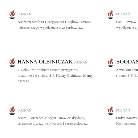
POZNAŃ
POZNAŃ
Naszemu Szefowi Grzegorzowi Gołąbowi wyrazy
Panu Pawłowi
najszczerszego współczucia oraz serdeczne...
współczucia z 
HANNA OLEJNICZAK
BOGDAN
POZNAŃ
Z głębokim smutkiem i żalem przyjęliśmy
Z wielkim smu
wiadomość o śmierci Ś.P. Hanny Olejniczak Mamy
śmierci Ś.P. B
naszego...
POZNAŃ
POZNAŃ
Naszej Koleżance Morgan Janowicz składamy
Ordynatorowi 
serdeczne wyrazy współczucia i szczere słowa...
Kwineckiemu wy