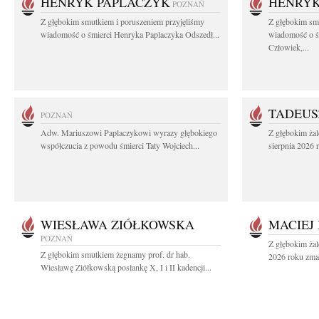
HENRYK PAPLACZYK
HENRYK
POZNAŃ
Z głębokim smutkiem i poruszeniem przyjęliśmy
Z głębokim smu
wiadomość o śmierci Henryka Paplaczyka Odszedł...
wiadomość o ś
Człowiek,...
TADEUS
POZNAŃ
Adw. Mariuszowi Paplaczykowi wyrazy głębokiego
Z głębokim ża
współczucia z powodu śmierci Taty Wojciech...
sierpnia 2026 r
WIESŁAWA ZIÓŁKOWSKA
MACIEJ
POZNAŃ
Z głębokim żal
Z głębokim smutkiem żegnamy prof. dr hab.
2026 roku zmar
Wiesławę Ziółkowską posłankę X, I i II kadencji...