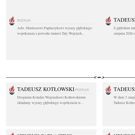
TADEUS
POZNAŃ
Adw. Mariuszowi Paplaczykowi wyrazy głębokiego
Z głębokim ża
współczucia z powodu śmierci Taty Wojciech...
sierpnia 2026 r
TADEUSZ KOTŁOWSKI
TADEUS
POZNAŃ
Drogiemu Koledze Wojciechowi Kotłowskiemu
W dniu 3 sierp
składamy wyrazy głębokiego współczucia w...
Tadeusz Kotłow