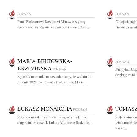
POZNAŃ
POZNAŃ
Panu Profesorowi Dawidowi Murawie wyrazy
"Odejście najbl
głębokiego współczucia z powodu śmierci Ojca...
nie jest przyg
MARIA BEŁTOWSKA-
POZNAŃ
BRZEZINSKA
POZNAŃ
Nie pytam Cię,
dziękuję za to
Z głębokim smutkiem zawiadamiamy, że w dniu 24
grudnia 2024 roku zmarła Prof. dr hab. Maria...
ŁUKASZ MONARCHA
TOMASZ
POZNAŃ
Z głębokim żalem zawiadamiamy, że zmarł nasz
Z głębokim smu
długoletni pracownik Łukasz Monarcha Rodzinie...
wiadomość, że
wieku...