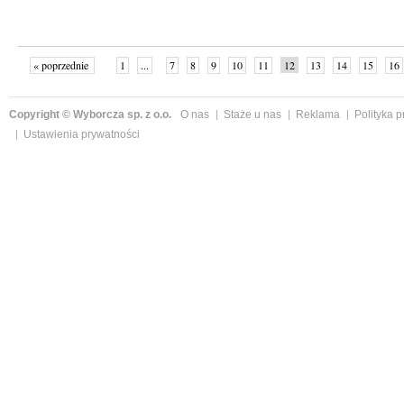
« poprzednie
1
...
7
8
9
10
11
12
13
14
15
16
Copyright © Wyborcza sp. z o.o.
O nas
Staże u nas
Reklama
Polityka 
Ustawienia prywatności