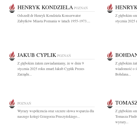
HENRYK KONDZIELA
HENRYK
POZNAŃ
Odszedł dr Henryk Kondziela Konserwator
Z głębokim sm
Zabytków Miasta Poznania w latach 1955-1973....
stycznia 2025 
JAKUB CYPLIK
BOHDAN
POZNAŃ
Z głębokim żalem zawiadamiamy, że w dniu 9
Z głębokim żal
stycznia 2025 roku zmarł Jakub Cyplik Prezes
wiadomość o śm
Zarządu...
Bohdana...
TOMASZ
POZNAŃ
Wyrazy współczucia oraz szczere słowa wsparcia dla
Z głębokim sm
naszego kolegi Grzegorza Pruszyńskiego...
Tomasza Fludr
wyrazy...