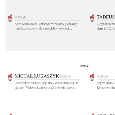
TADEUS
POZNAŃ
Adw. Mariuszowi Paplaczykowi wyrazy głębokiego
Z głębokim ża
współczucia z powodu śmierci Taty Wojciech...
sierpnia 2026 r
MICHAŁ ŁUKASZYK
POZNAŃ
POZNAŃ
Umarłych wieczność dotąd trwa, dokąd pamięcią im
Edycie Hajtka
się płaci Wisława Szymborska Z głębokim żalem...
Komorowskiemu