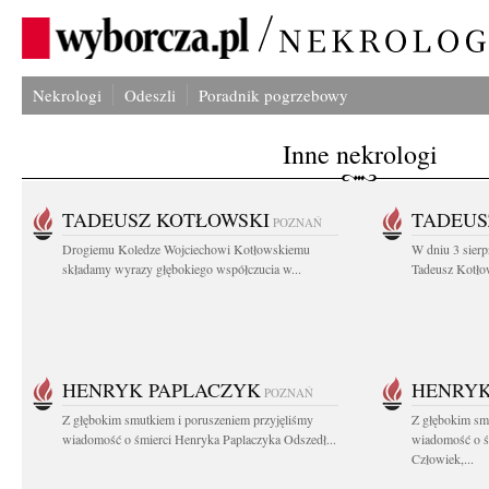
Nekrologi
Odeszli
Poradnik pogrzebowy
Inne nekrologi
TADEUSZ KOTŁOWSKI
TADEUS
POZNAŃ
Drogiemu Koledze Wojciechowi Kotłowskiemu
W dniu 3 sierp
składamy wyrazy głębokiego współczucia w...
Tadeusz Kotłow
HENRYK PAPLACZYK
HENRYK
POZNAŃ
Z głębokim smutkiem i poruszeniem przyjęliśmy
Z głębokim smu
wiadomość o śmierci Henryka Paplaczyka Odszedł...
wiadomość o ś
Człowiek,...