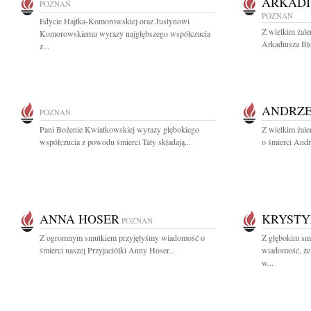
ARKADI
POZNAŃ
POZNAŃ
Edycie Hajtka-Komorowskiej oraz Justynowi
Z wielkim żal
Komorowskiemu wyrazy najgłębszego współczucia
Arkadiusza Bł
z...
ANDRZE
POZNAŃ
Pani Bożenie Kwiatkowskiej wyrazy głębokiego
Z wielkim żal
współczucia z powodu śmierci Taty składają...
o śmierci Andr
ANNA HOSER
KRYSTY
POZNAŃ
Z ogromnym smutkiem przyjęłyśmy wiadomość o
Z głębokim smu
śmierci naszej Przyjaciółki Anny Hoser...
wiadomość, że 
w...