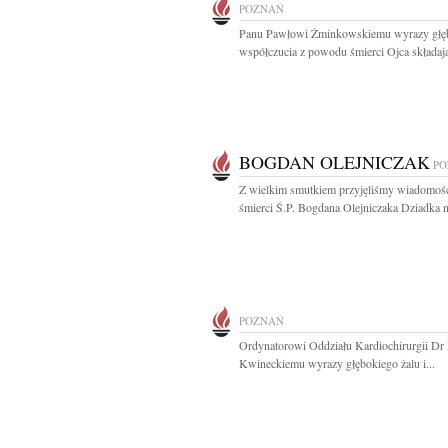
POZNAŃ
Panu Pawłowi Żminkowskiemu wyrazy głę
współczucia z powodu śmierci Ojca składają
BOGDAN OLEJNICZAK
PO
Z wielkim smutkiem przyjęliśmy wiadomoś
śmierci Ś.P. Bogdana Olejniczaka Dziadka n
POZNAŃ
Ordynatorowi Oddziału Kardiochirurgii Dr
Kwineckiemu wyrazy głębokiego żalu i...