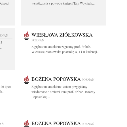
Odszedł
współczucia z powodu śmierci Taty Wojciech...
WIESŁAWA ZIÓŁKOWSKA
ZNAŃ
POZNAŃ
 3
Z głębokim smutkiem żegnamy prof. dr hab.
..
Wiesławę Ziółkowską posłankę X, I i II kadencji...
BOŻENA POPOWSKA
POZNAŃ
26 lipca
Z głębokim smutkiem i żalem przyjęliśmy
k...
wiadomość o śmierci Pani prof. dr hab. Bożeny
Popowskiej...
BOŻENA POPOWSKA
AŃ
POZNAŃ