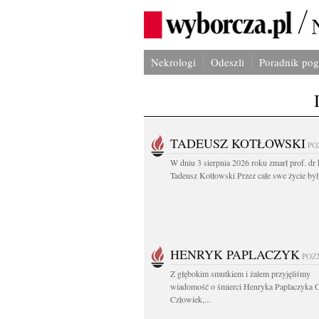
Nekrologi
Odeszli
Poradnik po
TADEUSZ KOTŁOWSKI
PO
W dniu 3 sierpnia 2026 roku zmarł prof. dr 
Tadeusz Kotłowski Przez całe swe życie był.
HENRYK PAPLACZYK
POZ
Z głębokim smutkiem i żalem przyjęliśmy
wiadomość o śmierci Henryka Paplaczyka 
Człowiek,...