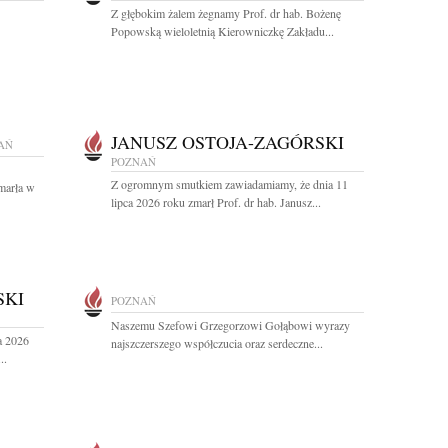
Z głębokim żalem żegnamy Prof. dr hab. Bożenę
Popowską wieloletnią Kierowniczkę Zakładu...
JANUSZ OSTOJA-ZAGÓRSKI
AŃ
POZNAŃ
Z ogromnym smutkiem zawiadamiamy, że dnia 11
marła w
lipca 2026 roku zmarł Prof. dr hab. Janusz...
SKI
POZNAŃ
Naszemu Szefowi Grzegorzowi Gołąbowi wyrazy
a 2026
najszczerszego współczucia oraz serdeczne...
..