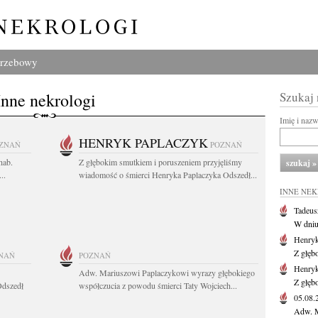
grzebowy
Inne nekrologi
Szukaj
Imię i naz
HENRYK PAPLACZYK
ZNAŃ
POZNAŃ
hab.
Z głębokim smutkiem i poruszeniem przyjęliśmy
..
wiadomość o śmierci Henryka Paplaczyka Odszedł...
INNE NE
Tadeus
W dniu 
Henryk
Z głęb
NAŃ
POZNAŃ
Henryk
Adw. Mariuszowi Paplaczykowi wyrazy głębokiego
Z głęb
Odszedł
współczucia z powodu śmierci Taty Wojciech...
05.08
Adw. M