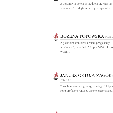
Z ogromnym bólem i smutkiem przyjęliśmy
wiadomość o odejściu naszej Przyjaciółki...
BOŻENA POPOWSKA
POZN
Z głębokim smutkiem i żalem przyjęliśmy
wiadomość, że w dniu 22 lipca 2026 roku z
wieku...
JANUSZ OSTOJA-ZAGÓR
POZNAŃ
Z wielkim żalem żegnamy, zmarłego 11 lipc
roku profesora Janusza Ostoję-Zagórskiego.