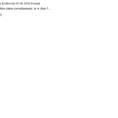
z Kotłowski
05.08.2026
Poznań
okim żalem zawiadamiamy, że w dniu 3...
ej