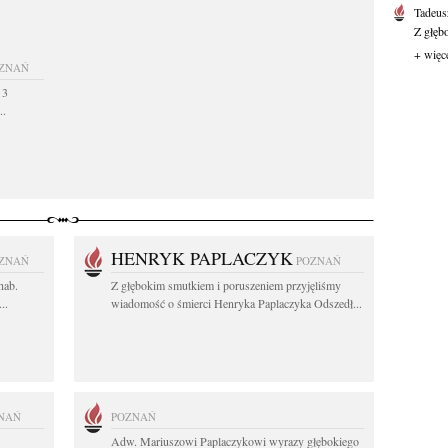
Tadeus
Z głęb
+ więc
ZNAŃ
 3
..
HENRYK PAPLACZYK
ZNAŃ
POZNAŃ
hab.
Z głębokim smutkiem i poruszeniem przyjęliśmy
..
wiadomość o śmierci Henryka Paplaczyka Odszedł...
NAŃ
POZNAŃ
Adw. Mariuszowi Paplaczykowi wyrazy głębokiego