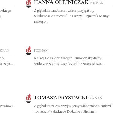
HANNA OLEJNICZAK
POZNAŃ
bokiego
Z głębokim smutkiem i żalem przyjęliśmy
...
wiadomość o śmierci Ś.P. Hanny Olejniczak Mamy
naszego...
ZNAŃ
POZNAŃ
ć o
Naszej Koleżance Morgan Janowicz składamy
aszego...
serdeczne wyrazy współczucia i szczere słowa...
TOMASZ PRYSTACKI
POZNAŃ
 Pawłowi
Z głębokim żalem przyjmujemy wiadomość o śmierci
Tomasza Prystackiego Rodzinie i Bliskim...