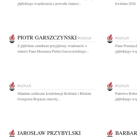
głębokiego współczucia z powodu śmierci...
kwietnia 2026 
PIOTR GARSZCZYŃSKI
POZNAŃ
POZNAŃ
Z głębokim smutkiem przyjęliśmy wiadomość o
Panu Przemys
śmierci Pana Mecenasa Piotra Garszczyńskiego...
głębokiego ws
POZNAŃ
POZNAŃ
Składam serdeczne kondolencje Rodzinie i Bliskim
Państwu Rober
Grzegorza Bogacza starosty...
głębokiego wsp
JAROSŁAW PRZYBYLSKI
BARBAR