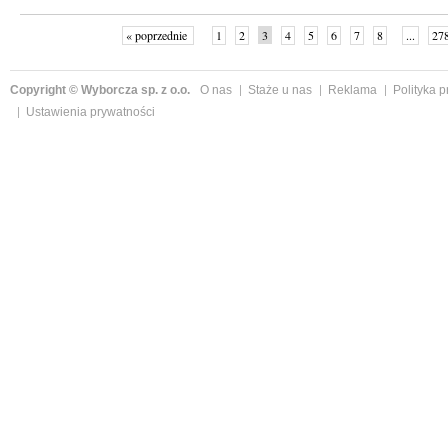
« poprzednie
1
2
3
4
5
6
7
8
...
27
Copyright © Wyborcza sp. z o.o.
O nas
Staże u nas
Reklama
Polityka 
Ustawienia prywatności