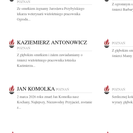
POZNAŃ
Z ogromnym s
Ze smutkiem żegnamy Jarosława Przybylskiego
śmierci Barbary
lekarza weterynarii wieloletniego pracownika
Ogrodu...
KAZIEMIERZ ANTONOWICZ
POZNAŃ
POZNAŃ
Z głębokim sm
Z głębokim smutkiem i żalem zawiadamiamy o
śmierci Mamy P
śmierci wieloletniego pracownika lotniska
Kazimierza...
JAN KOMOLKA
POZNAŃ
POZNAŃ
2 marca 2026 roku zmarł Jan Komolka nasz
Serdecznej kol
Kochany, Najlepszy, Niezawodny Przyjaciel, zostanie
wyrazy głębok
z...