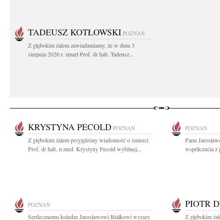
TADEUSZ KOTŁOWSKI
POZNAŃ
Z głębokim żalem zawiadamiamy, że w dniu 3
sierpnia 2026 r. zmarł Prof. dr hab. Tadeusz...
KRYSTYNA PECOLD
POZNAŃ
POZNAŃ
Z głębokim żalem przyjęliśmy wiadomość o śmierci
Panu Jarosław
Prof. dr hab. n.med. Krystyny Pecold wybitnej...
współczucia z 
PIOTR 
POZNAŃ
Serdecznemu koledze Jarosławowi Białkowi wyrazy
Z głębokim ża