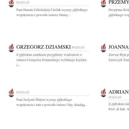
PRZEMY
POZNAŃ
Pani Hannie Gilicińskiej-Cieślak wyrazy głębokiego
Drogiemu Kol
współczucia z powodu śmierci Mamy...
głębokiego ws
GRZEGORZ DZIAMSKI
JOANNA
POZNAŃ
Z głębokim smutkiem przyjęliśmy wiadomość o
Zawsze Była p
śmierci Grzegorza Dziamskiego wybitnego krytyka
Szewczyk Nauc
i...
ADRIA
POZNAŃ
POZNAŃ
Pani Justynie Matyni wyrazy głębokiego
Z głębokim ża
współczucia i żalu z powodu śmierci Taty składają...
Prof. dr hab. 