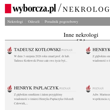
Nekrologi
Odeszli
Poradnik pogrzebowy
Inne nekrologi
TADEUSZ KOTŁOWSKI
HENRYK
POZNAŃ
W dniu 3 sierpnia 2026 roku zmarł prof. dr hab.
Z głębokim sm
Tadeusz Kotłowski Przez całe swe życie był...
wiadomość o ś
HENRYK PAPLACZYK
POZNAŃ
POZNAŃ
Z głębokim smutkiem i żalem przyjęliśmy
Adw. Mariuszo
wiadomość o śmierci Henryka Paplaczyka Odszedł
współczucia z 
Człowiek,...