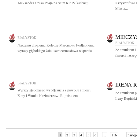
Aleksandra Czuża Posła na Sejm RP IV kadencji...
Krzysztofowi 
Miasta...
MIECZY
BIAŁYSTOK
BIAŁYSTOK
Naszemu drogiemu Koledze Marcinowi Podłubnemu
Ze smutkiem i
wyrazy głębokiego żalu i serdeczne słowa wsparcia...
śmierci naszeg
BIAŁYSTOK
IRENA 
Wyrazy głębokiego współczucia z powodu śmierci
Ze smutkiem p
Żony i Wnuka Kazimierzowi Rupińskiemu...
Ireny Rupiński
1
2
3
4
5
6
...
116
następ