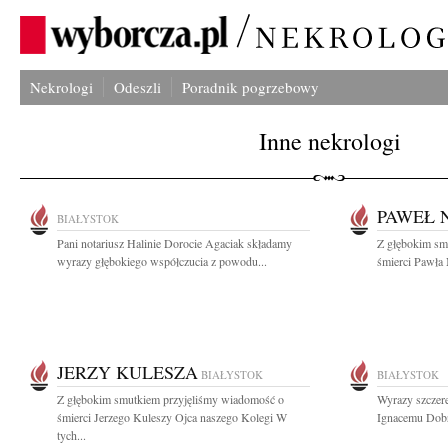
Nekrologi
Odeszli
Poradnik pogrzebowy
Inne nekrologi
PAWEŁ 
BIAŁYSTOK
Pani notariusz Halinie Dorocie Agaciak składamy
Z głębokim sm
wyrazy głębokiego współczucia z powodu...
śmierci Pawła 
JERZY KULESZA
BIAŁYSTOK
BIAŁYSTOK
Z głębokim smutkiem przyjęliśmy wiadomość o
Wyrazy szczere
śmierci Jerzego Kuleszy Ojca naszego Kolegi W
Ignacemu Dobr
tych...