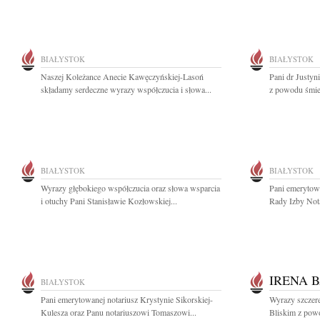
BIAŁYSTOK
BIAŁYSTOK
Naszej Koleżance Anecie Kawęczyńskiej-Lasoń
Pani dr Justyn
składamy serdeczne wyrazy współczucia i słowa...
z powodu śmier
BIAŁYSTOK
BIAŁYSTOK
Wyrazy głębokiego współczucia oraz słowa wsparcia
Pani emerytowa
i otuchy Pani Stanisławie Kozłowskiej...
Rady Izby Nota
IRENA 
BIAŁYSTOK
Pani emerytowanej notariusz Krystynie Sikorskiej-
Wyrazy szczere
Kulesza oraz Panu notariuszowi Tomaszowi...
Bliskim z powo