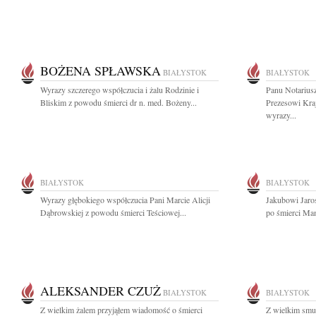
BOŻENA SPŁAWSKA
BIAŁYSTOK
BIAŁYSTOK
Wyrazy szczerego współczucia i żalu Rodzinie i
Panu Notariu
Bliskim z powodu śmierci dr n. med. Bożeny...
Prezesowi Kra
wyrazy...
BIAŁYSTOK
BIAŁYSTOK
Wyrazy głębokiego współczucia Pani Marcie Alicji
Jakubowi Jaro
Dąbrowskiej z powodu śmierci Teściowej...
po śmierci Mam
ALEKSANDER CZUŻ
BIAŁYSTOK
BIAŁYSTOK
Z wielkim żalem przyjąłem wiadomość o śmierci
Z wielkim smu