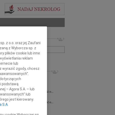
 nekrologów i wspomnień
. z o.o. oraz jej Zaufani
zwisko lub numer ogłoszenia:
ązaną z Wyborcza sp. z
ry plików cookie lub inne
wyświetlania reklam
+ szukanie zaawansowane
ernecie lub
sz wyrazić zgody, chcesz
KROLOGI
 Zaawansowanych”.
7.2026
Białystok
 dotyczących
notariusz Halinie Dorocie Agaciak...
li podstawą
 Niemyjski
06.07.2026
Warszawa
nej – Agora S.A. – lub
bokim smutkiem przyjęliśmy wiadomość o...
aawansowanych” lub
 Kulesza
23.06.2026
Białystok
rego jest kierowany.
bokim smutkiem przyjęliśmy wiadomość o...
a S.A.
6.2026
Białystok
y szczerego współczucia i...
ypu cookie Wyborczej sp.