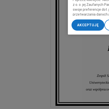
z o. o. jej Zaufanych 
swoje preferencje dot.
przetwarzania danych 
„Ustawienia zaawansow
AKCEPTUJĘ
My, nasi Zaufani Part
dokładnych danych geol
Przechowywanie informa
treści, badnie odbiorcó
Zespół S
Uniwersytecki
oraz współpraco