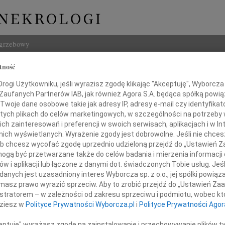
ogrzebowy
tność
Szukaj
Bauer
ogi Użytkowniku, jeśli wyrazisz zgodę klikając "Akceptuję", Wyborcza sp
Imię i na
 Zaufanych Partnerów IAB, jak również Agora S.A. będąca spółką powi
Twoje dane osobowe takie jak adresy IP, adresy e-mail czy identyfikato
 tych plikach do celów marketingowych, w szczególności na potrzeby 
 zainteresowań i preferencji w swoich serwisach, aplikacjach i w Int
w nich wyświetlanych. Wyrażenie zgody jest dobrowolne. Jeśli nie chce
INNE NE
 lub chcesz wycofać zgodę uprzednio udzieloną przejdź do „Ustawień
22.0
gą być przetwarzane także do celów badania i mierzenia informacji
Pani 
w i aplikacji lub łączone z danymi dot. świadczonych Tobie usług. Jeś
Paweł
nych jest uzasadniony interes Wyborcza sp. z o.o., jej spółki powiąza
y szczerego współczucia i żalu
Z głę
masz prawo wyrazić sprzeciw. Aby to zrobić przejdź do „Ustawień Z
Jerzy
istratorem – w zależności od zakresu sprzeciwu i podmiotu, wobec któ
Z głę
dziesz w
Polityce Prywatności Wyborcza.pl
i
Polityce Prywatności Agor
odzinie i Bliskim
22.0
Wyraz
ceptuję" wyrażasz zgodę na zainstalowanie i przechowywanie plików t