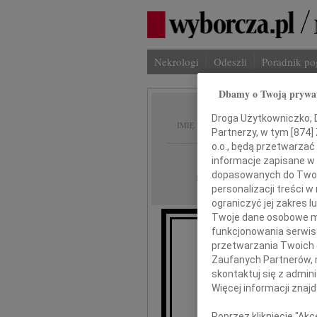
Nekrologi
Odeszli
Poradnik p
Dbamy o Twoją prywa
Irena 
Droga Użytkowniczko, Dr
IMIĘ I NAZWISKO:
Partnerzy, w tym [
874
]
o.o., będą przetwarzać 
Białystok
REGION:
informacje zapisane w
dopasowanych do Twoich
12.05.2026
DATA EMISJI:
personalizacji treści 
ograniczyć jej zakres
Twoje dane osobowe mo
funkcjonowania serwisó
przetwarzania Twoich da
Wyraz
Zaufanych Partnerów, 
skontaktuj się z admin
Więcej informacji znaj
R
Poprzez kliknięcie "Ak