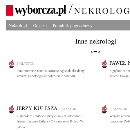
Nekrologi
Odeszli
Poradnik pogrzebowy
Inne nekrologi
PAWEŁ 
BIAŁYSTOK
Pani notariusz Halinie Dorocie Agaciak składamy
Z głębokim sm
wyrazy głębokiego współczucia z powodu...
śmierci Pawła 
JERZY KULESZA
BIAŁYSTOK
BIAŁYSTOK
Z głębokim smutkiem przyjęliśmy wiadomość o
Wyrazy szczere
śmierci Jerzego Kuleszy Ojca naszego Kolegi W
Ignacemu Dobr
tych...