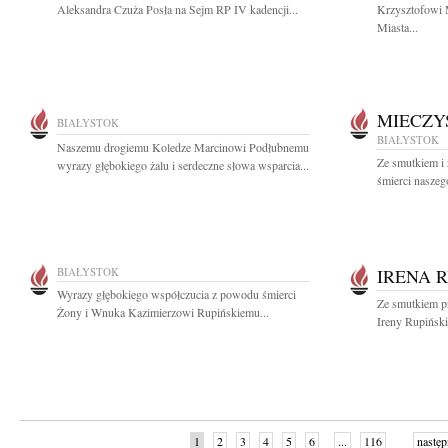
Aleksandra Czuża Posła na Sejm RP IV kadencji...
Krzysztofowi 
Miasta...
MIECZY
BIAŁYSTOK
BIAŁYSTOK
Naszemu drogiemu Koledze Marcinowi Podłubnemu
Ze smutkiem i
wyrazy głębokiego żalu i serdeczne słowa wsparcia...
śmierci naszeg
BIAŁYSTOK
IRENA 
Wyrazy głębokiego współczucia z powodu śmierci
Ze smutkiem p
Żony i Wnuka Kazimierzowi Rupińskiemu...
Ireny Rupiński
1
2
3
4
5
6
...
116
następ