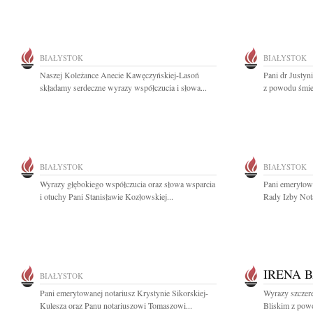
BIAŁYSTOK
BIAŁYSTOK
Naszej Koleżance Anecie Kawęczyńskiej-Lasoń
Pani dr Justyn
składamy serdeczne wyrazy współczucia i słowa...
z powodu śmier
BIAŁYSTOK
BIAŁYSTOK
Wyrazy głębokiego współczucia oraz słowa wsparcia
Pani emerytowa
i otuchy Pani Stanisławie Kozłowskiej...
Rady Izby Nota
IRENA 
BIAŁYSTOK
Pani emerytowanej notariusz Krystynie Sikorskiej-
Wyrazy szczere
Kulesza oraz Panu notariuszowi Tomaszowi...
Bliskim z powo