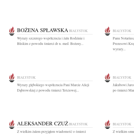
BOŻENA SPŁAWSKA
BIAŁYSTOK
BIAŁYSTOK
Wyrazy szczerego współczucia i żalu Rodzinie i
Panu Notariu
Bliskim z powodu śmierci dr n. med. Bożeny...
Prezesowi Kra
wyrazy...
BIAŁYSTOK
BIAŁYSTOK
Wyrazy głębokiego współczucia Pani Marcie Alicji
Jakubowi Jaro
Dąbrowskiej z powodu śmierci Teściowej...
po śmierci Mam
ALEKSANDER CZUŻ
BIAŁYSTOK
BIAŁYSTOK
Z wielkim żalem przyjąłem wiadomość o śmierci
Z wielkim smu