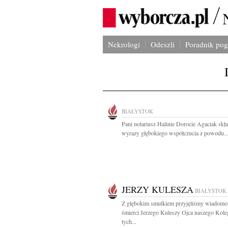
Nekrologi
Odeszli
Poradnik po
BIAŁYSTOK
Pani notariusz Halinie Dorocie Agaciak sk
wyrazy głębokiego współczucia z powodu..
JERZY KULESZA
BIAŁYSTOK
Z głębokim smutkiem przyjęliśmy wiadomo
śmierci Jerzego Kuleszy Ojca naszego Kol
tych...