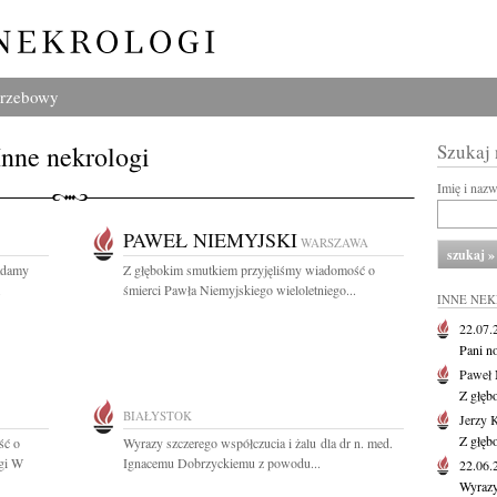
grzebowy
Inne nekrologi
Szukaj
Imię i naz
PAWEŁ NIEMYJSKI
WARSZAWA
ładamy
Z głębokim smutkiem przyjęliśmy wiadomość o
.
śmierci Pawła Niemyjskiego wieloletniego...
INNE NE
22.07
Pani no
Paweł 
Z głęb
BIAŁYSTOK
Jerzy 
Z głęb
ść o
Wyrazy szczerego współczucia i żalu dla dr n. med.
egi W
Ignacemu Dobrzyckiemu z powodu...
22.06
Wyrazy