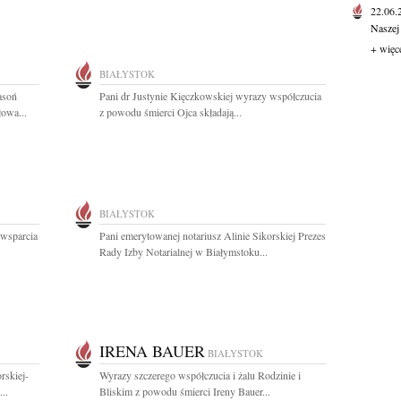
22.06
Naszej
+ więc
BIAŁYSTOK
asoń
Pani dr Justynie Kięczkowskiej wyrazy współczucia
łowa...
z powodu śmierci Ojca składają...
BIAŁYSTOK
 wsparcia
Pani emerytowanej notariusz Alinie Sikorskiej Prezes
Rady Izby Notarialnej w Białymstoku...
IRENA BAUER
BIAŁYSTOK
rskiej-
Wyrazy szczerego współczucia i żalu Rodzinie i
..
Bliskim z powodu śmierci Ireny Bauer...