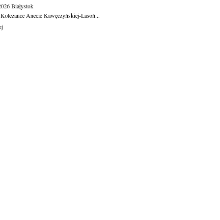
.2026
Białystok
 Koleżance Anecie Kawęczyńskiej-Lasoń...
ej