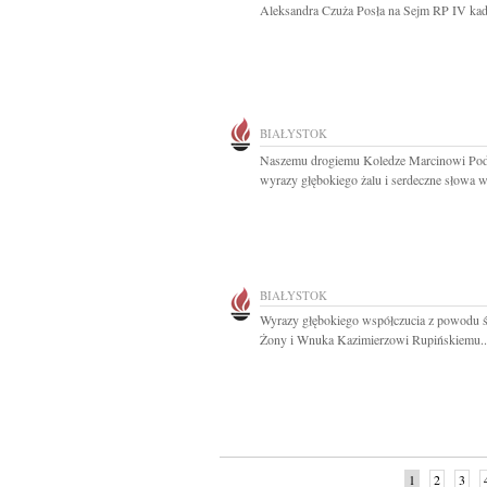
Aleksandra Czuża Posła na Sejm RP IV kade
BIAŁYSTOK
Naszemu drogiemu Koledze Marcinowi Po
wyrazy głębokiego żalu i serdeczne słowa ws
BIAŁYSTOK
Wyrazy głębokiego współczucia z powodu ś
Żony i Wnuka Kazimierzowi Rupińskiemu..
1
2
3