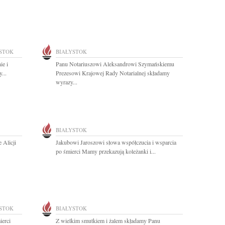
STOK
BIAŁYSTOK
ie i
Panu Notariuszowi Aleksandrowi Szymańskiemu
...
Prezesowi Krajowej Rady Notarialnej składamy
wyrazy...
BIAŁYSTOK
 Alicji
Jakubowi Jaroszowi słowa współczucia i wsparcia
po śmierci Mamy przekazują koleżanki i...
STOK
BIAŁYSTOK
ierci
Z wielkim smutkiem i żalem składamy Panu