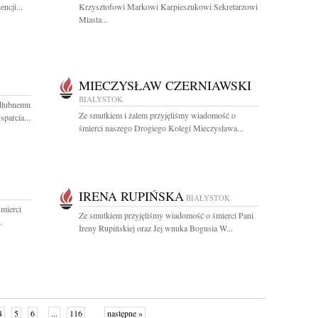
ncji...
Krzysztofowi Markowi Karpieszukowi Sekretarzowi
Miasta...
MIECZYSŁAW CZERNIAWSKI
BIAŁYSTOK
dłubnemu
Ze smutkiem i żalem przyjęliśmy wiadomość o
parcia...
śmierci naszego Drogiego Kolegi Mieczysława...
IRENA RUPIŃSKA
BIAŁYSTOK
mierci
Ze smutkiem przyjęliśmy wiadomość o śmierci Pani
.
Ireny Rupińskiej oraz Jej wnuka Bogusia W...
4
5
6
...
116
następne »