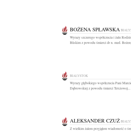
BOŻENA SPŁAWSKA
BIAŁY
Wyrazy szczerego współczucia i żalu Rodzin
Bliskim z powodu śmierci dr n. med. Bożeny
BIAŁYSTOK
Wyrazy głębokiego współczucia Pani Marcie
Dąbrowskiej z powodu śmierci Teściowej...
ALEKSANDER CZUŻ
BIAŁY
Z wielkim żalem przyjąłem wiadomość o śm