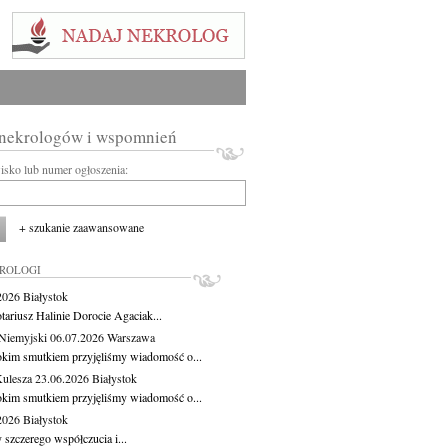
 nekrologów i wspomnień
wisko lub numer ogłoszenia:
+ szukanie zaawansowane
KROLOGI
.2026
Białystok
tariusz Halinie Dorocie Agaciak...
Niemyjski
06.07.2026
Warszawa
okim smutkiem przyjęliśmy wiadomość o...
Kulesza
23.06.2026
Białystok
okim smutkiem przyjęliśmy wiadomość o...
.2026
Białystok
 szczerego współczucia i...