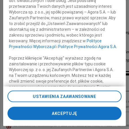
dot. świadczonych Tobie usług. Jeśli podstawą
przetwarzania Twoich danych jest uzasadniony interes
Wyborcza sp. z o.o., jej spółki powiązanej – Agora S.A. – lub
emerytowanego, wieloletniego pracownika
Zaufanych Partnerów, masz prawo wyrazić sprzeciw. Aby
to zrobić przejdź do „Ustawień Zaawansowanych” lub
Katedry Gospodarki Narodowej
skontaktuj się z administratorem – w zależności od
Wydziału Zarządzania Uniwersytetu Warszawskie
zakresu sprzeciwu i podmiotu, wobec którego jest
kierowany. Więcej informacji znajdziesz w
Polityce
Prywatności Wyborcza.pl
i
Polityce Prywatności Agora S.A.
Dziekan, Rada Wydziału oraz cała społeczność akade
Poprzez kliknięcie "Akceptuję" wyrażasz zgodę na
Wydziału Zarządzania Uniwersytetu Warszawskie
zainstalowanie i przechowywanie plików typu cookie
Wyborczej sp. z o. o. jej Zaufanych Partnerów i Agora S.A.
na Twoim urządzeniu końcowym. Możesz też w każdej
Kondolencje
chwili zmienić swoje preferencje dot. plików cookie,
ponownie wywołując narzędzie do zarządzania Twoimi
preferencjami dot. przetwarzania danych poprzez
USTAWIENIA ZAAWANSOWANE
odnośnik „Ustawienia prywatności” w stopce serwisu i
W dniu 13 kwietnia 2026 r. w Warszawie zmarł Mirosław Dusza Z wielkim żalem i
przechodząc do sekcji „Ustawienia zaawansowane”.
drogiego szkolnego Kolegę Mirka Duszę. Niespodziewana wiadomość o Jego śmierci
Zmiana ustawień plików cookie możliwa jest także za
AKCEPTUJĘ
pomocą ustawień przeglądarki.
Ze smutkiem zawiadamiamy, że w dniu 13 kwietnia 2026 roku, w wieku 77 lat odsz
My, nasi Zaufani Partnerzy i Agora S.A. możemy