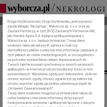
Dbamy o Twoją prywatność
Nekrologi
Odeszli
Poradnik pogrzebowy
Droga Użytkowniczko, Drogi Użytkowniku, jeśli wyrazisz
zgodę klikając "Akceptuję", Wyborcza sp. z o.o. oraz jej
Zaufani Partnerzy, w tym [
872
] Zaufanych Partnerów IAB,
jak również Agora S.A. będąca spółką powiązaną z
Mirosław Dusza
Wyborcza sp. z o.o., będą przetwarzać Twoje dane
IMIĘ I NAZWISKO:
osobowe takie jak adresy IP, adresy e-mail czy
identyfikatory plików cookie lub inne informacje zapisane w
Warszawa
REGION:
tych plikach do celów marketingowych, w szczególności
23.04.2026
na potrzeby wyświetlania reklam dopasowanych do
DATA EMISJI:
Twoich zainteresowań i preferencji w swoich serwisach,
aplikacjach i w Internecie lub personalizacji treści w nich
wyświetlanych. Wyrażenie zgody jest dobrowolne. Jeśli nie
chcesz wyrazić zgody, chcesz ograniczyć jej zakres lub
chcesz wycofać zgodę uprzednio udzieloną przejdź do
Z głębokim żalem żegnamy
„Ustawień Zaawansowanych”.
zmarłego 13 kwietnia 2026 roku
Twoje dane osobowe mogą być przetwarzane także do
celów badania i mierzenia informacji dotyczących
funkcjonowania serwisów i aplikacji lub łączone z danymi
dr. Mirosława Duszę