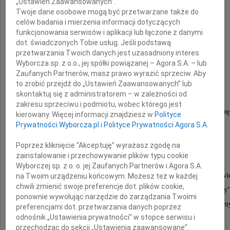
„Ustawień Zaawansowanych”.
Twoje dane osobowe mogą być przetwarzane także do
celów badania i mierzenia informacji dotyczących
funkcjonowania serwisów i aplikacji lub łączone z danymi
dot. świadczonych Tobie usług. Jeśli podstawą
Mirosław Dusza
przetwarzania Twoich danych jest uzasadniony interes
Wyborcza sp. z o.o., jej spółki powiązanej – Agora S.A. – lub
Zaufanych Partnerów, masz prawo wyrazić sprzeciw. Aby
to zrobić przejdź do „Ustawień Zaawansowanych” lub
skontaktuj się z administratorem – w zależności od
Z wielkim żalem i smutkiem żegnamy
zakresu sprzeciwu i podmiotu, wobec którego jest
naszego drogiego szkolnego Kolegę Mirka Duszę
kierowany. Więcej informacji znajdziesz w
Polityce
Prywatności Wyborcza.pl
i
Polityce Prywatności Agora S.A.
Poprzez kliknięcie "Akceptuję" wyrażasz zgodę na
Niespodziewana wiadomość o Jego śmierci
zainstalowanie i przechowywanie plików typu cookie
poruszyła głęboko nas wszystkich,
Wyborczej sp. z o. o. jej Zaufanych Partnerów i Agora S.A.
których gromadził wokół siebie, organizując przez wie
na Twoim urządzeniu końcowym. Możesz też w każdej
chwili zmienić swoje preferencje dot. plików cookie,
cudowne, niezapomniane spotkania "naszej klasy"
ponownie wywołując narzędzie do zarządzania Twoimi
kiedy to czas jakby cofał się i zatrzymywał a my byliś
preferencjami dot. przetwarzania danych poprzez
odnośnik „Ustawienia prywatności” w stopce serwisu i
młodzi, beztroscy, radośni.
przechodząc do sekcji „Ustawienia zaawansowane”.