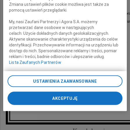
Zmiana ustawień plików cookie możliwa jest także za
pomocą ustawień przeglądarki.
Nic nam nie zastąpi Jego serdecznego koleżeństw
poczucia humoru, ciepłego, życzliwego dla wszystkich u
My, nasi Zaufani Partnerzy i Agora S.A. możemy
przetwarzać dane osobowe w następujących
celach:
Użycie dokładnych danych geolokalizacyjnych.
Aktywne skanowanie charakterystyki urządzenia do celów
Dziękujemy Ci Mirku, odpoczywaj w pokoju
identyfikacji. Przechowywanie informacji na urządzeniu lub
dostęp do nich. Spersonalizowane reklamy i treści, pomiar
reklam i treści, badnie odbiorców i ulepszanie usług.
Lista Zaufanych Partnerów
przyjaciele z Frycza Modrzewskiego
USTAWIENIA ZAAWANSOWANE
Uroczystości pogrzebowe odbędą się
na cmentarzu Powązki Wojskowe
AKCEPTUJĘ
dnia 28 kwietnia 2026r. o godzinie 12.00