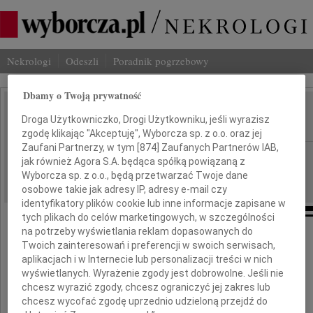
Nekrologi
Odeszli
Poradnik pogrzebowy
Dbamy o Twoją prywatność
Mirosław Dusza
Droga Użytkowniczko, Drogi Użytkowniku, jeśli wyrazisz
IMIĘ I NAZWISKO:
zgodę klikając "Akceptuję", Wyborcza sp. z o.o. oraz jej
Zaufani Partnerzy, w tym [
874
] Zaufanych Partnerów IAB,
Warszawa
REGION:
jak również Agora S.A. będąca spółką powiązaną z
22.04.2026
Wyborcza sp. z o.o., będą przetwarzać Twoje dane
DATA EMISJI:
osobowe takie jak adresy IP, adresy e-mail czy
identyfikatory plików cookie lub inne informacje zapisane w
tych plikach do celów marketingowych, w szczególności
na potrzeby wyświetlania reklam dopasowanych do
Twoich zainteresowań i preferencji w swoich serwisach,
W dniu 13 kwietnia 2026 r. w Warszawie
aplikacjach i w Internecie lub personalizacji treści w nich
wyświetlanych. Wyrażenie zgody jest dobrowolne. Jeśli nie
chcesz wyrazić zgody, chcesz ograniczyć jej zakres lub
zmarł
chcesz wycofać zgodę uprzednio udzieloną przejdź do